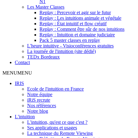
N1
Les Master Classes
Replay : Percevoir et agir sur le futur
Replay : Les intuitions animale et végétale
Replay : État intuitif et flow créatif
Replay : Comment être sûr de nos intuitions
Replay : Intuition et domaine judiciaire
Pack 5 master classes en replay
L'heure intuitive - Visioconférences gratuites
La journée de l'intuition (site dédié)
TEDx Bordeaux
Contact
MENU
MENU
IRIS
Ecole de l'intuition en France
Notre équipe
iRiS recrute
Nos références
Notre blog
L'intuition
L'intuition, qu'est ce que c'est ?
Ses applications et usages
La technique du Remote Viewing