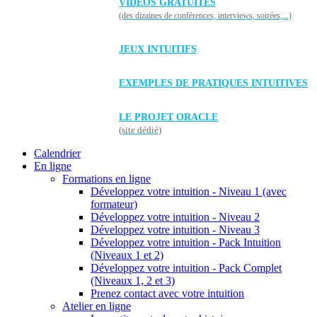
VIDÉOS GRATUITES
(des dizaines de conférences, interviews, soirées,...)
JEUX INTUITIFS
EXEMPLES DE PRATIQUES INTUITIVES
LE PROJET ORACLE
(site dédié)
Calendrier
En ligne
Formations en ligne
Développez votre intuition - Niveau 1 (avec
formateur)
Développez votre intuition - Niveau 2
Développez votre intuition - Niveau 3
Développez votre intuition - Pack Intuition
(Niveaux 1 et 2)
Développez votre intuition - Pack Complet
(Niveaux 1, 2 et 3)
Prenez contact avec votre intuition
Atelier en ligne