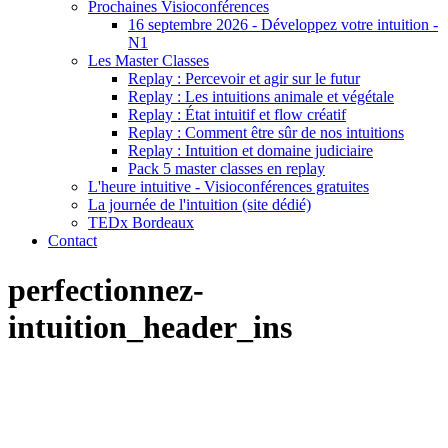
Prochaines Visioconférences
16 septembre 2026 - Développez votre intuition -
N1
Les Master Classes
Replay : Percevoir et agir sur le futur
Replay : Les intuitions animale et végétale
Replay : État intuitif et flow créatif
Replay : Comment être sûr de nos intuitions
Replay : Intuition et domaine judiciaire
Pack 5 master classes en replay
L'heure intuitive - Visioconférences gratuites
La journée de l'intuition (site dédié)
TEDx Bordeaux
Contact
perfectionnez-
intuition_header_ins