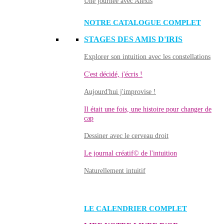
Une journée avec Alexis
NOTRE CATALOGUE COMPLET
STAGES DES AMIS D'IRIS
Explorer son intuition avec les constellations
C'est décidé, j'écris !
Aujourd'hui j'improvise !
Il était une fois, une histoire pour changer de
cap
Dessiner avec le cerveau droit
Le journal créatif© de l'intuition
Naturellement intuitif
LE CALENDRIER COMPLET