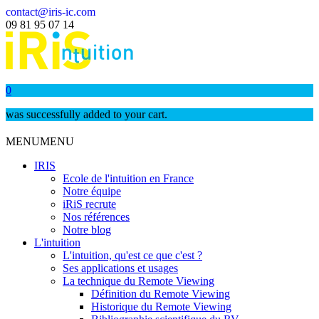
contact@iris-ic.com
09 81 95 07 14
0
was successfully added to your cart.
MENU
MENU
IRIS
Ecole de l'intuition en France
Notre équipe
iRiS recrute
Nos références
Notre blog
L'intuition
L'intuition, qu'est ce que c'est ?
Ses applications et usages
La technique du Remote Viewing
Définition du Remote Viewing
Historique du Remote Viewing