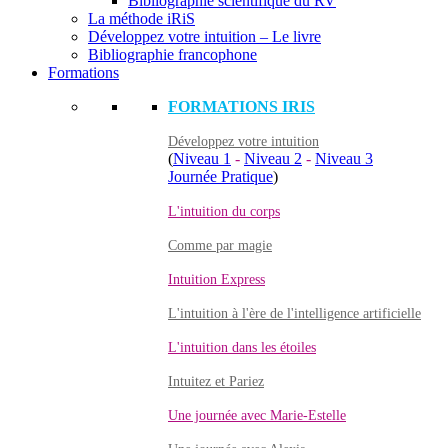
Bibliographie scientifique du RV
La méthode iRiS
Développez votre intuition – Le livre
Bibliographie francophone
Formations
FORMATIONS IRIS
Développez votre intuition
(
Niveau 1
-
Niveau 2
-
Niveau 3
Journée Pratique
)
L'intuition du corps
Comme par magie
Intuition Express
L'intuition à l'ère de l'intelligence artificielle
L'intuition dans les étoiles
Intuitez et Pariez
Une journée avec Marie-Estelle