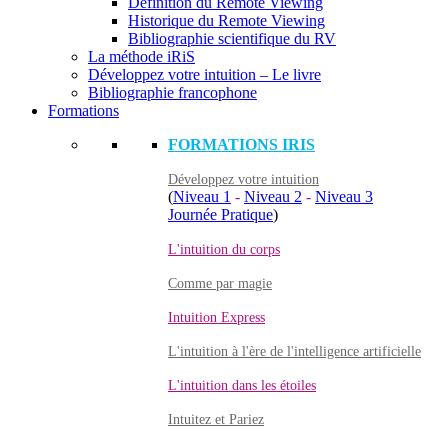
Définition du Remote Viewing
Historique du Remote Viewing
Bibliographie scientifique du RV
La méthode iRiS
Développez votre intuition – Le livre
Bibliographie francophone
Formations
FORMATIONS IRIS
Développez votre intuition
(
Niveau 1
-
Niveau 2
-
Niveau 3
Journée Pratique
)
L'intuition du corps
Comme par magie
Intuition Express
L'intuition à l'ère de l'intelligence artificielle
L'intuition dans les étoiles
Intuitez et Pariez