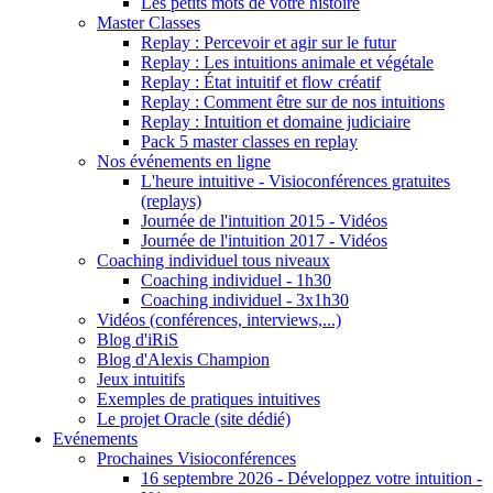
Les petits mots de votre histoire
Master Classes
Replay : Percevoir et agir sur le futur
Replay : Les intuitions animale et végétale
Replay : État intuitif et flow créatif
Replay : Comment être sur de nos intuitions
Replay : Intuition et domaine judiciaire
Pack 5 master classes en replay
Nos événements en ligne
L'heure intuitive - Visioconférences gratuites
(replays)
Journée de l'intuition 2015 - Vidéos
Journée de l'intuition 2017 - Vidéos
Coaching individuel tous niveaux
Coaching individuel - 1h30
Coaching individuel - 3x1h30
Vidéos (conférences, interviews,...)
Blog d'iRiS
Blog d'Alexis Champion
Jeux intuitifs
Exemples de pratiques intuitives
Le projet Oracle (site dédié)
Evénements
Prochaines Visioconférences
16 septembre 2026 - Développez votre intuition -