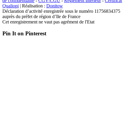
de confidentialité
-
CGV-CGU
-
Règlement intérieur
-
Certificat
Qualiopi
| Réalisation :
Donitow
Déclaration d’activité enregistrée sous le numéro 11756834375
auprès du préfet de région d’Ile de France
Cet enregistrement ne vaut pas agrément de l'Etat
Pin It on Pinterest