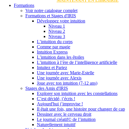
MAINTENANT EN LIBRAIRIE
Formations
Voir notre catalogue complet
Formations et Stages d'IRIS
Développez votre intuition
Niveau 1
Niveau 2
Niveau 3
L’intuition du corps
Comme par magie
Intuition Express
L’intuition dans les étoiles
L’intuition à l’ère de l’intelligence artificielle
Intuitez et Pariez
Une journée avec Marie-Estelle
Une journée avec Alexis
Joue avec ton intuition (7-12 ans)
Stages des Amis d'IRIS
Explorer son intuition avec les constellations
C’est décidé, j’écris !
Aujourd'hui j’improvise !
Il était une fois, une histoire pour changer de cap
Dessiner avec le cerveau droit
Le journal créatif© de l’intuition
Naturellement intuitif