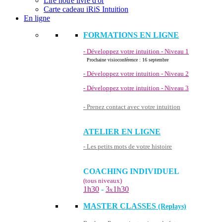
Lire notre livre d'or
Carte cadeau iRiS Intuition
En ligne
FORMATIONS EN LIGNE
- Développez votre intuition - Niveau 1
Prochaine visioconférence : 16 septembre
- Développez votre intuition - Niveau 2
- Développez votre intuition - Niveau 3
- Prenez contact avec votre intuition
ATELIER EN LIGNE
- Les petits mots de votre histoire
COACHING INDIVIDUEL
(tous niveaux)
1h30
-
3
1h30
x
MASTER CLASSES
(Replays)