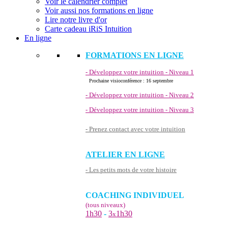
Voir le calendrier complet
Voir aussi nos formations en ligne
Lire notre livre d'or
Carte cadeau iRiS Intuition
En ligne
FORMATIONS EN LIGNE
- Développez votre intuition - Niveau 1
Prochaine visioconférence : 16 septembre
- Développez votre intuition - Niveau 2
- Développez votre intuition - Niveau 3
- Prenez contact avec votre intuition
ATELIER EN LIGNE
- Les petits mots de votre histoire
COACHING INDIVIDUEL
(tous niveaux)
1h30
-
3
1h30
x