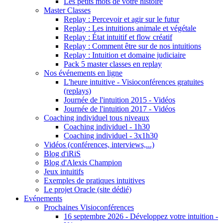
Les petits mots de votre histoire
Master Classes
Replay : Percevoir et agir sur le futur
Replay : Les intuitions animale et végétale
Replay : État intuitif et flow créatif
Replay : Comment être sur de nos intuitions
Replay : Intuition et domaine judiciaire
Pack 5 master classes en replay
Nos événements en ligne
L'heure intuitive - Visioconférences gratuites
(replays)
Journée de l'intuition 2015 - Vidéos
Journée de l'intuition 2017 - Vidéos
Coaching individuel tous niveaux
Coaching individuel - 1h30
Coaching individuel - 3x1h30
Vidéos (conférences, interviews,...)
Blog d'iRiS
Blog d'Alexis Champion
Jeux intuitifs
Exemples de pratiques intuitives
Le projet Oracle (site dédié)
Evénements
Prochaines Visioconférences
16 septembre 2026 - Développez votre intuition -