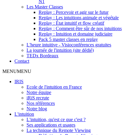
N1
Les Master Classes
Replay : Percevoir et agir sur le futur
Replay : Les intuitions animale et végétale
Replay : État intuitif et flow créatif
Replay : Comment être sûr de nos intuitions
Replay : Intuition et domaine judiciaire
Pack 5 master classes en replay
L'heure intuitive - Visioconférences gratuites
La journée de l'intuition (site dédié)
TEDx Bordeaux
Contact
MENU
MENU
IRIS
Ecole de l'intuition en France
Notre équipe
iRiS recrute
Nos références
Notre blog
L'intuition
L'intuition, qu'est ce que c'est ?
Ses applications et usages
La technique du Remote Viewing