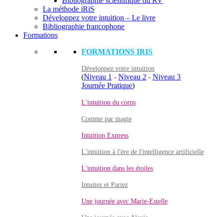
Bibliographie scientifique du RV
La méthode iRiS
Développez votre intuition – Le livre
Bibliographie francophone
Formations
FORMATIONS IRIS
Développez votre intuition
(
Niveau 1
-
Niveau 2
-
Niveau 3
Journée Pratique
)
L'intuition du corps
Comme par magie
Intuition Express
L'intuition à l'ère de l'intelligence artificielle
L'intuition dans les étoiles
Intuitez et Pariez
Une journée avec Marie-Estelle