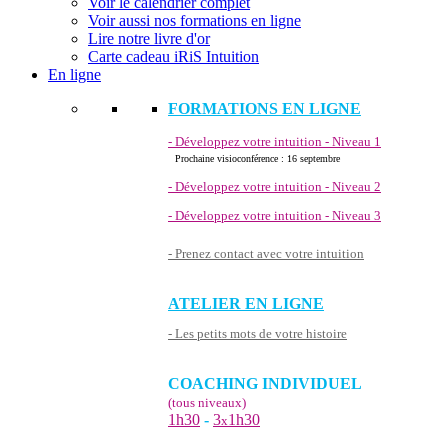
Voir le calendrier complet
Voir aussi nos formations en ligne
Lire notre livre d'or
Carte cadeau iRiS Intuition
En ligne
FORMATIONS EN LIGNE
- Développez votre intuition - Niveau 1
Prochaine visioconférence : 16 septembre
- Développez votre intuition - Niveau 2
- Développez votre intuition - Niveau 3
- Prenez contact avec votre intuition
ATELIER EN LIGNE
- Les petits mots de votre histoire
COACHING INDIVIDUEL
(tous niveaux)
1h30
-
3
1h30
x