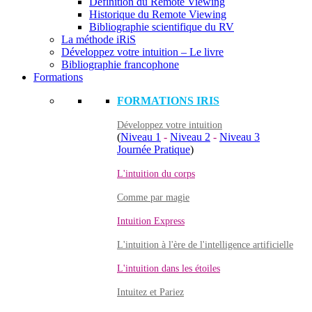
Définition du Remote Viewing
Historique du Remote Viewing
Bibliographie scientifique du RV
La méthode iRiS
Développez votre intuition – Le livre
Bibliographie francophone
Formations
FORMATIONS IRIS
Développez votre intuition
(
Niveau 1
-
Niveau 2
-
Niveau 3
Journée Pratique
)
L'intuition du corps
Comme par magie
Intuition Express
L'intuition à l'ère de l'intelligence artificielle
L'intuition dans les étoiles
Intuitez et Pariez