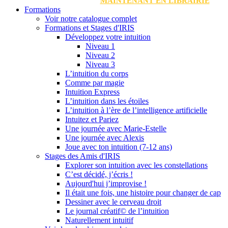
MAINTENANT EN LIBRAIRIE
Formations
Voir notre catalogue complet
Formations et Stages d'IRIS
Développez votre intuition
Niveau 1
Niveau 2
Niveau 3
L’intuition du corps
Comme par magie
Intuition Express
L’intuition dans les étoiles
L’intuition à l’ère de l’intelligence artificielle
Intuitez et Pariez
Une journée avec Marie-Estelle
Une journée avec Alexis
Joue avec ton intuition (7-12 ans)
Stages des Amis d'IRIS
Explorer son intuition avec les constellations
C’est décidé, j’écris !
Aujourd'hui j’improvise !
Il était une fois, une histoire pour changer de cap
Dessiner avec le cerveau droit
Le journal créatif© de l’intuition
Naturellement intuitif