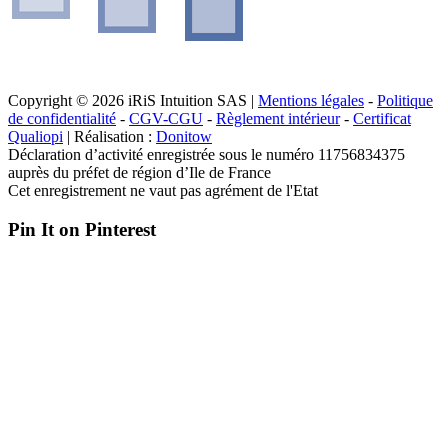
Copyright © 2026 iRiS Intuition SAS |
Mentions légales
-
Politique
de confidentialité
-
CGV-CGU
-
Règlement intérieur
-
Certificat
Qualiopi
| Réalisation :
Donitow
Déclaration d’activité enregistrée sous le numéro 11756834375
auprès du préfet de région d’Ile de France
Cet enregistrement ne vaut pas agrément de l'Etat
Pin It on Pinterest