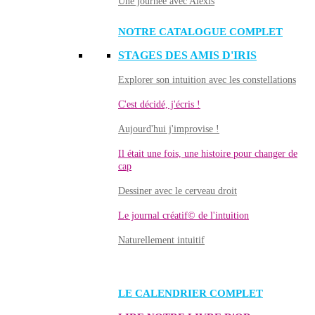
Une journée avec Alexis
NOTRE CATALOGUE COMPLET
STAGES DES AMIS D'IRIS
Explorer son intuition avec les constellations
C'est décidé, j'écris !
Aujourd'hui j'improvise !
Il était une fois, une histoire pour changer de
cap
Dessiner avec le cerveau droit
Le journal créatif© de l'intuition
Naturellement intuitif
LE CALENDRIER COMPLET