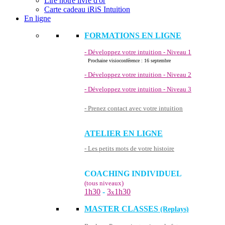
Lire notre livre d'or
Carte cadeau iRiS Intuition
En ligne
FORMATIONS EN LIGNE
- Développez votre intuition - Niveau 1
Prochaine visioconférence : 16 septembre
- Développez votre intuition - Niveau 2
- Développez votre intuition - Niveau 3
- Prenez contact avec votre intuition
ATELIER EN LIGNE
- Les petits mots de votre histoire
COACHING INDIVIDUEL
(tous niveaux)
1h30
-
3
1h30
x
MASTER CLASSES
(Replays)