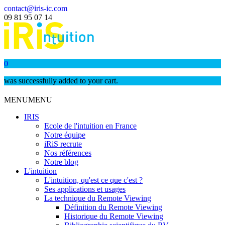
contact@iris-ic.com
09 81 95 07 14
0
was successfully added to your cart.
MENU
MENU
IRIS
Ecole de l'intuition en France
Notre équipe
iRiS recrute
Nos références
Notre blog
L'intuition
L'intuition, qu'est ce que c'est ?
Ses applications et usages
La technique du Remote Viewing
Définition du Remote Viewing
Historique du Remote Viewing