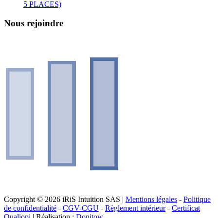
5 PLACES)
Nous rejoindre
Copyright © 2026 iRiS Intuition SAS |
Mentions légales
-
Politique
de confidentialité
-
CGV-CGU
-
Règlement intérieur
-
Certificat
Qualiopi
| Réalisation :
Donitow