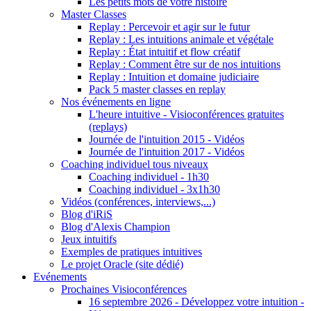
Les petits mots de votre histoire
Master Classes
Replay : Percevoir et agir sur le futur
Replay : Les intuitions animale et végétale
Replay : État intuitif et flow créatif
Replay : Comment être sur de nos intuitions
Replay : Intuition et domaine judiciaire
Pack 5 master classes en replay
Nos événements en ligne
L'heure intuitive - Visioconférences gratuites
(replays)
Journée de l'intuition 2015 - Vidéos
Journée de l'intuition 2017 - Vidéos
Coaching individuel tous niveaux
Coaching individuel - 1h30
Coaching individuel - 3x1h30
Vidéos (conférences, interviews,...)
Blog d'iRiS
Blog d'Alexis Champion
Jeux intuitifs
Exemples de pratiques intuitives
Le projet Oracle (site dédié)
Evénements
Prochaines Visioconférences
16 septembre 2026 - Développez votre intuition -