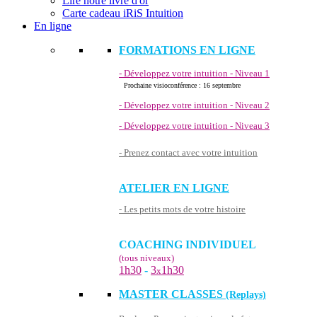
Lire notre livre d'or
Carte cadeau iRiS Intuition
En ligne
FORMATIONS EN LIGNE
- Développez votre intuition - Niveau 1
Prochaine visioconférence : 16 septembre
- Développez votre intuition - Niveau 2
- Développez votre intuition - Niveau 3
- Prenez contact avec votre intuition
ATELIER EN LIGNE
- Les petits mots de votre histoire
COACHING INDIVIDUEL
(tous niveaux)
1h30
-
3
1h30
x
MASTER CLASSES
(Replays)