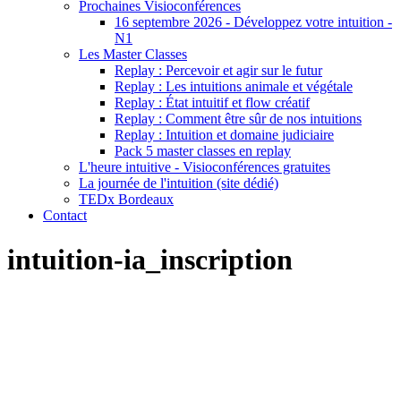
Prochaines Visioconférences
16 septembre 2026 - Développez votre intuition -
N1
Les Master Classes
Replay : Percevoir et agir sur le futur
Replay : Les intuitions animale et végétale
Replay : État intuitif et flow créatif
Replay : Comment être sûr de nos intuitions
Replay : Intuition et domaine judiciaire
Pack 5 master classes en replay
L'heure intuitive - Visioconférences gratuites
La journée de l'intuition (site dédié)
TEDx Bordeaux
Contact
intuition-ia_inscription