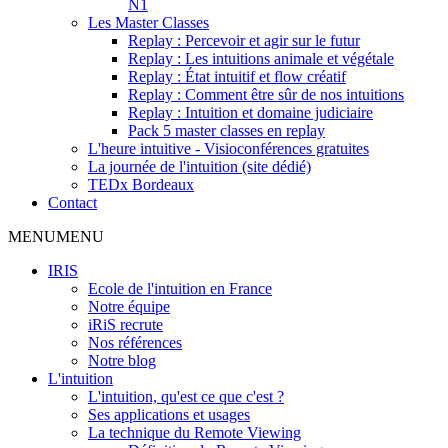
N1
Les Master Classes
Replay : Percevoir et agir sur le futur
Replay : Les intuitions animale et végétale
Replay : État intuitif et flow créatif
Replay : Comment être sûr de nos intuitions
Replay : Intuition et domaine judiciaire
Pack 5 master classes en replay
L'heure intuitive - Visioconférences gratuites
La journée de l'intuition (site dédié)
TEDx Bordeaux
Contact
MENU
MENU
IRIS
Ecole de l'intuition en France
Notre équipe
iRiS recrute
Nos références
Notre blog
L'intuition
L'intuition, qu'est ce que c'est ?
Ses applications et usages
La technique du Remote Viewing