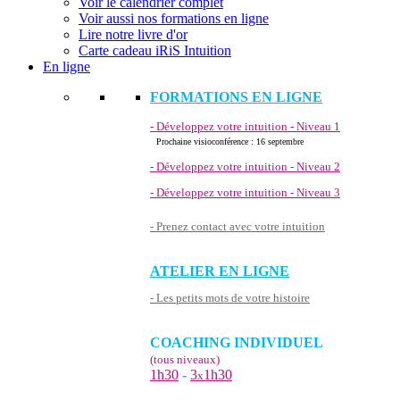
Voir le calendrier complet
Voir aussi nos formations en ligne
Lire notre livre d'or
Carte cadeau iRiS Intuition
En ligne
FORMATIONS EN LIGNE
- Développez votre intuition - Niveau 1
Prochaine visioconférence : 16 septembre
- Développez votre intuition - Niveau 2
- Développez votre intuition - Niveau 3
- Prenez contact avec votre intuition
ATELIER EN LIGNE
- Les petits mots de votre histoire
COACHING INDIVIDUEL
(tous niveaux)
1h30
-
3
1h30
x