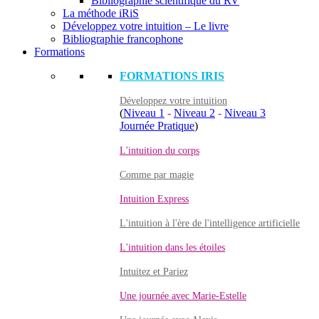
Bibliographie scientifique du RV
La méthode iRiS
Développez votre intuition – Le livre
Bibliographie francophone
Formations
FORMATIONS IRIS
Développez votre intuition
(
Niveau 1
-
Niveau 2
-
Niveau 3
Journée Pratique
)
L'intuition du corps
Comme par magie
Intuition Express
L'intuition à l'ère de l'intelligence artificielle
L'intuition dans les étoiles
Intuitez et Pariez
Une journée avec Marie-Estelle