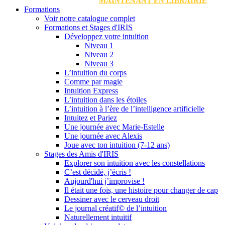
MAINTENANT EN LIBRAIRIE
Formations
Voir notre catalogue complet
Formations et Stages d'IRIS
Développez votre intuition
Niveau 1
Niveau 2
Niveau 3
L’intuition du corps
Comme par magie
Intuition Express
L’intuition dans les étoiles
L’intuition à l’ère de l’intelligence artificielle
Intuitez et Pariez
Une journée avec Marie-Estelle
Une journée avec Alexis
Joue avec ton intuition (7-12 ans)
Stages des Amis d'IRIS
Explorer son intuition avec les constellations
C’est décidé, j’écris !
Aujourd'hui j’improvise !
Il était une fois, une histoire pour changer de cap
Dessiner avec le cerveau droit
Le journal créatif© de l’intuition
Naturellement intuitif