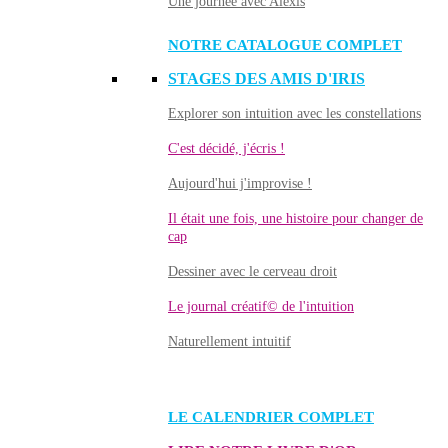
Une journée avec Alexis
NOTRE CATALOGUE COMPLET
STAGES DES AMIS D'IRIS
Explorer son intuition avec les constellations
C'est décidé, j'écris !
Aujourd'hui j'improvise !
Il était une fois, une histoire pour changer de
cap
Dessiner avec le cerveau droit
Le journal créatif© de l'intuition
Naturellement intuitif
LE CALENDRIER COMPLET