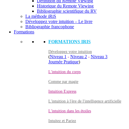
Définition du Remote Viewing
Historique du Remote Viewing
Bibliographie scientifique du RV
La méthode iRiS
Développez votre intuition – Le livre
Bibliographie francophone
Formations
FORMATIONS IRIS
Développez votre intuition
(
Niveau 1
-
Niveau 2
-
Niveau 3
Journée Pratique
)
L'intuition du corps
Comme par magie
Intuition Express
L'intuition à l'ère de l'intelligence artificielle
L'intuition dans les étoiles
Intuitez et Pariez