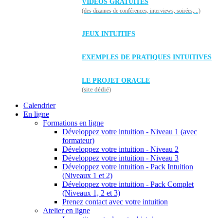
VIDÉOS GRATUITES
(des dizaines de conférences, interviews, soirées,...)
JEUX INTUITIFS
EXEMPLES DE PRATIQUES INTUITIVES
LE PROJET ORACLE
(site dédié)
Calendrier
En ligne
Formations en ligne
Développez votre intuition - Niveau 1 (avec
formateur)
Développez votre intuition - Niveau 2
Développez votre intuition - Niveau 3
Développez votre intuition - Pack Intuition
(Niveaux 1 et 2)
Développez votre intuition - Pack Complet
(Niveaux 1, 2 et 3)
Prenez contact avec votre intuition
Atelier en ligne