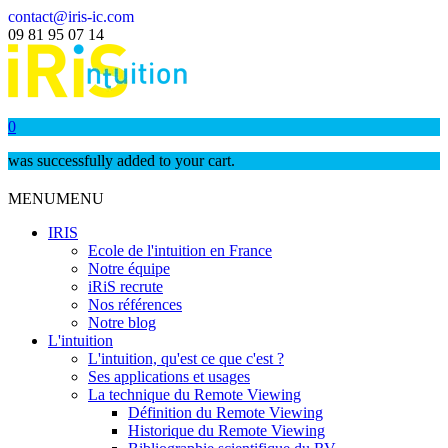
contact@iris-ic.com
09 81 95 07 14
0
was successfully added to your cart.
MENU
MENU
IRIS
Ecole de l'intuition en France
Notre équipe
iRiS recrute
Nos références
Notre blog
L'intuition
L'intuition, qu'est ce que c'est ?
Ses applications et usages
La technique du Remote Viewing
Définition du Remote Viewing
Historique du Remote Viewing