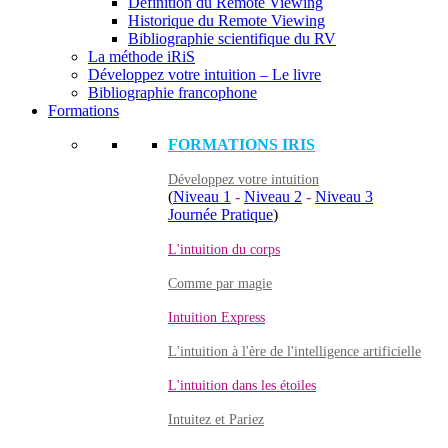
Définition du Remote Viewing
Historique du Remote Viewing
Bibliographie scientifique du RV
La méthode iRiS
Développez votre intuition – Le livre
Bibliographie francophone
Formations
FORMATIONS IRIS
Développez votre intuition
(
Niveau 1
-
Niveau 2
-
Niveau 3
Journée Pratique
)
L'intuition du corps
Comme par magie
Intuition Express
L'intuition à l'ère de l'intelligence artificielle
L'intuition dans les étoiles
Intuitez et Pariez