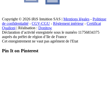
Copyright © 2026 iRiS Intuition SAS |
Mentions légales
-
Politique
de confidentialité
-
CGV-CGU
-
Règlement intérieur
-
Certificat
Qualiopi
| Réalisation :
Donitow
Déclaration d’activité enregistrée sous le numéro 11756834375
auprès du préfet de région d’Ile de France
Cet enregistrement ne vaut pas agrément de l'Etat
Pin It on Pinterest