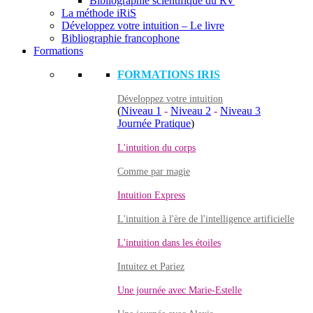
Bibliographie scientifique du RV
La méthode iRiS
Développez votre intuition – Le livre
Bibliographie francophone
Formations
FORMATIONS IRIS
Développez votre intuition
(
Niveau 1
-
Niveau 2
-
Niveau 3
Journée Pratique
)
L'intuition du corps
Comme par magie
Intuition Express
L'intuition à l'ère de l'intelligence artificielle
L'intuition dans les étoiles
Intuitez et Pariez
Une journée avec Marie-Estelle