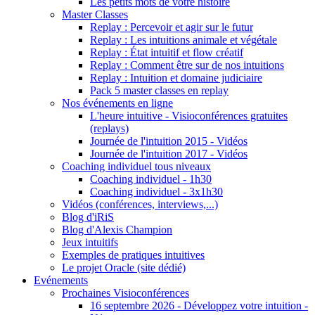
Les petits mots de votre histoire
Master Classes
Replay : Percevoir et agir sur le futur
Replay : Les intuitions animale et végétale
Replay : État intuitif et flow créatif
Replay : Comment être sur de nos intuitions
Replay : Intuition et domaine judiciaire
Pack 5 master classes en replay
Nos événements en ligne
L'heure intuitive - Visioconférences gratuites
(replays)
Journée de l'intuition 2015 - Vidéos
Journée de l'intuition 2017 - Vidéos
Coaching individuel tous niveaux
Coaching individuel - 1h30
Coaching individuel - 3x1h30
Vidéos (conférences, interviews,...)
Blog d'iRiS
Blog d'Alexis Champion
Jeux intuitifs
Exemples de pratiques intuitives
Le projet Oracle (site dédié)
Evénements
Prochaines Visioconférences
16 septembre 2026 - Développez votre intuition -