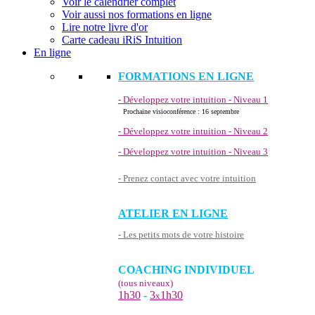
Voir le calendrier complet
Voir aussi nos formations en ligne
Lire notre livre d'or
Carte cadeau iRiS Intuition
En ligne
FORMATIONS EN LIGNE
- Développez votre intuition - Niveau 1
Prochaine visioconférence : 16 septembre
- Développez votre intuition - Niveau 2
- Développez votre intuition - Niveau 3
- Prenez contact avec votre intuition
ATELIER EN LIGNE
- Les petits mots de votre histoire
COACHING INDIVIDUEL
(tous niveaux)
1h30
-
3
1h30
x