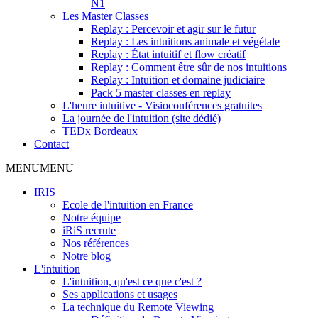
N1
Les Master Classes
Replay : Percevoir et agir sur le futur
Replay : Les intuitions animale et végétale
Replay : État intuitif et flow créatif
Replay : Comment être sûr de nos intuitions
Replay : Intuition et domaine judiciaire
Pack 5 master classes en replay
L'heure intuitive - Visioconférences gratuites
La journée de l'intuition (site dédié)
TEDx Bordeaux
Contact
MENU
MENU
IRIS
Ecole de l'intuition en France
Notre équipe
iRiS recrute
Nos références
Notre blog
L'intuition
L'intuition, qu'est ce que c'est ?
Ses applications et usages
La technique du Remote Viewing