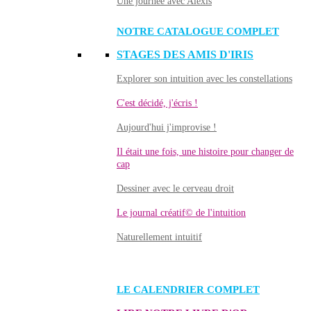
Une journée avec Alexis
NOTRE CATALOGUE COMPLET
STAGES DES AMIS D'IRIS
Explorer son intuition avec les constellations
C'est décidé, j'écris !
Aujourd'hui j'improvise !
Il était une fois, une histoire pour changer de
cap
Dessiner avec le cerveau droit
Le journal créatif© de l'intuition
Naturellement intuitif
LE CALENDRIER COMPLET