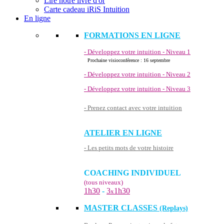
Lire notre livre d'or
Carte cadeau iRiS Intuition
En ligne
FORMATIONS EN LIGNE
- Développez votre intuition - Niveau 1
Prochaine visioconférence : 16 septembre
- Développez votre intuition - Niveau 2
- Développez votre intuition - Niveau 3
- Prenez contact avec votre intuition
ATELIER EN LIGNE
- Les petits mots de votre histoire
COACHING INDIVIDUEL
(tous niveaux)
1h30
-
3
1h30
x
MASTER CLASSES
(Replays)