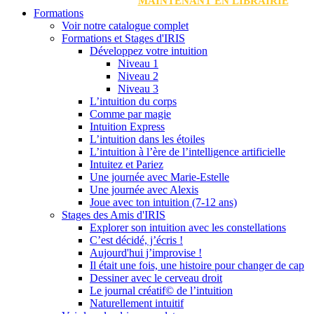
MAINTENANT EN LIBRAIRIE
Formations
Voir notre catalogue complet
Formations et Stages d'IRIS
Développez votre intuition
Niveau 1
Niveau 2
Niveau 3
L’intuition du corps
Comme par magie
Intuition Express
L’intuition dans les étoiles
L’intuition à l’ère de l’intelligence artificielle
Intuitez et Pariez
Une journée avec Marie-Estelle
Une journée avec Alexis
Joue avec ton intuition (7-12 ans)
Stages des Amis d'IRIS
Explorer son intuition avec les constellations
C’est décidé, j’écris !
Aujourd'hui j’improvise !
Il était une fois, une histoire pour changer de cap
Dessiner avec le cerveau droit
Le journal créatif© de l’intuition
Naturellement intuitif