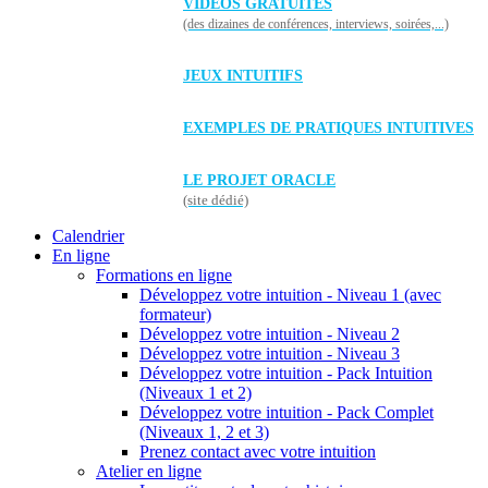
VIDÉOS GRATUITES
(des dizaines de conférences, interviews, soirées,...)
JEUX INTUITIFS
EXEMPLES DE PRATIQUES INTUITIVES
LE PROJET ORACLE
(site dédié)
Calendrier
En ligne
Formations en ligne
Développez votre intuition - Niveau 1 (avec
formateur)
Développez votre intuition - Niveau 2
Développez votre intuition - Niveau 3
Développez votre intuition - Pack Intuition
(Niveaux 1 et 2)
Développez votre intuition - Pack Complet
(Niveaux 1, 2 et 3)
Prenez contact avec votre intuition
Atelier en ligne