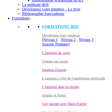
Bibliographie scientifique du RV
La méthode iRiS
Développez votre intuition – Le livre
Bibliographie francophone
Formations
FORMATIONS IRIS
Développez votre intuition
(
Niveau 1
-
Niveau 2
-
Niveau 3
Journée Pratique
)
L'intuition du corps
Comme par magie
Intuition Express
L'intuition à l'ère de l'intelligence artificielle
L'intuition dans les étoiles
Intuitez et Pariez
Une journée avec Marie-Estelle