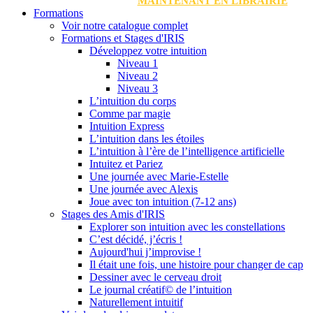
MAINTENANT EN LIBRAIRIE
Formations
Voir notre catalogue complet
Formations et Stages d'IRIS
Développez votre intuition
Niveau 1
Niveau 2
Niveau 3
L’intuition du corps
Comme par magie
Intuition Express
L’intuition dans les étoiles
L’intuition à l’ère de l’intelligence artificielle
Intuitez et Pariez
Une journée avec Marie-Estelle
Une journée avec Alexis
Joue avec ton intuition (7-12 ans)
Stages des Amis d'IRIS
Explorer son intuition avec les constellations
C’est décidé, j’écris !
Aujourd'hui j’improvise !
Il était une fois, une histoire pour changer de cap
Dessiner avec le cerveau droit
Le journal créatif© de l’intuition
Naturellement intuitif