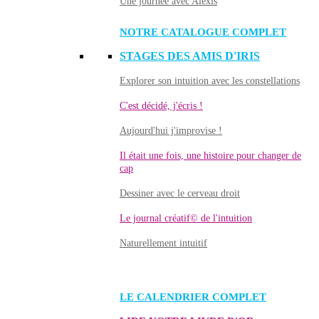
Une journée avec Alexis
NOTRE CATALOGUE COMPLET
STAGES DES AMIS D'IRIS
Explorer son intuition avec les constellations
C'est décidé, j'écris !
Aujourd'hui j'improvise !
Il était une fois, une histoire pour changer de
cap
Dessiner avec le cerveau droit
Le journal créatif© de l'intuition
Naturellement intuitif
LE CALENDRIER COMPLET