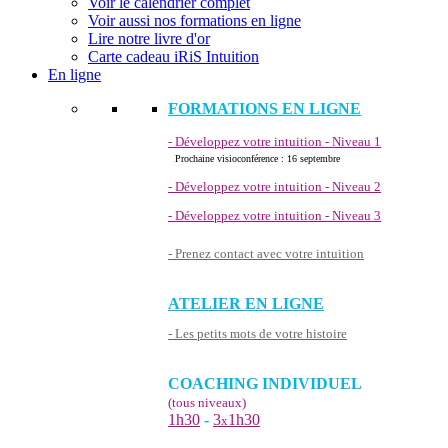
Voir le calendrier complet
Voir aussi nos formations en ligne
Lire notre livre d'or
Carte cadeau iRiS Intuition
En ligne
FORMATIONS EN LIGNE
- Développez votre intuition - Niveau 1
Prochaine visioconférence : 16 septembre
- Développez votre intuition - Niveau 2
- Développez votre intuition - Niveau 3
- Prenez contact avec votre intuition
ATELIER EN LIGNE
- Les petits mots de votre histoire
COACHING INDIVIDUEL
(tous niveaux)
1h30
-
3
1h30
x