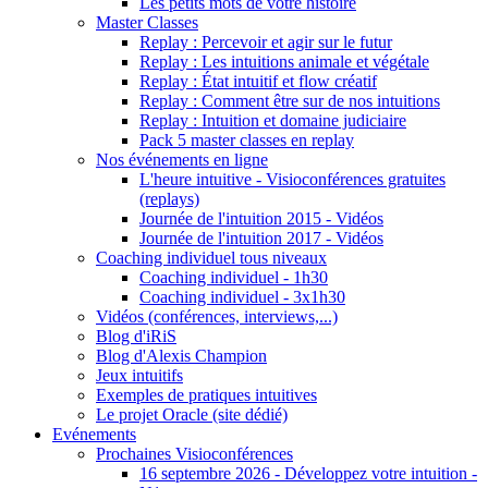
Les petits mots de votre histoire
Master Classes
Replay : Percevoir et agir sur le futur
Replay : Les intuitions animale et végétale
Replay : État intuitif et flow créatif
Replay : Comment être sur de nos intuitions
Replay : Intuition et domaine judiciaire
Pack 5 master classes en replay
Nos événements en ligne
L'heure intuitive - Visioconférences gratuites
(replays)
Journée de l'intuition 2015 - Vidéos
Journée de l'intuition 2017 - Vidéos
Coaching individuel tous niveaux
Coaching individuel - 1h30
Coaching individuel - 3x1h30
Vidéos (conférences, interviews,...)
Blog d'iRiS
Blog d'Alexis Champion
Jeux intuitifs
Exemples de pratiques intuitives
Le projet Oracle (site dédié)
Evénements
Prochaines Visioconférences
16 septembre 2026 - Développez votre intuition -