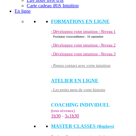
Lire notre livre d'or
Carte cadeau iRiS Intuition
En ligne
FORMATIONS EN LIGNE
- Développez votre intuition - Niveau 1
Prochaine visioconférence : 16 septembre
- Développez votre intuition - Niveau 2
- Développez votre intuition - Niveau 3
- Prenez contact avec votre intuition
ATELIER EN LIGNE
- Les petits mots de votre histoire
COACHING INDIVIDUEL
(tous niveaux)
1h30
-
3
1h30
x
MASTER CLASSES
(Replays)