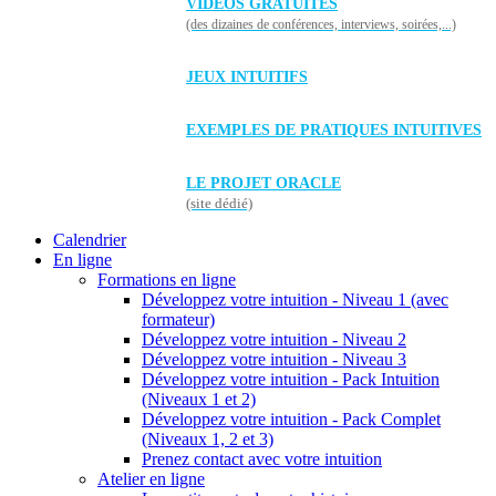
VIDÉOS GRATUITES
(des dizaines de conférences, interviews, soirées,...)
JEUX INTUITIFS
EXEMPLES DE PRATIQUES INTUITIVES
LE PROJET ORACLE
(site dédié)
Calendrier
En ligne
Formations en ligne
Développez votre intuition - Niveau 1 (avec
formateur)
Développez votre intuition - Niveau 2
Développez votre intuition - Niveau 3
Développez votre intuition - Pack Intuition
(Niveaux 1 et 2)
Développez votre intuition - Pack Complet
(Niveaux 1, 2 et 3)
Prenez contact avec votre intuition
Atelier en ligne