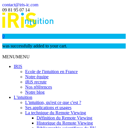
contact@iris-ic.com
09 81 95 07 14
0
was successfully added to your cart.
MENU
MENU
IRIS
Ecole de l'intuition en France
Notre équipe
iRiS recrute
Nos références
Notre blog
L'intuition
L'intuition, qu'est ce que c'est ?
Ses applications et usages
La technique du Remote Viewing
Définition du Remote Viewing
Historique du Remote Viewing