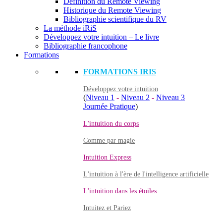
Définition du Remote Viewing
Historique du Remote Viewing
Bibliographie scientifique du RV
La méthode iRiS
Développez votre intuition – Le livre
Bibliographie francophone
Formations
FORMATIONS IRIS
Développez votre intuition
(
Niveau 1
-
Niveau 2
-
Niveau 3
Journée Pratique
)
L'intuition du corps
Comme par magie
Intuition Express
L'intuition à l'ère de l'intelligence artificielle
L'intuition dans les étoiles
Intuitez et Pariez