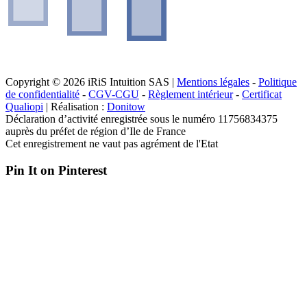
Copyright © 2026 iRiS Intuition SAS |
Mentions légales
-
Politique
de confidentialité
-
CGV-CGU
-
Règlement intérieur
-
Certificat
Qualiopi
| Réalisation :
Donitow
Déclaration d’activité enregistrée sous le numéro 11756834375
auprès du préfet de région d’Ile de France
Cet enregistrement ne vaut pas agrément de l'Etat
Pin It on Pinterest