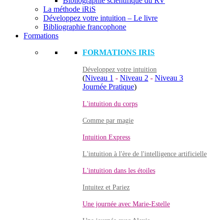
Bibliographie scientifique du RV
La méthode iRiS
Développez votre intuition – Le livre
Bibliographie francophone
Formations
FORMATIONS IRIS
Développez votre intuition
(
Niveau 1
-
Niveau 2
-
Niveau 3
Journée Pratique
)
L'intuition du corps
Comme par magie
Intuition Express
L'intuition à l'ère de l'intelligence artificielle
L'intuition dans les étoiles
Intuitez et Pariez
Une journée avec Marie-Estelle