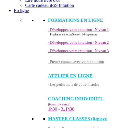
Lire notre livre d'or
Carte cadeau iRiS Intuition
En ligne
FORMATIONS EN LIGNE
- Développez votre intuition - Niveau 1
Prochaine visioconférence : 16 septembre
- Développez votre intuition - Niveau 2
- Développez votre intuition - Niveau 3
- Prenez contact avec votre intuition
ATELIER EN LIGNE
- Les petits mots de votre histoire
COACHING INDIVIDUEL
(tous niveaux)
1h30
-
3
1h30
x
MASTER CLASSES
(Replays)