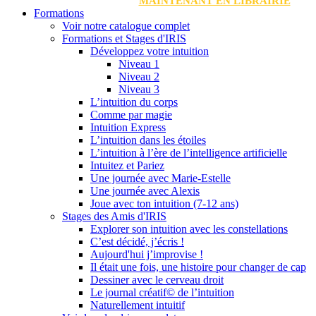
MAINTENANT EN LIBRAIRIE
Formations
Voir notre catalogue complet
Formations et Stages d'IRIS
Développez votre intuition
Niveau 1
Niveau 2
Niveau 3
L’intuition du corps
Comme par magie
Intuition Express
L’intuition dans les étoiles
L’intuition à l’ère de l’intelligence artificielle
Intuitez et Pariez
Une journée avec Marie-Estelle
Une journée avec Alexis
Joue avec ton intuition (7-12 ans)
Stages des Amis d'IRIS
Explorer son intuition avec les constellations
C’est décidé, j’écris !
Aujourd'hui j’improvise !
Il était une fois, une histoire pour changer de cap
Dessiner avec le cerveau droit
Le journal créatif© de l’intuition
Naturellement intuitif