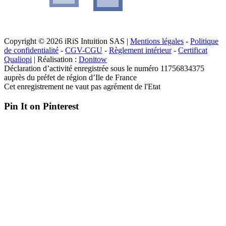
Copyright © 2026 iRiS Intuition SAS |
Mentions légales
-
Politique
de confidentialité
-
CGV-CGU
-
Règlement intérieur
-
Certificat
Qualiopi
| Réalisation :
Donitow
Déclaration d’activité enregistrée sous le numéro 11756834375
auprès du préfet de région d’Ile de France
Cet enregistrement ne vaut pas agrément de l'Etat
Pin It on Pinterest