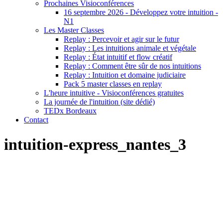
Prochaines Visioconférences
16 septembre 2026 - Développez votre intuition -
N1
Les Master Classes
Replay : Percevoir et agir sur le futur
Replay : Les intuitions animale et végétale
Replay : État intuitif et flow créatif
Replay : Comment être sûr de nos intuitions
Replay : Intuition et domaine judiciaire
Pack 5 master classes en replay
L'heure intuitive - Visioconférences gratuites
La journée de l'intuition (site dédié)
TEDx Bordeaux
Contact
intuition-express_nantes_3