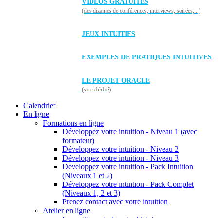
VIDÉOS GRATUITES
(des dizaines de conférences, interviews, soirées,...)
JEUX INTUITIFS
EXEMPLES DE PRATIQUES INTUITIVES
LE PROJET ORACLE
(site dédié)
Calendrier
En ligne
Formations en ligne
Développez votre intuition - Niveau 1 (avec
formateur)
Développez votre intuition - Niveau 2
Développez votre intuition - Niveau 3
Développez votre intuition - Pack Intuition
(Niveaux 1 et 2)
Développez votre intuition - Pack Complet
(Niveaux 1, 2 et 3)
Prenez contact avec votre intuition
Atelier en ligne