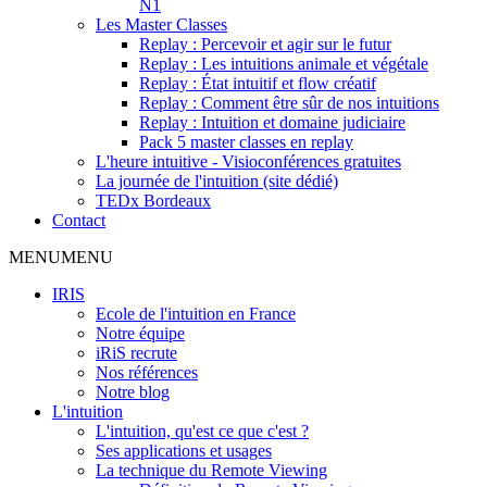
N1
Les Master Classes
Replay : Percevoir et agir sur le futur
Replay : Les intuitions animale et végétale
Replay : État intuitif et flow créatif
Replay : Comment être sûr de nos intuitions
Replay : Intuition et domaine judiciaire
Pack 5 master classes en replay
L'heure intuitive - Visioconférences gratuites
La journée de l'intuition (site dédié)
TEDx Bordeaux
Contact
MENU
MENU
IRIS
Ecole de l'intuition en France
Notre équipe
iRiS recrute
Nos références
Notre blog
L'intuition
L'intuition, qu'est ce que c'est ?
Ses applications et usages
La technique du Remote Viewing