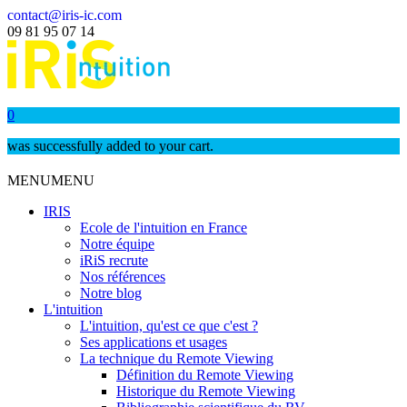
contact@iris-ic.com
09 81 95 07 14
0
was successfully added to your cart.
MENU
MENU
IRIS
Ecole de l'intuition en France
Notre équipe
iRiS recrute
Nos références
Notre blog
L'intuition
L'intuition, qu'est ce que c'est ?
Ses applications et usages
La technique du Remote Viewing
Définition du Remote Viewing
Historique du Remote Viewing