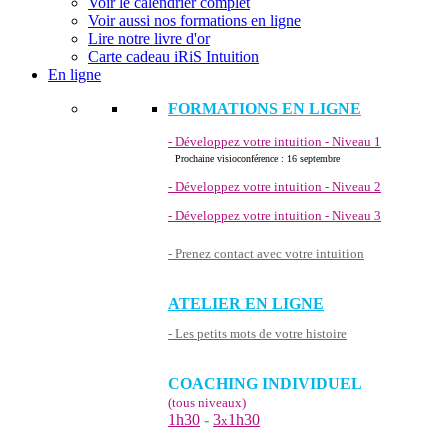
Voir le calendrier complet
Voir aussi nos formations en ligne
Lire notre livre d'or
Carte cadeau iRiS Intuition
En ligne
FORMATIONS EN LIGNE
- Développez votre intuition - Niveau 1
Prochaine visioconférence : 16 septembre
- Développez votre intuition - Niveau 2
- Développez votre intuition - Niveau 3
- Prenez contact avec votre intuition
ATELIER EN LIGNE
- Les petits mots de votre histoire
COACHING INDIVIDUEL
(tous niveaux)
1h30
-
3
1h30
x