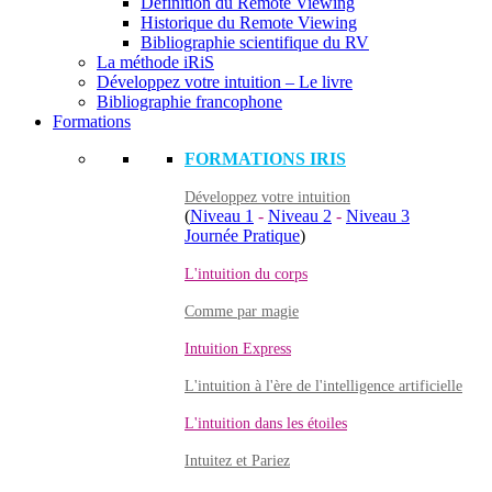
Définition du Remote Viewing
Historique du Remote Viewing
Bibliographie scientifique du RV
La méthode iRiS
Développez votre intuition – Le livre
Bibliographie francophone
Formations
FORMATIONS IRIS
Développez votre intuition
(
Niveau 1
-
Niveau 2
-
Niveau 3
Journée Pratique
)
L'intuition du corps
Comme par magie
Intuition Express
L'intuition à l'ère de l'intelligence artificielle
L'intuition dans les étoiles
Intuitez et Pariez