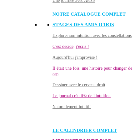
Une journée avec Alexis
NOTRE CATALOGUE COMPLET
STAGES DES AMIS D'IRIS
Explorer son intuition avec les constellations
C'est décidé, j'écris !
Aujourd'hui j'improvise !
Il était une fois, une histoire pour changer de
cap
Dessiner avec le cerveau droit
Le journal créatif© de l'intuition
Naturellement intuitif
LE CALENDRIER COMPLET