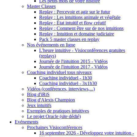
Les petits mots de votre histoire
Master Classes
Replay : Percevoir et agir sur le futur
Replay : Les intuitions animale et végétale
Replay : État intuitif et flow créatif
Replay : Comment être sur de nos intuitions
Replay : Intuition et domaine judiciaire
Pack 5 master classes en replay
Nos événements en ligne
L'heure intuitive - Visioconférences gratuites
(replays)
Journée de l'intuition 2015 - Vidéos
Journée de l'intuition 2017 - Vidéos
Coaching individuel tous niveaux
Coaching individuel - 1h30
Coaching individuel - 3x1h30
Vidéos (conférences, interviews,...)
Blog d'iRiS
Blog d'Alexis Champion
Jeux intuitifs
Exemples de pratiques intuitives
Le projet Oracle (site dédié)
Evénements
Prochaines Visioconférences
16 septembre 2026 - Développez votre intuition -