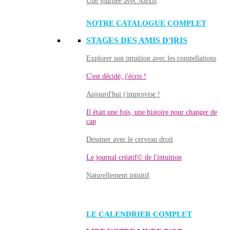
Une journée avec Alexis
NOTRE CATALOGUE COMPLET
STAGES DES AMIS D'IRIS
Explorer son intuition avec les constellations
C'est décidé, j'écris !
Aujourd'hui j'improvise !
Il était une fois, une histoire pour changer de
cap
Dessiner avec le cerveau droit
Le journal créatif© de l'intuition
Naturellement intuitif
LE CALENDRIER COMPLET