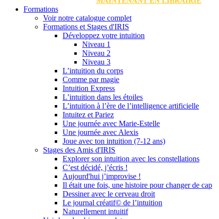
MAINTENANT EN LIBRAIRIE
Formations
Voir notre catalogue complet
Formations et Stages d'IRIS
Développez votre intuition
Niveau 1
Niveau 2
Niveau 3
L’intuition du corps
Comme par magie
Intuition Express
L’intuition dans les étoiles
L’intuition à l’ère de l’intelligence artificielle
Intuitez et Pariez
Une journée avec Marie-Estelle
Une journée avec Alexis
Joue avec ton intuition (7-12 ans)
Stages des Amis d'IRIS
Explorer son intuition avec les constellations
C’est décidé, j’écris !
Aujourd'hui j’improvise !
Il était une fois, une histoire pour changer de cap
Dessiner avec le cerveau droit
Le journal créatif© de l’intuition
Naturellement intuitif