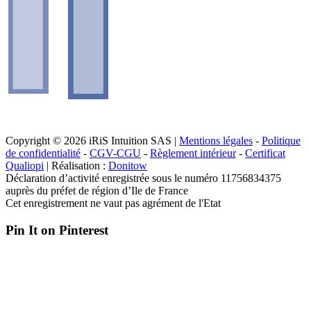
Copyright © 2026 iRiS Intuition SAS |
Mentions légales
-
Politique
de confidentialité
-
CGV-CGU
-
Règlement intérieur
-
Certificat
Qualiopi
| Réalisation :
Donitow
Déclaration d’activité enregistrée sous le numéro 11756834375
auprès du préfet de région d’Ile de France
Cet enregistrement ne vaut pas agrément de l'Etat
Pin It on Pinterest