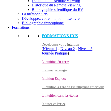
Définition du Remote Viewing
Historique du Remote Viewing
Bibliographie scientifique du RV
La méthode iRiS
Développez votre intuition – Le livre
Bibliographie francophone
Formations
FORMATIONS IRIS
Développez votre intuition
(
Niveau 1
-
Niveau 2
-
Niveau 3
Journée Pratique
)
L'intuition du corps
Comme par magie
Intuition Express
L'intuition à l'ère de l'intelligence artificielle
L'intuition dans les étoiles
Intuitez et Pariez