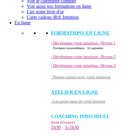
Voir le calendrier complet
Voir aussi nos formations en ligne
Lire notre livre d'or
Carte cadeau iRiS Intuition
En ligne
FORMATIONS EN LIGNE
- Développez votre intuition - Niveau 1
Prochaine visioconférence : 16 septembre
- Développez votre intuition - Niveau 2
- Développez votre intuition - Niveau 3
- Prenez contact avec votre intuition
ATELIER EN LIGNE
- Les petits mots de votre histoire
COACHING INDIVIDUEL
(tous niveaux)
1h30
-
3
1h30
x