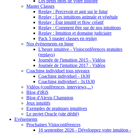
Les petits mots de votre histoire
Master Classes
Replay : Percevoir et agir sur le futur
Replay : Les intuitions animale et végétale
Replay : État intuitif et flow créatif
Replay : Comment être sur de nos intuitions
Replay : Intuition et domaine judiciaire
Pack 5 master classes en replay
Nos événements en ligne
L'heure intuitive - Visioconférences gratuites
(replays)
Journée de l'intuition 2015 - Vidéos
Journée de l'intuition 2017 - Vidéos
Coaching individuel tous niveaux
Coaching individuel - 1h30
Coaching individuel - 3x1h30
Vidéos (conférences, interviews,...)
Blog d'iRiS
Blog d'Alexis Champion
Jeux intuitifs
Exemples de pratiques intuitives
Le projet Oracle (site dédié)
Evénements
Prochaines Visioconférences
16 septembre 2026 - Développez votre intuition -