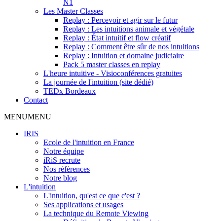
N1
Les Master Classes
Replay : Percevoir et agir sur le futur
Replay : Les intuitions animale et végétale
Replay : État intuitif et flow créatif
Replay : Comment être sûr de nos intuitions
Replay : Intuition et domaine judiciaire
Pack 5 master classes en replay
L'heure intuitive - Visioconférences gratuites
La journée de l'intuition (site dédié)
TEDx Bordeaux
Contact
MENU
MENU
IRIS
Ecole de l'intuition en France
Notre équipe
iRiS recrute
Nos références
Notre blog
L'intuition
L'intuition, qu'est ce que c'est ?
Ses applications et usages
La technique du Remote Viewing