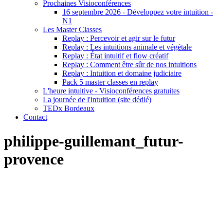
Prochaines Visioconférences
16 septembre 2026 - Développez votre intuition -
N1
Les Master Classes
Replay : Percevoir et agir sur le futur
Replay : Les intuitions animale et végétale
Replay : État intuitif et flow créatif
Replay : Comment être sûr de nos intuitions
Replay : Intuition et domaine judiciaire
Pack 5 master classes en replay
L'heure intuitive - Visioconférences gratuites
La journée de l'intuition (site dédié)
TEDx Bordeaux
Contact
philippe-guillemant_futur-
provence