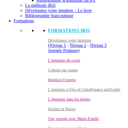
Bibliographie scientifique du RV
La méthode iRiS
Développez votre intuition – Le livre
Bibliographie francophone
Formations
FORMATIONS IRIS
Développez votre intuition
(
Niveau 1
-
Niveau 2
-
Niveau 3
Journée Pratique
)
L'intuition du corps
Comme par magie
Intuition Express
L'intuition à l'ère de l'intelligence artificielle
L'intuition dans les étoiles
Intuitez et Pariez
Une journée avec Marie-Estelle