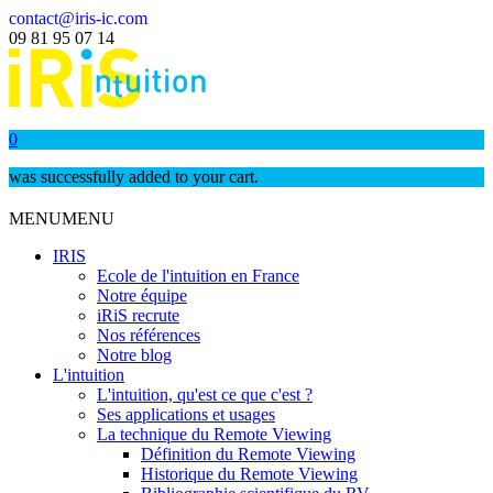
contact@iris-ic.com
09 81 95 07 14
0
was successfully added to your cart.
MENU
MENU
IRIS
Ecole de l'intuition en France
Notre équipe
iRiS recrute
Nos références
Notre blog
L'intuition
L'intuition, qu'est ce que c'est ?
Ses applications et usages
La technique du Remote Viewing
Définition du Remote Viewing
Historique du Remote Viewing