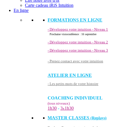
Lire notre livre d'or
Carte cadeau iRiS Intuition
En ligne
FORMATIONS EN LIGNE
- Développez votre intuition - Niveau 1
Prochaine visioconférence : 16 septembre
- Développez votre intuition - Niveau 2
- Développez votre intuition - Niveau 3
- Prenez contact avec votre intuition
ATELIER EN LIGNE
- Les petits mots de votre histoire
COACHING INDIVIDUEL
(tous niveaux)
1h30
-
3
1h30
x
MASTER CLASSES
(Replays)