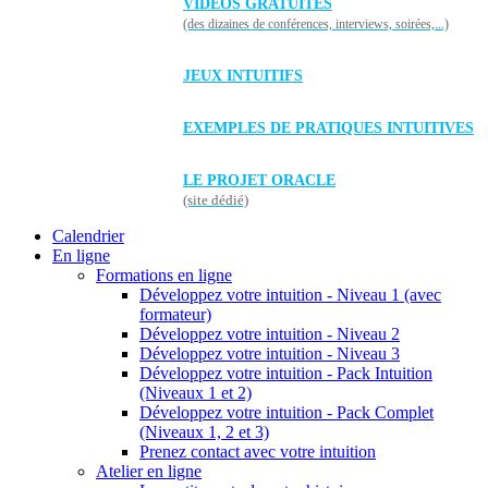
VIDÉOS GRATUITES
(des dizaines de conférences, interviews, soirées,...)
JEUX INTUITIFS
EXEMPLES DE PRATIQUES INTUITIVES
LE PROJET ORACLE
(site dédié)
Calendrier
En ligne
Formations en ligne
Développez votre intuition - Niveau 1 (avec
formateur)
Développez votre intuition - Niveau 2
Développez votre intuition - Niveau 3
Développez votre intuition - Pack Intuition
(Niveaux 1 et 2)
Développez votre intuition - Pack Complet
(Niveaux 1, 2 et 3)
Prenez contact avec votre intuition
Atelier en ligne