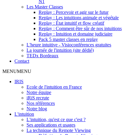
N1
Les Master Classes
Replay : Percevoir et agir sur le futur
Replay : Les intuitions animale et végétale
Replay : État intuitif et flow créatif
Replay : Comment être sûr de nos intuitions
Replay : Intuition et domaine judiciaire
Pack 5 master classes en replay
L'heure intuitive - Visioconférences gratuites
La journée de l'intuition (site dédié)
TEDx Bordeaux
Contact
MENU
MENU
IRIS
Ecole de l'intuition en France
Notre équipe
iRiS recrute
Nos références
Notre blog
L'intuition
L'intuition, qu'est ce que c'est ?
Ses applications et usages
La technique du Remote Viewing