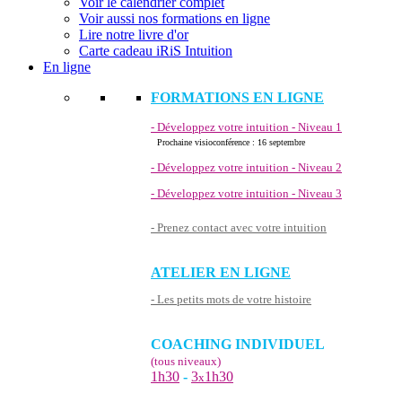
Voir le calendrier complet
Voir aussi nos formations en ligne
Lire notre livre d'or
Carte cadeau iRiS Intuition
En ligne
FORMATIONS EN LIGNE
- Développez votre intuition - Niveau 1
Prochaine visioconférence : 16 septembre
- Développez votre intuition - Niveau 2
- Développez votre intuition - Niveau 3
- Prenez contact avec votre intuition
ATELIER EN LIGNE
- Les petits mots de votre histoire
COACHING INDIVIDUEL
(tous niveaux)
1h30
-
3
1h30
x