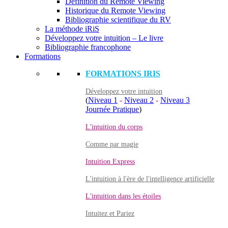
Définition du Remote Viewing
Historique du Remote Viewing
Bibliographie scientifique du RV
La méthode iRiS
Développez votre intuition – Le livre
Bibliographie francophone
Formations
FORMATIONS IRIS
Développez votre intuition
(
Niveau 1
-
Niveau 2
-
Niveau 3
Journée Pratique
)
L'intuition du corps
Comme par magie
Intuition Express
L'intuition à l'ère de l'intelligence artificielle
L'intuition dans les étoiles
Intuitez et Pariez