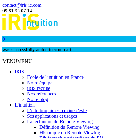
contact@iris-ic.com
09 81 95 07 14
0
was successfully added to your cart.
MENU
MENU
IRIS
Ecole de l'intuition en France
Notre équipe
iRiS recrute
Nos références
Notre blog
L'intuition
L'intuition, qu'est ce que c'est ?
Ses applications et usages
La technique du Remote Viewing
Définition du Remote Viewing
Historique du Remote Viewing