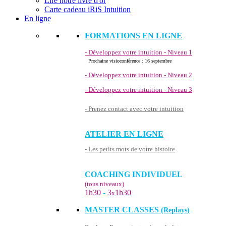
Lire notre livre d'or
Carte cadeau iRiS Intuition
En ligne
FORMATIONS EN LIGNE
- Développez votre intuition - Niveau 1
Prochaine visioconférence : 16 septembre
- Développez votre intuition - Niveau 2
- Développez votre intuition - Niveau 3
- Prenez contact avec votre intuition
ATELIER EN LIGNE
- Les petits mots de votre histoire
COACHING INDIVIDUEL
(tous niveaux)
1h30
-
3
1h30
x
MASTER CLASSES
(Replays)