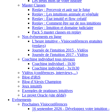
Les petits mots de votre histoire
Master Classes
Replay : Percevoir et agir sur le futur
Replay : Les intuitions animale et végétale
Replay : État intuitif et flow créatif
Replay : Comment être sur de nos intuitions
Replay : Intuition et domaine judiciaire
Pack 5 master classes en replay
Nos événements en ligne
L'heure intuitive - Visioconférences gratuites
(replays)
Journée de l'intuition 2015 - Vidéos
Journée de l'intuition 2017 - Vidéos
Coaching individuel tous niveaux
Coaching individuel - 1h30
Coaching individuel - 3x1h30
Vidéos (conférences, interviews,...)
Blog d'iRiS
Blog d'Alexis Champion
Jeux intuitifs
Exemples de pratiques intuitives
Le projet Oracle (site dédié)
Evénements
Prochaines Visioconférences
16 septembre 2026 - Développez votre intuition -