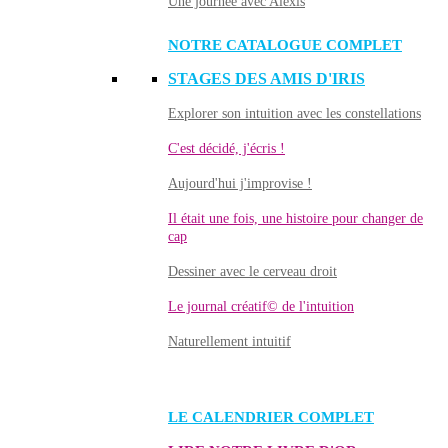
Une journée avec Alexis
NOTRE CATALOGUE COMPLET
STAGES DES AMIS D'IRIS
Explorer son intuition avec les constellations
C'est décidé, j'écris !
Aujourd'hui j'improvise !
Il était une fois, une histoire pour changer de
cap
Dessiner avec le cerveau droit
Le journal créatif© de l'intuition
Naturellement intuitif
LE CALENDRIER COMPLET