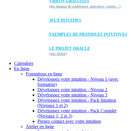
VIDÉOS GRATUITES
(des dizaines de conférences, interviews, soirées,...)
JEUX INTUITIFS
EXEMPLES DE PRATIQUES INTUITIVES
LE PROJET ORACLE
(site dédié)
Calendrier
En ligne
Formations en ligne
Développez votre intuition - Niveau 1 (avec
formateur)
Développez votre intuition - Niveau 2
Développez votre intuition - Niveau 3
Développez votre intuition - Pack Intuition
(Niveaux 1 et 2)
Développez votre intuition - Pack Complet
(Niveaux 1, 2 et 3)
Prenez contact avec votre intuition
Atelier en ligne