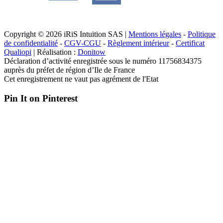
Copyright © 2026 iRiS Intuition SAS |
Mentions légales
-
Politique
de confidentialité
-
CGV-CGU
-
Règlement intérieur
-
Certificat
Qualiopi
| Réalisation :
Donitow
Déclaration d’activité enregistrée sous le numéro 11756834375
auprès du préfet de région d’Ile de France
Cet enregistrement ne vaut pas agrément de l'Etat
Pin It on Pinterest