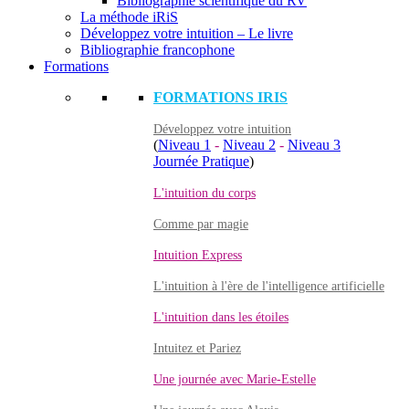
Bibliographie scientifique du RV
La méthode iRiS
Développez votre intuition – Le livre
Bibliographie francophone
Formations
FORMATIONS IRIS
Développez votre intuition
(
Niveau 1
-
Niveau 2
-
Niveau 3
Journée Pratique
)
L'intuition du corps
Comme par magie
Intuition Express
L'intuition à l'ère de l'intelligence artificielle
L'intuition dans les étoiles
Intuitez et Pariez
Une journée avec Marie-Estelle