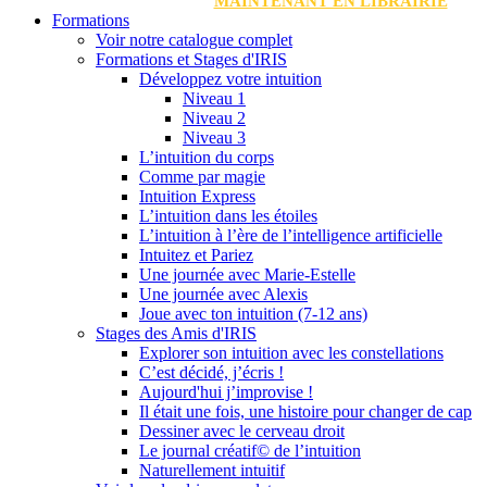
MAINTENANT EN LIBRAIRIE
Formations
Voir notre catalogue complet
Formations et Stages d'IRIS
Développez votre intuition
Niveau 1
Niveau 2
Niveau 3
L’intuition du corps
Comme par magie
Intuition Express
L’intuition dans les étoiles
L’intuition à l’ère de l’intelligence artificielle
Intuitez et Pariez
Une journée avec Marie-Estelle
Une journée avec Alexis
Joue avec ton intuition (7-12 ans)
Stages des Amis d'IRIS
Explorer son intuition avec les constellations
C’est décidé, j’écris !
Aujourd'hui j’improvise !
Il était une fois, une histoire pour changer de cap
Dessiner avec le cerveau droit
Le journal créatif© de l’intuition
Naturellement intuitif