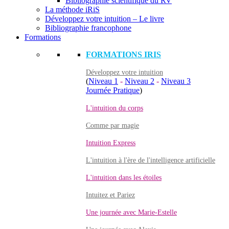
Bibliographie scientifique du RV
La méthode iRiS
Développez votre intuition – Le livre
Bibliographie francophone
Formations
FORMATIONS IRIS
Développez votre intuition
(
Niveau 1
-
Niveau 2
-
Niveau 3
Journée Pratique
)
L'intuition du corps
Comme par magie
Intuition Express
L'intuition à l'ère de l'intelligence artificielle
L'intuition dans les étoiles
Intuitez et Pariez
Une journée avec Marie-Estelle