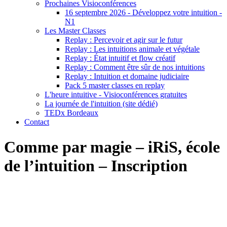
Prochaines Visioconférences
16 septembre 2026 - Développez votre intuition -
N1
Les Master Classes
Replay : Percevoir et agir sur le futur
Replay : Les intuitions animale et végétale
Replay : État intuitif et flow créatif
Replay : Comment être sûr de nos intuitions
Replay : Intuition et domaine judiciaire
Pack 5 master classes en replay
L'heure intuitive - Visioconférences gratuites
La journée de l'intuition (site dédié)
TEDx Bordeaux
Contact
Comme par magie – iRiS, école
de l’intuition – Inscription