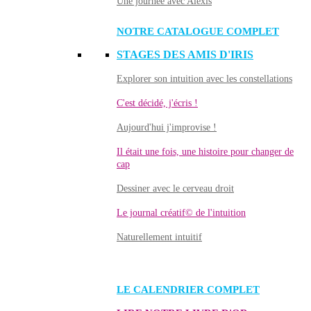
Une journée avec Alexis
NOTRE CATALOGUE COMPLET
STAGES DES AMIS D'IRIS
Explorer son intuition avec les constellations
C'est décidé, j'écris !
Aujourd'hui j'improvise !
Il était une fois, une histoire pour changer de
cap
Dessiner avec le cerveau droit
Le journal créatif© de l'intuition
Naturellement intuitif
LE CALENDRIER COMPLET