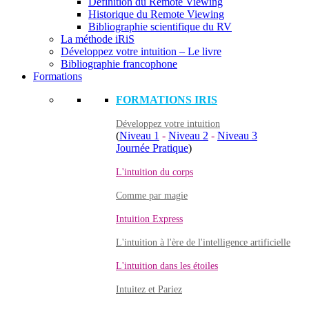
Définition du Remote Viewing
Historique du Remote Viewing
Bibliographie scientifique du RV
La méthode iRiS
Développez votre intuition – Le livre
Bibliographie francophone
Formations
FORMATIONS IRIS
Développez votre intuition
(
Niveau 1
-
Niveau 2
-
Niveau 3
Journée Pratique
)
L'intuition du corps
Comme par magie
Intuition Express
L'intuition à l'ère de l'intelligence artificielle
L'intuition dans les étoiles
Intuitez et Pariez