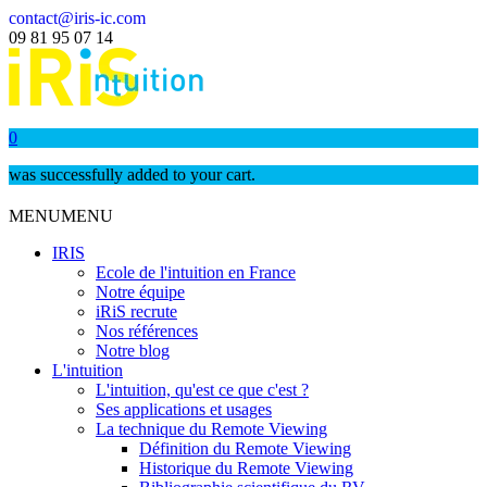
contact@iris-ic.com
09 81 95 07 14
0
was successfully added to your cart.
MENU
MENU
IRIS
Ecole de l'intuition en France
Notre équipe
iRiS recrute
Nos références
Notre blog
L'intuition
L'intuition, qu'est ce que c'est ?
Ses applications et usages
La technique du Remote Viewing
Définition du Remote Viewing
Historique du Remote Viewing