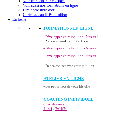
Voir le calendrier complet
Voir aussi nos formations en ligne
Lire notre livre d'or
Carte cadeau iRiS Intuition
En ligne
FORMATIONS EN LIGNE
- Développez votre intuition - Niveau 1
Prochaine visioconférence : 16 septembre
- Développez votre intuition - Niveau 2
- Développez votre intuition - Niveau 3
- Prenez contact avec votre intuition
ATELIER EN LIGNE
- Les petits mots de votre histoire
COACHING INDIVIDUEL
(tous niveaux)
1h30
-
3
1h30
x