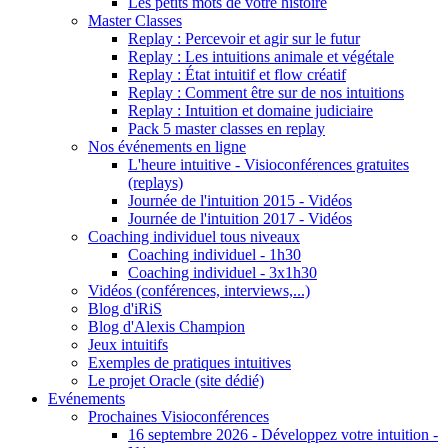
Les petits mots de votre histoire
Master Classes
Replay : Percevoir et agir sur le futur
Replay : Les intuitions animale et végétale
Replay : État intuitif et flow créatif
Replay : Comment être sur de nos intuitions
Replay : Intuition et domaine judiciaire
Pack 5 master classes en replay
Nos événements en ligne
L'heure intuitive - Visioconférences gratuites
(replays)
Journée de l'intuition 2015 - Vidéos
Journée de l'intuition 2017 - Vidéos
Coaching individuel tous niveaux
Coaching individuel - 1h30
Coaching individuel - 3x1h30
Vidéos (conférences, interviews,...)
Blog d'iRiS
Blog d'Alexis Champion
Jeux intuitifs
Exemples de pratiques intuitives
Le projet Oracle (site dédié)
Evénements
Prochaines Visioconférences
16 septembre 2026 - Développez votre intuition -