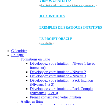
VIDÉOS GRATUITES
(des dizaines de conférences, interviews, soirées,...)
JEUX INTUITIFS
EXEMPLES DE PRATIQUES INTUITIVES
LE PROJET ORACLE
(site dédié)
Calendrier
En ligne
Formations en ligne
Développez votre intuition - Niveau 1 (avec
formateur)
Développez votre intuition - Niveau 2
Développez votre intuition - Niveau 3
Développez votre intuition - Pack Intuition
(Niveaux 1 et 2)
Développez votre intuition - Pack Complet
(Niveaux 1, 2 et 3)
Prenez contact avec votre intuition
Atelier en ligne