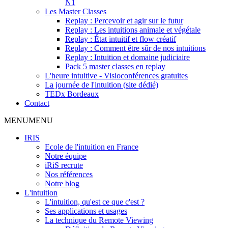
N1
Les Master Classes
Replay : Percevoir et agir sur le futur
Replay : Les intuitions animale et végétale
Replay : État intuitif et flow créatif
Replay : Comment être sûr de nos intuitions
Replay : Intuition et domaine judiciaire
Pack 5 master classes en replay
L'heure intuitive - Visioconférences gratuites
La journée de l'intuition (site dédié)
TEDx Bordeaux
Contact
MENU
MENU
IRIS
Ecole de l'intuition en France
Notre équipe
iRiS recrute
Nos références
Notre blog
L'intuition
L'intuition, qu'est ce que c'est ?
Ses applications et usages
La technique du Remote Viewing