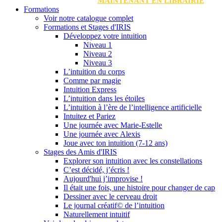
MAINTENANT EN LIBRAIRIE
Formations
Voir notre catalogue complet
Formations et Stages d'IRIS
Développez votre intuition
Niveau 1
Niveau 2
Niveau 3
L’intuition du corps
Comme par magie
Intuition Express
L’intuition dans les étoiles
L’intuition à l’ère de l’intelligence artificielle
Intuitez et Pariez
Une journée avec Marie-Estelle
Une journée avec Alexis
Joue avec ton intuition (7-12 ans)
Stages des Amis d'IRIS
Explorer son intuition avec les constellations
C’est décidé, j’écris !
Aujourd'hui j’improvise !
Il était une fois, une histoire pour changer de cap
Dessiner avec le cerveau droit
Le journal créatif© de l’intuition
Naturellement intuitif