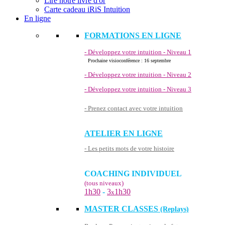
Lire notre livre d'or
Carte cadeau iRiS Intuition
En ligne
FORMATIONS EN LIGNE
- Développez votre intuition - Niveau 1
Prochaine visioconférence : 16 septembre
- Développez votre intuition - Niveau 2
- Développez votre intuition - Niveau 3
- Prenez contact avec votre intuition
ATELIER EN LIGNE
- Les petits mots de votre histoire
COACHING INDIVIDUEL
(tous niveaux)
1h30
-
3
1h30
x
MASTER CLASSES
(Replays)