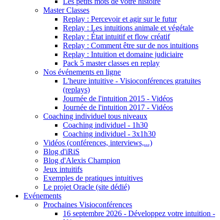
Les petits mots de votre histoire
Master Classes
Replay : Percevoir et agir sur le futur
Replay : Les intuitions animale et végétale
Replay : État intuitif et flow créatif
Replay : Comment être sur de nos intuitions
Replay : Intuition et domaine judiciaire
Pack 5 master classes en replay
Nos événements en ligne
L'heure intuitive - Visioconférences gratuites
(replays)
Journée de l'intuition 2015 - Vidéos
Journée de l'intuition 2017 - Vidéos
Coaching individuel tous niveaux
Coaching individuel - 1h30
Coaching individuel - 3x1h30
Vidéos (conférences, interviews,...)
Blog d'iRiS
Blog d'Alexis Champion
Jeux intuitifs
Exemples de pratiques intuitives
Le projet Oracle (site dédié)
Evénements
Prochaines Visioconférences
16 septembre 2026 - Développez votre intuition -