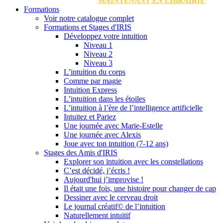
MAINTENANT EN LIBRAIRIE
Formations
Voir notre catalogue complet
Formations et Stages d'IRIS
Développez votre intuition
Niveau 1
Niveau 2
Niveau 3
L’intuition du corps
Comme par magie
Intuition Express
L’intuition dans les étoiles
L’intuition à l’ère de l’intelligence artificielle
Intuitez et Pariez
Une journée avec Marie-Estelle
Une journée avec Alexis
Joue avec ton intuition (7-12 ans)
Stages des Amis d'IRIS
Explorer son intuition avec les constellations
C’est décidé, j’écris !
Aujourd'hui j’improvise !
Il était une fois, une histoire pour changer de cap
Dessiner avec le cerveau droit
Le journal créatif© de l’intuition
Naturellement intuitif