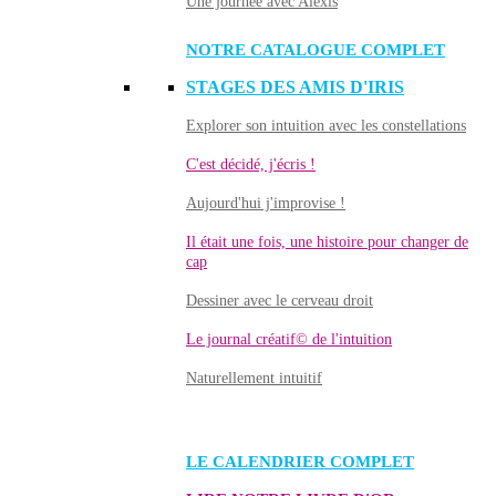
Une journée avec Alexis
NOTRE CATALOGUE COMPLET
STAGES DES AMIS D'IRIS
Explorer son intuition avec les constellations
C'est décidé, j'écris !
Aujourd'hui j'improvise !
Il était une fois, une histoire pour changer de
cap
Dessiner avec le cerveau droit
Le journal créatif© de l'intuition
Naturellement intuitif
LE CALENDRIER COMPLET