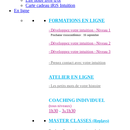
Lire notre livre d'or
Carte cadeau iRiS Intuition
En ligne
FORMATIONS EN LIGNE
- Développez votre intuition - Niveau 1
Prochaine visioconférence : 16 septembre
- Développez votre intuition - Niveau 2
- Développez votre intuition - Niveau 3
- Prenez contact avec votre intuition
ATELIER EN LIGNE
- Les petits mots de votre histoire
COACHING INDIVIDUEL
(tous niveaux)
1h30
-
3
1h30
x
MASTER CLASSES
(Replays)