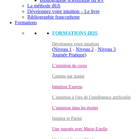
Bibliographie scientifique du RV
La méthode iRiS
Développez votre intuition – Le livre
Bibliographie francophone
Formations
FORMATIONS IRIS
Développez votre intuition
(
Niveau 1
-
Niveau 2
-
Niveau 3
Journée Pratique
)
L'intuition du corps
Comme par magie
Intuition Express
L'intuition à l'ère de l'intelligence artificielle
L'intuition dans les étoiles
Intuitez et Pariez
Une journée avec Marie-Estelle