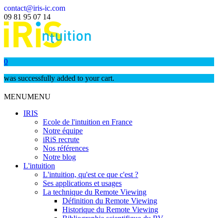
contact@iris-ic.com
09 81 95 07 14
0
was successfully added to your cart.
MENU
MENU
IRIS
Ecole de l'intuition en France
Notre équipe
iRiS recrute
Nos références
Notre blog
L'intuition
L'intuition, qu'est ce que c'est ?
Ses applications et usages
La technique du Remote Viewing
Définition du Remote Viewing
Historique du Remote Viewing