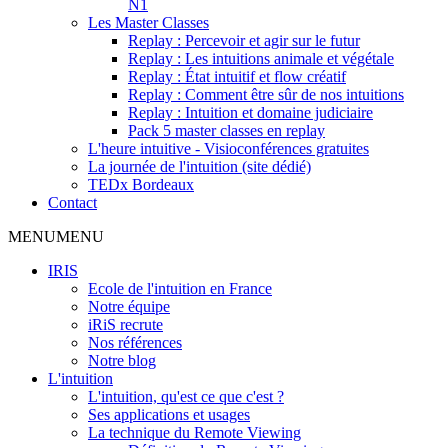
N1
Les Master Classes
Replay : Percevoir et agir sur le futur
Replay : Les intuitions animale et végétale
Replay : État intuitif et flow créatif
Replay : Comment être sûr de nos intuitions
Replay : Intuition et domaine judiciaire
Pack 5 master classes en replay
L'heure intuitive - Visioconférences gratuites
La journée de l'intuition (site dédié)
TEDx Bordeaux
Contact
MENU
MENU
IRIS
Ecole de l'intuition en France
Notre équipe
iRiS recrute
Nos références
Notre blog
L'intuition
L'intuition, qu'est ce que c'est ?
Ses applications et usages
La technique du Remote Viewing