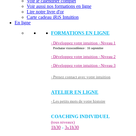
Voir le calendrier complet
Voir aussi nos formations en ligne
Lire notre livre d'or
Carte cadeau iRiS Intuition
En ligne
FORMATIONS EN LIGNE
- Développez votre intuition - Niveau 1
Prochaine visioconférence : 16 septembre
- Développez votre intuition - Niveau 2
- Développez votre intuition - Niveau 3
- Prenez contact avec votre intuition
ATELIER EN LIGNE
- Les petits mots de votre histoire
COACHING INDIVIDUEL
(tous niveaux)
1h30
-
3
1h30
x