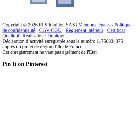
Copyright © 2026 iRiS Intuition SAS |
Mentions légales
-
Politique
de confidentialité
-
CGV-CGU
-
Règlement intérieur
-
Certificat
Qualiopi
| Réalisation :
Donitow
Déclaration d’activité enregistrée sous le numéro 11756834375
auprès du préfet de région d’Ile de France
Cet enregistrement ne vaut pas agrément de l'Etat
Pin It on Pinterest