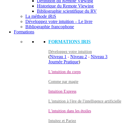
Définition du Remote Viewing
Historique du Remote Viewing
Bibliographie scientifique du RV
La méthode iRiS
Développez votre intuition – Le livre
Bibliographie francophone
Formations
FORMATIONS IRIS
Développez votre intuition
(
Niveau 1
-
Niveau 2
-
Niveau 3
Journée Pratique
)
L'intuition du corps
Comme par magie
Intuition Express
L'intuition à l'ère de l'intelligence artificielle
L'intuition dans les étoiles
Intuitez et Pariez