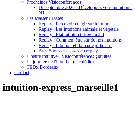
Prochaines Visioconférences
16 septembre 2026 - Développez votre intuition -
N1
Les Master Classes
Replay : Percevoir et agir sur le futur
Replay : Les intuitions animale et végétale
Replay : État intuitif et flow créatif
Replay : Comment être sûr de nos intuitions
Replay : Intuition et domaine judiciaire
Pack 5 master classes en replay
L'heure intuitive - Visioconférences gratuites
La journée de l'intuition (site dédié)
TEDx Bordeaux
Contact
intuition-express_marseille1