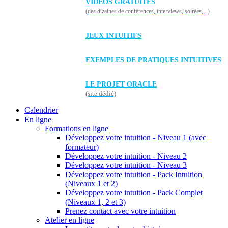
VIDÉOS GRATUITES
(des dizaines de conférences, interviews, soirées,...)
JEUX INTUITIFS
EXEMPLES DE PRATIQUES INTUITIVES
LE PROJET ORACLE
(site dédié)
Calendrier
En ligne
Formations en ligne
Développez votre intuition - Niveau 1 (avec
formateur)
Développez votre intuition - Niveau 2
Développez votre intuition - Niveau 3
Développez votre intuition - Pack Intuition
(Niveaux 1 et 2)
Développez votre intuition - Pack Complet
(Niveaux 1, 2 et 3)
Prenez contact avec votre intuition
Atelier en ligne