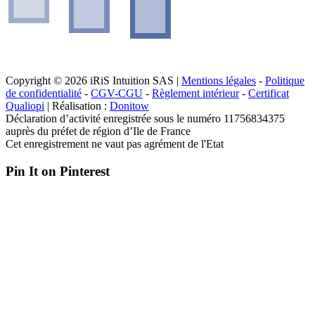
Copyright © 2026 iRiS Intuition SAS |
Mentions légales
-
Politique
de confidentialité
-
CGV-CGU
-
Règlement intérieur
-
Certificat
Qualiopi
| Réalisation :
Donitow
Déclaration d’activité enregistrée sous le numéro 11756834375
auprès du préfet de région d’Ile de France
Cet enregistrement ne vaut pas agrément de l'Etat
Pin It on Pinterest