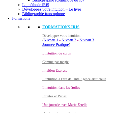
Bibliographie scientifique du RV
La méthode iRiS
Développez votre intuition – Le livre
Bibliographie francophone
Formations
FORMATIONS IRIS
Développez votre intuition
(
Niveau 1
-
Niveau 2
-
Niveau 3
Journée Pratique
)
L'intuition du corps
Comme par magie
Intuition Express
L'intuition à l'ère de l'intelligence artificielle
L'intuition dans les étoiles
Intuitez et Pariez
Une journée avec Marie-Estelle