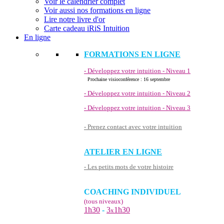
Voir le calendrier complet
Voir aussi nos formations en ligne
Lire notre livre d'or
Carte cadeau iRiS Intuition
En ligne
FORMATIONS EN LIGNE
- Développez votre intuition - Niveau 1
Prochaine visioconférence : 16 septembre
- Développez votre intuition - Niveau 2
- Développez votre intuition - Niveau 3
- Prenez contact avec votre intuition
ATELIER EN LIGNE
- Les petits mots de votre histoire
COACHING INDIVIDUEL
(tous niveaux)
1h30
-
3
1h30
x