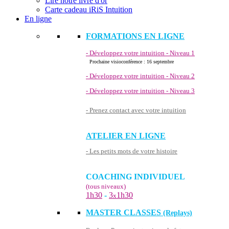
Lire notre livre d'or
Carte cadeau iRiS Intuition
En ligne
FORMATIONS EN LIGNE
- Développez votre intuition - Niveau 1
Prochaine visioconférence : 16 septembre
- Développez votre intuition - Niveau 2
- Développez votre intuition - Niveau 3
- Prenez contact avec votre intuition
ATELIER EN LIGNE
- Les petits mots de votre histoire
COACHING INDIVIDUEL
(tous niveaux)
1h30
-
3
1h30
x
MASTER CLASSES
(Replays)