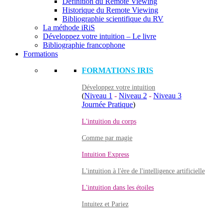
Définition du Remote Viewing
Historique du Remote Viewing
Bibliographie scientifique du RV
La méthode iRiS
Développez votre intuition – Le livre
Bibliographie francophone
Formations
FORMATIONS IRIS
Développez votre intuition
(
Niveau 1
-
Niveau 2
-
Niveau 3
Journée Pratique
)
L'intuition du corps
Comme par magie
Intuition Express
L'intuition à l'ère de l'intelligence artificielle
L'intuition dans les étoiles
Intuitez et Pariez