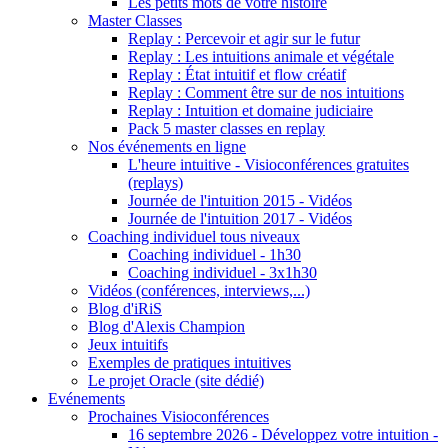
Les petits mots de votre histoire
Master Classes
Replay : Percevoir et agir sur le futur
Replay : Les intuitions animale et végétale
Replay : État intuitif et flow créatif
Replay : Comment être sur de nos intuitions
Replay : Intuition et domaine judiciaire
Pack 5 master classes en replay
Nos événements en ligne
L'heure intuitive - Visioconférences gratuites
(replays)
Journée de l'intuition 2015 - Vidéos
Journée de l'intuition 2017 - Vidéos
Coaching individuel tous niveaux
Coaching individuel - 1h30
Coaching individuel - 3x1h30
Vidéos (conférences, interviews,...)
Blog d'iRiS
Blog d'Alexis Champion
Jeux intuitifs
Exemples de pratiques intuitives
Le projet Oracle (site dédié)
Evénements
Prochaines Visioconférences
16 septembre 2026 - Développez votre intuition -