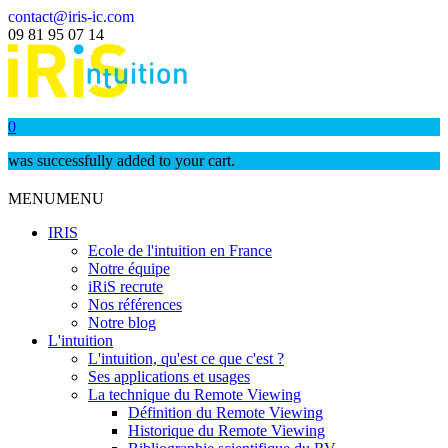
contact@iris-ic.com
09 81 95 07 14
0
was successfully added to your cart.
MENU
MENU
IRIS
Ecole de l'intuition en France
Notre équipe
iRiS recrute
Nos références
Notre blog
L'intuition
L'intuition, qu'est ce que c'est ?
Ses applications et usages
La technique du Remote Viewing
Définition du Remote Viewing
Historique du Remote Viewing