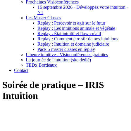
Prochaines Visioconférences
16 septembre 2026 - Développez votre intuition -
N1
Les Master Classes
Replay : Percevoir et agir sur le futur
Replay : Les intuitions animale et végétale
Replay : État intuitif et flow créatif
Replay : Comment être sûr de nos intuitions
Replay : Intuition et domaine judiciaire
Pack 5 master classes en replay
L'heure intuitive - Visioconférences gratuites
La journée de l'intuition (site dédié)
TEDx Bordeaux
Contact
Soirée de pratique – IRIS
Intuition