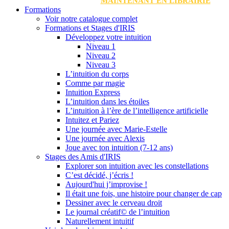
MAINTENANT EN LIBRAIRIE
Formations
Voir notre catalogue complet
Formations et Stages d'IRIS
Développez votre intuition
Niveau 1
Niveau 2
Niveau 3
L’intuition du corps
Comme par magie
Intuition Express
L’intuition dans les étoiles
L’intuition à l’ère de l’intelligence artificielle
Intuitez et Pariez
Une journée avec Marie-Estelle
Une journée avec Alexis
Joue avec ton intuition (7-12 ans)
Stages des Amis d'IRIS
Explorer son intuition avec les constellations
C’est décidé, j’écris !
Aujourd'hui j’improvise !
Il était une fois, une histoire pour changer de cap
Dessiner avec le cerveau droit
Le journal créatif© de l’intuition
Naturellement intuitif