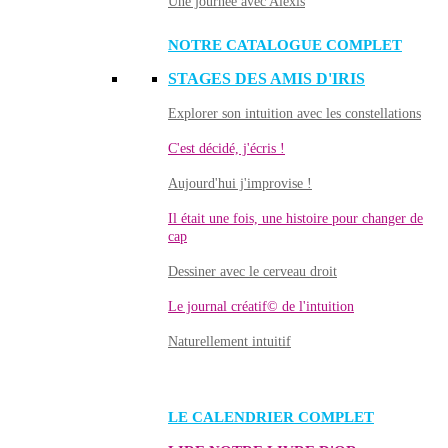
Une journée avec Alexis
NOTRE CATALOGUE COMPLET
STAGES DES AMIS D'IRIS
Explorer son intuition avec les constellations
C'est décidé, j'écris !
Aujourd'hui j'improvise !
Il était une fois, une histoire pour changer de
cap
Dessiner avec le cerveau droit
Le journal créatif© de l'intuition
Naturellement intuitif
LE CALENDRIER COMPLET