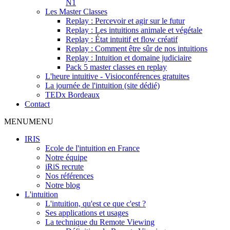
N1
Les Master Classes
Replay : Percevoir et agir sur le futur
Replay : Les intuitions animale et végétale
Replay : État intuitif et flow créatif
Replay : Comment être sûr de nos intuitions
Replay : Intuition et domaine judiciaire
Pack 5 master classes en replay
L'heure intuitive - Visioconférences gratuites
La journée de l'intuition (site dédié)
TEDx Bordeaux
Contact
MENU
MENU
IRIS
Ecole de l'intuition en France
Notre équipe
iRiS recrute
Nos références
Notre blog
L'intuition
L'intuition, qu'est ce que c'est ?
Ses applications et usages
La technique du Remote Viewing