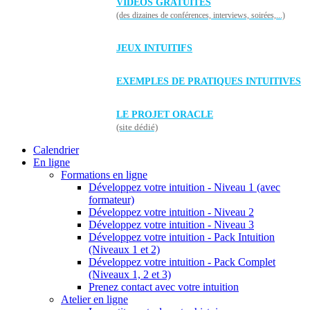
VIDÉOS GRATUITES
(des dizaines de conférences, interviews, soirées,...)
JEUX INTUITIFS
EXEMPLES DE PRATIQUES INTUITIVES
LE PROJET ORACLE
(site dédié)
Calendrier
En ligne
Formations en ligne
Développez votre intuition - Niveau 1 (avec
formateur)
Développez votre intuition - Niveau 2
Développez votre intuition - Niveau 3
Développez votre intuition - Pack Intuition
(Niveaux 1 et 2)
Développez votre intuition - Pack Complet
(Niveaux 1, 2 et 3)
Prenez contact avec votre intuition
Atelier en ligne