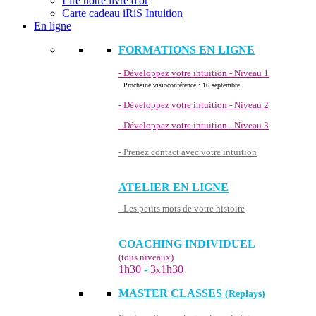
Lire notre livre d'or
Carte cadeau iRiS Intuition
En ligne
FORMATIONS EN LIGNE
- Développez votre intuition - Niveau 1
Prochaine visioconférence : 16 septembre
- Développez votre intuition - Niveau 2
- Développez votre intuition - Niveau 3
- Prenez contact avec votre intuition
ATELIER EN LIGNE
- Les petits mots de votre histoire
COACHING INDIVIDUEL
(tous niveaux)
1h30
-
3
1h30
x
MASTER CLASSES
(Replays)