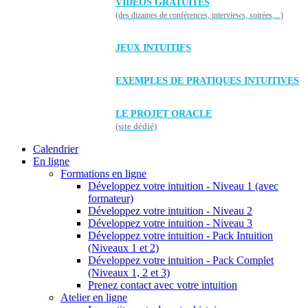
VIDÉOS GRATUITES
(des dizaines de conférences, interviews, soirées,...)
JEUX INTUITIFS
EXEMPLES DE PRATIQUES INTUITIVES
LE PROJET ORACLE
(site dédié)
Calendrier
En ligne
Formations en ligne
Développez votre intuition - Niveau 1 (avec
formateur)
Développez votre intuition - Niveau 2
Développez votre intuition - Niveau 3
Développez votre intuition - Pack Intuition
(Niveaux 1 et 2)
Développez votre intuition - Pack Complet
(Niveaux 1, 2 et 3)
Prenez contact avec votre intuition
Atelier en ligne