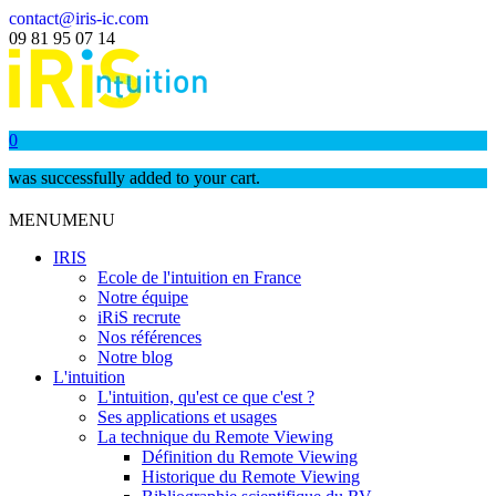
contact@iris-ic.com
09 81 95 07 14
0
was successfully added to your cart.
MENU
MENU
IRIS
Ecole de l'intuition en France
Notre équipe
iRiS recrute
Nos références
Notre blog
L'intuition
L'intuition, qu'est ce que c'est ?
Ses applications et usages
La technique du Remote Viewing
Définition du Remote Viewing
Historique du Remote Viewing