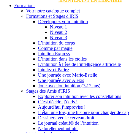
MAINTENANT EN LIBRAIRIE
Formations
Voir notre catalogue complet
Formations et Stages d'IRIS
Développez votre intuition
Niveau 1
Niveau 2
Niveau 3
L’intuition du corps
Comme par magie
Intuition Express
L’intuition dans les étoiles
L’intuition à l’ère de l’intelligence artificielle
Intuitez et Pariez
Une journée avec Marie-Estelle
Une journée avec Alexis
Joue avec ton intuition (7-12 ans)
Stages des Amis d'IRIS
Explorer son intuition avec les constellations
C’est décidé, j’écris !
Aujourd'hui j’improvise !
Il était une fois, une histoire pour changer de cap
Dessiner avec le cerveau droit
Le journal créatif© de l’intuition
Naturellement intuitif