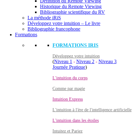
Définition du Remote Viewing
Historique du Remote Viewing
Bibliographie scientifique du RV
La méthode iRiS
Développez votre intuition – Le livre
Bibliographie francophone
Formations
FORMATIONS IRIS
Développez votre intuition
(
Niveau 1
-
Niveau 2
-
Niveau 3
Journée Pratique
)
L'intuition du corps
Comme par magie
Intuition Express
L'intuition à l'ère de l'intelligence artificielle
L'intuition dans les étoiles
Intuitez et Pariez