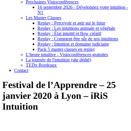
Prochaines Visioconférences
16 septembre 2026 - Développez votre intuition -
N1
Les Master Classes
Replay : Percevoir et agir sur le futur
Replay : Les intuitions animale et végétale
Replay : État intuitif et flow créatif
Replay : Comment être sûr de nos intuitions
Replay : Intuition et domaine judiciaire
Pack 5 master classes en replay
L'heure intuitive - Visioconférences gratuites
La journée de l'intuition (site dédié)
TEDx Bordeaux
Contact
Festival de l’Apprendre – 25
janvier 2020 à Lyon – iRiS
Intuition