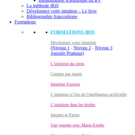
Bibliographie scientifique du RV
La méthode iRiS
Développez votre intuition – Le livre
Bibliographie francophone
Formations
FORMATIONS IRIS
Développez votre intuition
(
Niveau 1
-
Niveau 2
-
Niveau 3
Journée Pratique
)
L'intuition du corps
Comme par magie
Intuition Express
L'intuition à l'ère de l'intelligence artificielle
L'intuition dans les étoiles
Intuitez et Pariez
Une journée avec Marie-Estelle