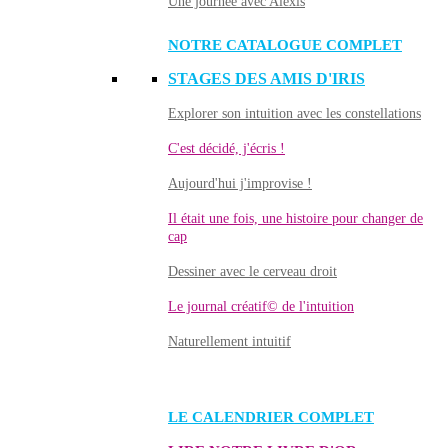
Une journée avec Alexis
NOTRE CATALOGUE COMPLET
STAGES DES AMIS D'IRIS
Explorer son intuition avec les constellations
C'est décidé, j'écris !
Aujourd'hui j'improvise !
Il était une fois, une histoire pour changer de
cap
Dessiner avec le cerveau droit
Le journal créatif© de l'intuition
Naturellement intuitif
LE CALENDRIER COMPLET