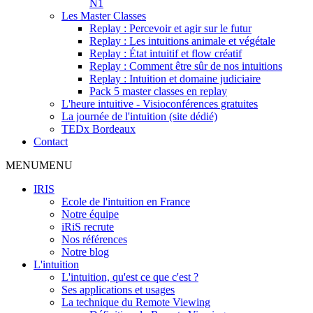
N1
Les Master Classes
Replay : Percevoir et agir sur le futur
Replay : Les intuitions animale et végétale
Replay : État intuitif et flow créatif
Replay : Comment être sûr de nos intuitions
Replay : Intuition et domaine judiciaire
Pack 5 master classes en replay
L'heure intuitive - Visioconférences gratuites
La journée de l'intuition (site dédié)
TEDx Bordeaux
Contact
MENU
MENU
IRIS
Ecole de l'intuition en France
Notre équipe
iRiS recrute
Nos références
Notre blog
L'intuition
L'intuition, qu'est ce que c'est ?
Ses applications et usages
La technique du Remote Viewing