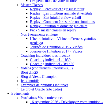
Les petits mots de votre histoire
Master Classes
Replay : Percevoir et agir sur le futur
Replay : Les intuitions animale et végétale
Replay : État intuitif et flow créatif
Replay : Comment être sur de nos intuitions
Replay : Intuition et domaine judiciaire
Pack 5 master classes en replay
Nos événements en ligne
L'heure intuitive - Visioconférences gratuites
(replays)
Journée de l'intuition 2015 - Vidéos
Journée de l'intuition 2017 - Vidéos
Coaching individuel tous niveaux
Coaching individuel - 1h30
Coaching individuel - 3x1h30
Vidéos (conférences, interviews,...)
Blog d'iRiS
Blog d'Alexis Champion
Jeux intuitifs
Exemples de pratiques intuitives
Le projet Oracle (site dédié)
Evénements
Prochaines Visioconférences
16 septembre 2026 - Développez votre intuition -