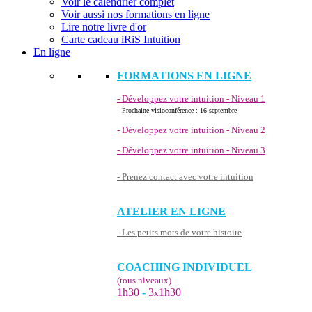
Voir le calendrier complet
Voir aussi nos formations en ligne
Lire notre livre d'or
Carte cadeau iRiS Intuition
En ligne
FORMATIONS EN LIGNE
- Développez votre intuition - Niveau 1
Prochaine visioconférence : 16 septembre
- Développez votre intuition - Niveau 2
- Développez votre intuition - Niveau 3
- Prenez contact avec votre intuition
ATELIER EN LIGNE
- Les petits mots de votre histoire
COACHING INDIVIDUEL
(tous niveaux)
1h30
-
3
1h30
x