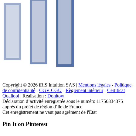
Copyright © 2026 iRiS Intuition SAS |
Mentions légales
-
Politique
de confidentialité
-
CGV-CGU
-
Règlement intérieur
-
Certificat
Qualiopi
| Réalisation :
Donitow
Déclaration d’activité enregistrée sous le numéro 11756834375
auprès du préfet de région d’Ile de France
Cet enregistrement ne vaut pas agrément de l'Etat
Pin It on Pinterest