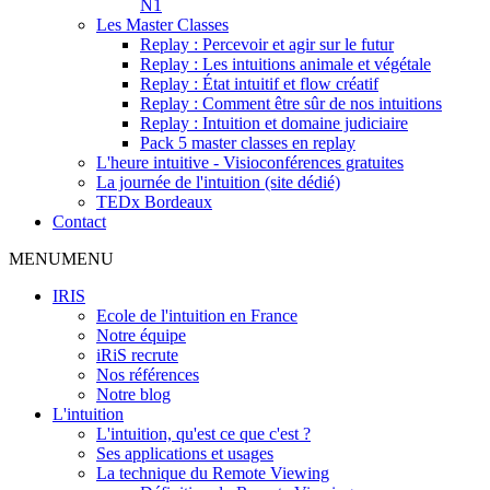
N1
Les Master Classes
Replay : Percevoir et agir sur le futur
Replay : Les intuitions animale et végétale
Replay : État intuitif et flow créatif
Replay : Comment être sûr de nos intuitions
Replay : Intuition et domaine judiciaire
Pack 5 master classes en replay
L'heure intuitive - Visioconférences gratuites
La journée de l'intuition (site dédié)
TEDx Bordeaux
Contact
MENU
MENU
IRIS
Ecole de l'intuition en France
Notre équipe
iRiS recrute
Nos références
Notre blog
L'intuition
L'intuition, qu'est ce que c'est ?
Ses applications et usages
La technique du Remote Viewing