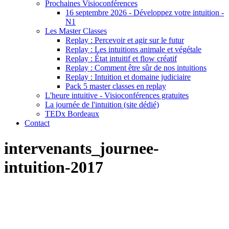
Prochaines Visioconférences
16 septembre 2026 - Développez votre intuition -
N1
Les Master Classes
Replay : Percevoir et agir sur le futur
Replay : Les intuitions animale et végétale
Replay : État intuitif et flow créatif
Replay : Comment être sûr de nos intuitions
Replay : Intuition et domaine judiciaire
Pack 5 master classes en replay
L'heure intuitive - Visioconférences gratuites
La journée de l'intuition (site dédié)
TEDx Bordeaux
Contact
intervenants_journee-
intuition-2017