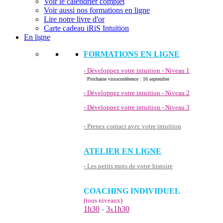
Voir le calendrier complet
Voir aussi nos formations en ligne
Lire notre livre d'or
Carte cadeau iRiS Intuition
En ligne
FORMATIONS EN LIGNE
- Développez votre intuition - Niveau 1
Prochaine visioconférence : 16 septembre
- Développez votre intuition - Niveau 2
- Développez votre intuition - Niveau 3
- Prenez contact avec votre intuition
ATELIER EN LIGNE
- Les petits mots de votre histoire
COACHING INDIVIDUEL
(tous niveaux)
1h30
-
3
1h30
x