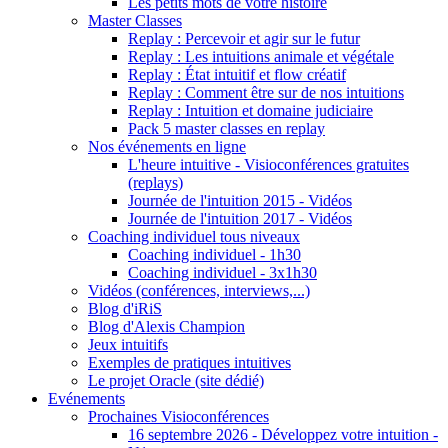
Les petits mots de votre histoire
Master Classes
Replay : Percevoir et agir sur le futur
Replay : Les intuitions animale et végétale
Replay : État intuitif et flow créatif
Replay : Comment être sur de nos intuitions
Replay : Intuition et domaine judiciaire
Pack 5 master classes en replay
Nos événements en ligne
L'heure intuitive - Visioconférences gratuites
(replays)
Journée de l'intuition 2015 - Vidéos
Journée de l'intuition 2017 - Vidéos
Coaching individuel tous niveaux
Coaching individuel - 1h30
Coaching individuel - 3x1h30
Vidéos (conférences, interviews,...)
Blog d'iRiS
Blog d'Alexis Champion
Jeux intuitifs
Exemples de pratiques intuitives
Le projet Oracle (site dédié)
Evénements
Prochaines Visioconférences
16 septembre 2026 - Développez votre intuition -