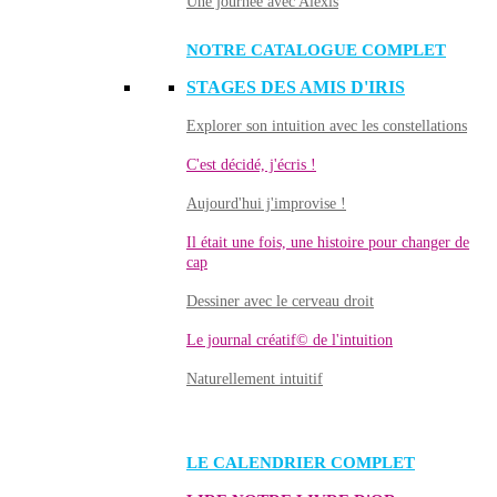
Une journée avec Alexis
NOTRE CATALOGUE COMPLET
STAGES DES AMIS D'IRIS
Explorer son intuition avec les constellations
C'est décidé, j'écris !
Aujourd'hui j'improvise !
Il était une fois, une histoire pour changer de
cap
Dessiner avec le cerveau droit
Le journal créatif© de l'intuition
Naturellement intuitif
LE CALENDRIER COMPLET