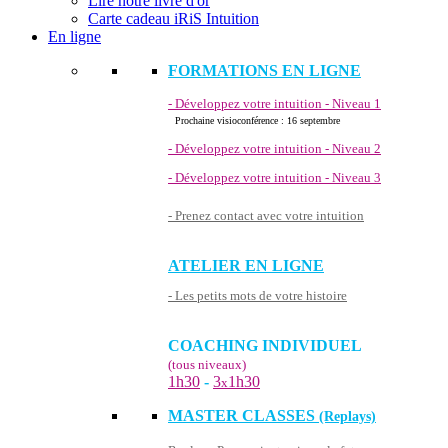
Lire notre livre d'or
Carte cadeau iRiS Intuition
En ligne
FORMATIONS EN LIGNE
- Développez votre intuition - Niveau 1
Prochaine visioconférence : 16 septembre
- Développez votre intuition - Niveau 2
- Développez votre intuition - Niveau 3
- Prenez contact avec votre intuition
ATELIER EN LIGNE
- Les petits mots de votre histoire
COACHING INDIVIDUEL
(tous niveaux)
1h30
-
3
1h30
x
MASTER CLASSES
(Replays)