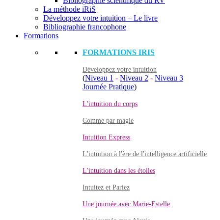
Bibliographie scientifique du RV
La méthode iRiS
Développez votre intuition – Le livre
Bibliographie francophone
Formations
FORMATIONS IRIS
Développez votre intuition
(
Niveau 1
-
Niveau 2
-
Niveau 3
Journée Pratique
)
L'intuition du corps
Comme par magie
Intuition Express
L'intuition à l'ère de l'intelligence artificielle
L'intuition dans les étoiles
Intuitez et Pariez
Une journée avec Marie-Estelle