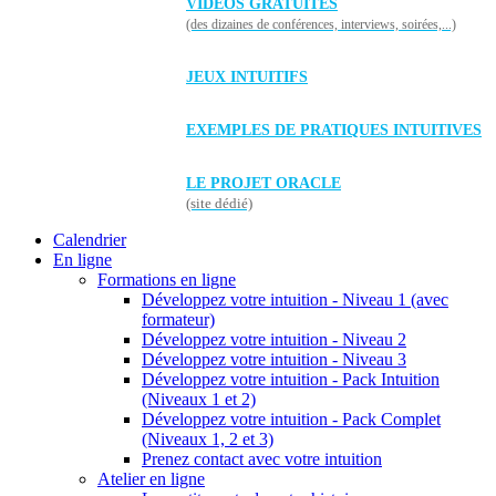
VIDÉOS GRATUITES
(des dizaines de conférences, interviews, soirées,...)
JEUX INTUITIFS
EXEMPLES DE PRATIQUES INTUITIVES
LE PROJET ORACLE
(site dédié)
Calendrier
En ligne
Formations en ligne
Développez votre intuition - Niveau 1 (avec
formateur)
Développez votre intuition - Niveau 2
Développez votre intuition - Niveau 3
Développez votre intuition - Pack Intuition
(Niveaux 1 et 2)
Développez votre intuition - Pack Complet
(Niveaux 1, 2 et 3)
Prenez contact avec votre intuition
Atelier en ligne