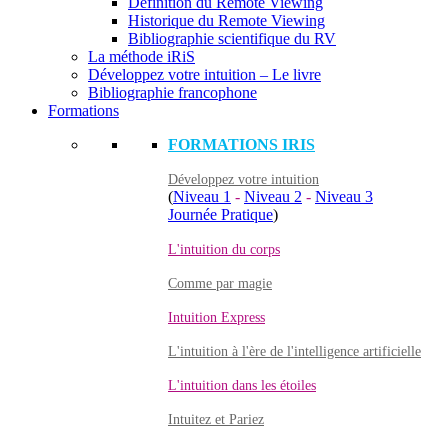
Définition du Remote Viewing
Historique du Remote Viewing
Bibliographie scientifique du RV
La méthode iRiS
Développez votre intuition – Le livre
Bibliographie francophone
Formations
FORMATIONS IRIS
Développez votre intuition
(
Niveau 1
-
Niveau 2
-
Niveau 3
Journée Pratique
)
L'intuition du corps
Comme par magie
Intuition Express
L'intuition à l'ère de l'intelligence artificielle
L'intuition dans les étoiles
Intuitez et Pariez