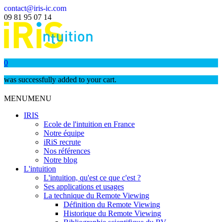
contact@iris-ic.com
09 81 95 07 14
0
was successfully added to your cart.
MENU
MENU
IRIS
Ecole de l'intuition en France
Notre équipe
iRiS recrute
Nos références
Notre blog
L'intuition
L'intuition, qu'est ce que c'est ?
Ses applications et usages
La technique du Remote Viewing
Définition du Remote Viewing
Historique du Remote Viewing