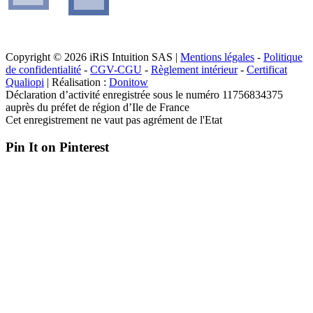
Copyright © 2026 iRiS Intuition SAS |
Mentions légales
-
Politique
de confidentialité
-
CGV-CGU
-
Règlement intérieur
-
Certificat
Qualiopi
| Réalisation :
Donitow
Déclaration d’activité enregistrée sous le numéro 11756834375
auprès du préfet de région d’Ile de France
Cet enregistrement ne vaut pas agrément de l'Etat
Pin It on Pinterest