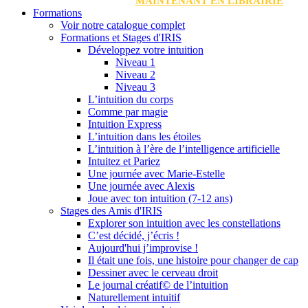
MAINTENANT EN LIBRAIRIE
Formations
Voir notre catalogue complet
Formations et Stages d'IRIS
Développez votre intuition
Niveau 1
Niveau 2
Niveau 3
L’intuition du corps
Comme par magie
Intuition Express
L’intuition dans les étoiles
L’intuition à l’ère de l’intelligence artificielle
Intuitez et Pariez
Une journée avec Marie-Estelle
Une journée avec Alexis
Joue avec ton intuition (7-12 ans)
Stages des Amis d'IRIS
Explorer son intuition avec les constellations
C’est décidé, j’écris !
Aujourd'hui j’improvise !
Il était une fois, une histoire pour changer de cap
Dessiner avec le cerveau droit
Le journal créatif© de l’intuition
Naturellement intuitif