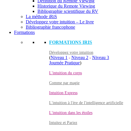
Définition du Remote Viewing
Historique du Remote Viewing
Bibliographie scientifique du RV
La méthode iRiS
Développez votre intuition – Le livre
Bibliographie francophone
Formations
FORMATIONS IRIS
Développez votre intuition
(
Niveau 1
-
Niveau 2
-
Niveau 3
Journée Pratique
)
L'intuition du corps
Comme par magie
Intuition Express
L'intuition à l'ère de l'intelligence artificielle
L'intuition dans les étoiles
Intuitez et Pariez