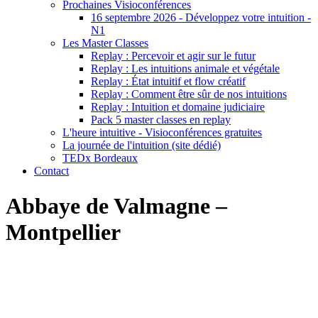
Prochaines Visioconférences
16 septembre 2026 - Développez votre intuition -
N1
Les Master Classes
Replay : Percevoir et agir sur le futur
Replay : Les intuitions animale et végétale
Replay : État intuitif et flow créatif
Replay : Comment être sûr de nos intuitions
Replay : Intuition et domaine judiciaire
Pack 5 master classes en replay
L'heure intuitive - Visioconférences gratuites
La journée de l'intuition (site dédié)
TEDx Bordeaux
Contact
Abbaye de Valmagne –
Montpellier