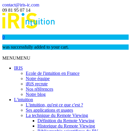
contact@iris-ic.com
09 81 95 07 14
0
was successfully added to your cart.
MENU
MENU
IRIS
Ecole de l'intuition en France
Notre équipe
iRiS recrute
Nos références
Notre blog
L'intuition
L'intuition, qu'est ce que c'est ?
Ses applications et usages
La technique du Remote Viewing
Définition du Remote Viewing
Historique du Remote Viewing