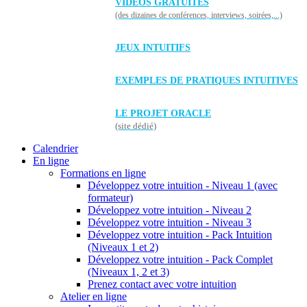
VIDÉOS GRATUITES
(des dizaines de conférences, interviews, soirées,...)
JEUX INTUITIFS
EXEMPLES DE PRATIQUES INTUITIVES
LE PROJET ORACLE
(site dédié)
Calendrier
En ligne
Formations en ligne
Développez votre intuition - Niveau 1 (avec
formateur)
Développez votre intuition - Niveau 2
Développez votre intuition - Niveau 3
Développez votre intuition - Pack Intuition
(Niveaux 1 et 2)
Développez votre intuition - Pack Complet
(Niveaux 1, 2 et 3)
Prenez contact avec votre intuition
Atelier en ligne