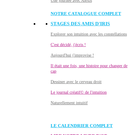
Une journée avec Alexis
NOTRE CATALOGUE COMPLET
STAGES DES AMIS D'IRIS
Explorer son intuition avec les constellations
C'est décidé, j'écris !
Aujourd'hui j'improvise !
Il était une fois, une histoire pour changer de
cap
Dessiner avec le cerveau droit
Le journal créatif© de l'intuition
Naturellement intuitif
LE CALENDRIER COMPLET