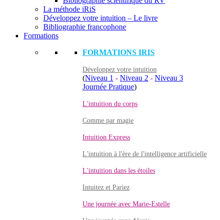
Bibliographie scientifique du RV
La méthode iRiS
Développez votre intuition – Le livre
Bibliographie francophone
Formations
FORMATIONS IRIS
Développez votre intuition
(
Niveau 1
-
Niveau 2
-
Niveau 3
Journée Pratique
)
L'intuition du corps
Comme par magie
Intuition Express
L'intuition à l'ère de l'intelligence artificielle
L'intuition dans les étoiles
Intuitez et Pariez
Une journée avec Marie-Estelle