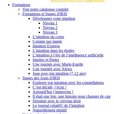
MAINTENANT EN LIBRAIRIE
Formations
Voir notre catalogue complet
Formations et Stages d'IRIS
Développez votre intuition
Niveau 1
Niveau 2
Niveau 3
L’intuition du corps
Comme par magie
Intuition Express
L’intuition dans les étoiles
L’intuition à l’ère de l’intelligence artificielle
Intuitez et Pariez
Une journée avec Marie-Estelle
Une journée avec Alexis
Joue avec ton intuition (7-12 ans)
Stages des Amis d'IRIS
Explorer son intuition avec les constellations
C’est décidé, j’écris !
Aujourd'hui j’improvise !
Il était une fois, une histoire pour changer de cap
Dessiner avec le cerveau droit
Le journal créatif© de l’intuition
Naturellement intuitif