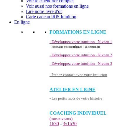
Voir le calendrier complet
Voir aussi nos formations en ligne
Lire notre livre d'or
Carte cadeau iRiS Intuition
En ligne
FORMATIONS EN LIGNE
- Développez votre intuition - Niveau 1
Prochaine visioconférence : 16 septembre
- Développez votre intuition - Niveau 2
- Développez votre intuition - Niveau 3
- Prenez contact avec votre intuition
ATELIER EN LIGNE
- Les petits mots de votre histoire
COACHING INDIVIDUEL
(tous niveaux)
1h30
-
3
1h30
x