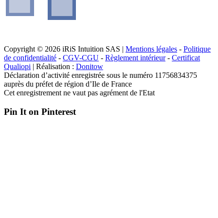
Copyright © 2026 iRiS Intuition SAS |
Mentions légales
-
Politique
de confidentialité
-
CGV-CGU
-
Règlement intérieur
-
Certificat
Qualiopi
| Réalisation :
Donitow
Déclaration d’activité enregistrée sous le numéro 11756834375
auprès du préfet de région d’Ile de France
Cet enregistrement ne vaut pas agrément de l'Etat
Pin It on Pinterest