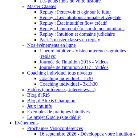
Les petits mots de votre histoire
Master Classes
Replay : Percevoir et agir sur le futur
Replay : Les intuitions animale et végétale
Replay : État intuitif et flow créatif
Replay : Comment être sur de nos intuitions
Replay : Intuition et domaine judiciaire
Pack 5 master classes en replay
Nos événements en ligne
L'heure intuitive - Visioconférences gratuites
(replays)
Journée de l'intuition 2015 - Vidéos
Journée de l'intuition 2017 - Vidéos
Coaching individuel tous niveaux
Coaching individuel - 1h30
Coaching individuel - 3x1h30
Vidéos (conférences, interviews,...)
Blog d'iRiS
Blog d'Alexis Champion
Jeux intuitifs
Exemples de pratiques intuitives
Le projet Oracle (site dédié)
Evénements
Prochaines Visioconférences
16 septembre 2026 - Développez votre intuition -