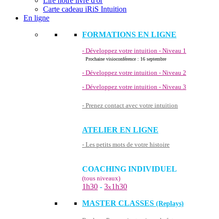
Lire notre livre d'or
Carte cadeau iRiS Intuition
En ligne
FORMATIONS EN LIGNE
- Développez votre intuition - Niveau 1
Prochaine visioconférence : 16 septembre
- Développez votre intuition - Niveau 2
- Développez votre intuition - Niveau 3
- Prenez contact avec votre intuition
ATELIER EN LIGNE
- Les petits mots de votre histoire
COACHING INDIVIDUEL
(tous niveaux)
1h30
-
3
1h30
x
MASTER CLASSES
(Replays)