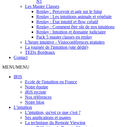
N1
Les Master Classes
Replay : Percevoir et agir sur le futur
Replay : Les intuitions animale et végétale
Replay : État intuitif et flow créatif
Replay : Comment être sûr de nos intuitions
Replay : Intuition et domaine judiciaire
Pack 5 master classes en replay
L'heure intuitive - Visioconférences gratuites
La journée de l'intuition (site dédié)
TEDx Bordeaux
Contact
MENU
MENU
IRIS
Ecole de l'intuition en France
Notre équipe
iRiS recrute
Nos références
Notre blog
L'intuition
L'intuition, qu'est ce que c'est ?
Ses applications et usages
La technique du Remote Viewing