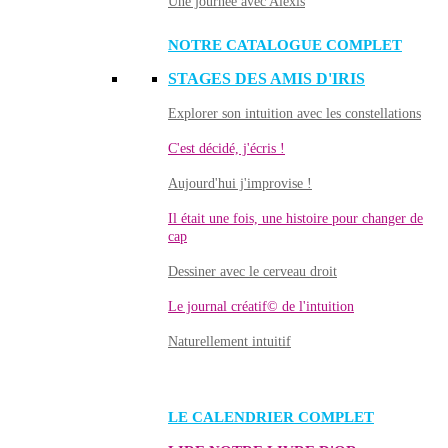
Une journée avec Alexis
NOTRE CATALOGUE COMPLET
STAGES DES AMIS D'IRIS
Explorer son intuition avec les constellations
C'est décidé, j'écris !
Aujourd'hui j'improvise !
Il était une fois, une histoire pour changer de
cap
Dessiner avec le cerveau droit
Le journal créatif© de l'intuition
Naturellement intuitif
LE CALENDRIER COMPLET