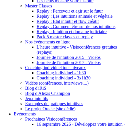
Les petits mots de votre histoire
Master Classes
Replay : Percevoir et agir sur le futur
Replay : Les intuitions animale et végétale
Replay : État intuitif et flow créatif
Replay : Comment être sur de nos intuitions
Replay : Intuition et domaine judiciaire
Pack 5 master classes en replay
Nos événements en ligne
L'heure intuitive - Visioconférences gratuites
(replays)
Journée de l'intuition 2015 - Vidéos
Journée de l'intuition 2017 - Vidéos
Coaching individuel tous niveaux
Coaching individuel - 1h30
Coaching individuel - 3x1h30
Vidéos (conférences, interviews,...)
Blog d'iRiS
Blog d'Alexis Champion
Jeux intuitifs
Exemples de pratiques intuitives
Le projet Oracle (site dédié)
Evénements
Prochaines Visioconférences
16 septembre 2026 - Développez votre intuition -