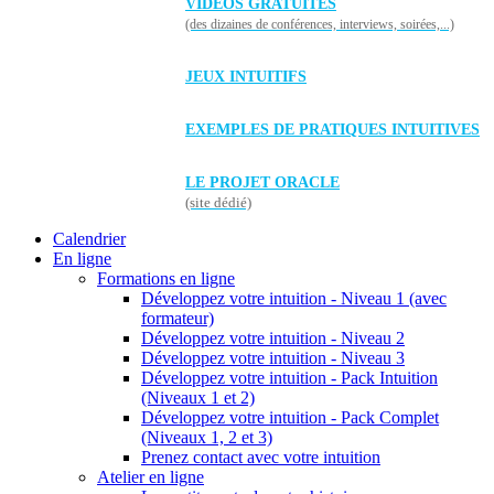
VIDÉOS GRATUITES
(des dizaines de conférences, interviews, soirées,...)
JEUX INTUITIFS
EXEMPLES DE PRATIQUES INTUITIVES
LE PROJET ORACLE
(site dédié)
Calendrier
En ligne
Formations en ligne
Développez votre intuition - Niveau 1 (avec
formateur)
Développez votre intuition - Niveau 2
Développez votre intuition - Niveau 3
Développez votre intuition - Pack Intuition
(Niveaux 1 et 2)
Développez votre intuition - Pack Complet
(Niveaux 1, 2 et 3)
Prenez contact avec votre intuition
Atelier en ligne