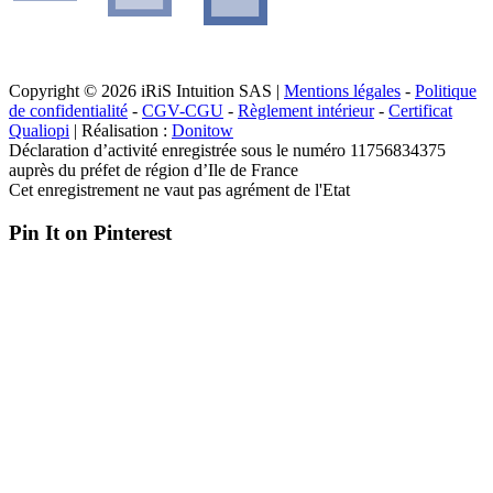
Copyright © 2026 iRiS Intuition SAS |
Mentions légales
-
Politique
de confidentialité
-
CGV-CGU
-
Règlement intérieur
-
Certificat
Qualiopi
| Réalisation :
Donitow
Déclaration d’activité enregistrée sous le numéro 11756834375
auprès du préfet de région d’Ile de France
Cet enregistrement ne vaut pas agrément de l'Etat
Pin It on Pinterest