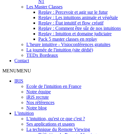
N1
Les Master Classes
Replay : Percevoir et agir sur le futur
Replay : Les intuitions animale et végétale
Replay : État intuitif et flow créatif
Replay : Comment être sûr de nos intuitions
Replay : Intuition et domaine judiciaire
Pack 5 master classes en replay
L'heure intuitive - Visioconférences gratuites
La journée de l'intuition (site dédié)
TEDx Bordeaux
Contact
MENU
MENU
IRIS
Ecole de l'intuition en France
Notre équipe
iRiS recrute
Nos références
Notre blog
L'intuition
L'intuition, qu'est ce que c'est ?
Ses applications et usages
La technique du Remote Viewing