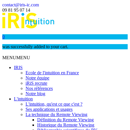
contact@iris-ic.com
09 81 95 07 14
0
was successfully added to your cart.
MENU
MENU
IRIS
Ecole de l'intuition en France
Notre équipe
iRiS recrute
Nos références
Notre blog
L'intuition
L'intuition, qu'est ce que c'est ?
Ses applications et usages
La technique du Remote Viewing
Définition du Remote Viewing
Historique du Remote Viewing