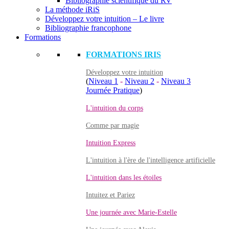
Bibliographie scientifique du RV
La méthode iRiS
Développez votre intuition – Le livre
Bibliographie francophone
Formations
FORMATIONS IRIS
Développez votre intuition
(
Niveau 1
-
Niveau 2
-
Niveau 3
Journée Pratique
)
L'intuition du corps
Comme par magie
Intuition Express
L'intuition à l'ère de l'intelligence artificielle
L'intuition dans les étoiles
Intuitez et Pariez
Une journée avec Marie-Estelle