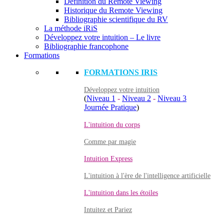
Définition du Remote Viewing
Historique du Remote Viewing
Bibliographie scientifique du RV
La méthode iRiS
Développez votre intuition – Le livre
Bibliographie francophone
Formations
FORMATIONS IRIS
Développez votre intuition
(
Niveau 1
-
Niveau 2
-
Niveau 3
Journée Pratique
)
L'intuition du corps
Comme par magie
Intuition Express
L'intuition à l'ère de l'intelligence artificielle
L'intuition dans les étoiles
Intuitez et Pariez