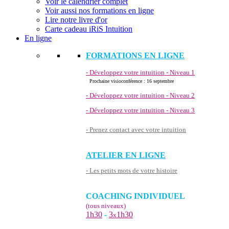
Voir le calendrier complet
Voir aussi nos formations en ligne
Lire notre livre d'or
Carte cadeau iRiS Intuition
En ligne
FORMATIONS EN LIGNE
- Développez votre intuition - Niveau 1
Prochaine visioconférence : 16 septembre
- Développez votre intuition - Niveau 2
- Développez votre intuition - Niveau 3
- Prenez contact avec votre intuition
ATELIER EN LIGNE
- Les petits mots de votre histoire
COACHING INDIVIDUEL
(tous niveaux)
1h30
-
3
1h30
x