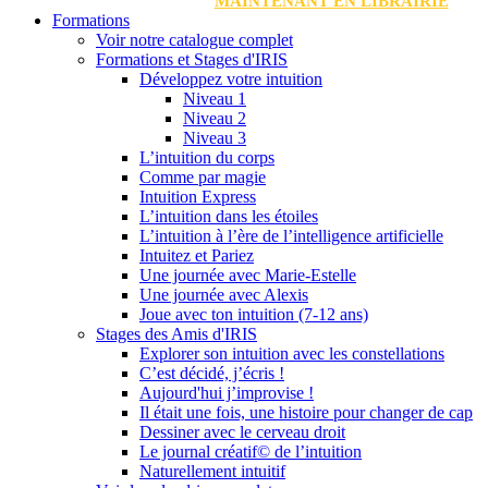
MAINTENANT EN LIBRAIRIE
Formations
Voir notre catalogue complet
Formations et Stages d'IRIS
Développez votre intuition
Niveau 1
Niveau 2
Niveau 3
L’intuition du corps
Comme par magie
Intuition Express
L’intuition dans les étoiles
L’intuition à l’ère de l’intelligence artificielle
Intuitez et Pariez
Une journée avec Marie-Estelle
Une journée avec Alexis
Joue avec ton intuition (7-12 ans)
Stages des Amis d'IRIS
Explorer son intuition avec les constellations
C’est décidé, j’écris !
Aujourd'hui j’improvise !
Il était une fois, une histoire pour changer de cap
Dessiner avec le cerveau droit
Le journal créatif© de l’intuition
Naturellement intuitif