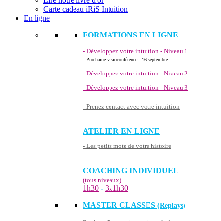
Lire notre livre d'or
Carte cadeau iRiS Intuition
En ligne
FORMATIONS EN LIGNE
- Développez votre intuition - Niveau 1
Prochaine visioconférence : 16 septembre
- Développez votre intuition - Niveau 2
- Développez votre intuition - Niveau 3
- Prenez contact avec votre intuition
ATELIER EN LIGNE
- Les petits mots de votre histoire
COACHING INDIVIDUEL
(tous niveaux)
1h30
-
3
1h30
x
MASTER CLASSES
(Replays)