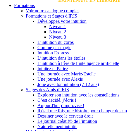
MAINTENANT EN LIBRAIRIE
Formations
Voir notre catalogue complet
Formations et Stages d'IRIS
Développez votre intuition
Niveau 1
Niveau 2
Niveau 3
L’intuition du corps
Comme par magie
Intuition Express
L’intuition dans les étoiles
L’intuition à l’ère de l’intelligence artificielle
Intuitez et Pariez
Une journée avec Marie-Estelle
Une journée avec Alexis
Joue avec ton intuition (7-12 ans)
Stages des Amis d'IRIS
Explorer son intuition avec les constellations
C’est décidé, j’écris !
Aujourd'hui j’improvise !
Il était une fois, une histoire pour changer de cap
Dessiner avec le cerveau droit
Le journal créatif© de l’intuition
Naturellement intuitif