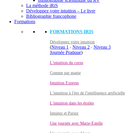
Bibliographie scientifique du RV
La méthode iRiS
Développez votre intuition – Le livre
Bibliographie francophone
Formations
FORMATIONS IRIS
Développez votre intuition
(
Niveau 1
-
Niveau 2
-
Niveau 3
Journée Pratique
)
L'intuition du corps
Comme par magie
Intuition Express
L'intuition à l'ère de l'intelligence artificielle
L'intuition dans les étoiles
Intuitez et Pariez
Une journée avec Marie-Estelle