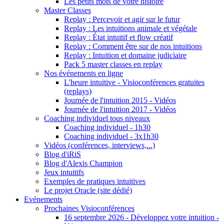
Les petits mots de votre histoire
Master Classes
Replay : Percevoir et agir sur le futur
Replay : Les intuitions animale et végétale
Replay : État intuitif et flow créatif
Replay : Comment être sur de nos intuitions
Replay : Intuition et domaine judiciaire
Pack 5 master classes en replay
Nos événements en ligne
L'heure intuitive - Visioconférences gratuites
(replays)
Journée de l'intuition 2015 - Vidéos
Journée de l'intuition 2017 - Vidéos
Coaching individuel tous niveaux
Coaching individuel - 1h30
Coaching individuel - 3x1h30
Vidéos (conférences, interviews,...)
Blog d'iRiS
Blog d'Alexis Champion
Jeux intuitifs
Exemples de pratiques intuitives
Le projet Oracle (site dédié)
Evénements
Prochaines Visioconférences
16 septembre 2026 - Développez votre intuition -