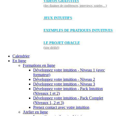
VIDÉOS GRATUITES
(des dizaines de conférences, interviews, soirées,...)
JEUX INTUITIFS
EXEMPLES DE PRATIQUES INTUITIVES
LE PROJET ORACLE
(site dédié)
Calendrier
En ligne
Formations en ligne
Développez votre intuition - Niveau 1 (avec
formateur)
Développez votre intuition - Niveau 2
Développez votre intuition - Niveau 3
Développez votre intuition - Pack Intuition
(Niveaux 1 et 2)
Développez votre intuition - Pack Complet
(Niveaux 1, 2 et 3)
Prenez contact avec votre intuition
Atelier en ligne