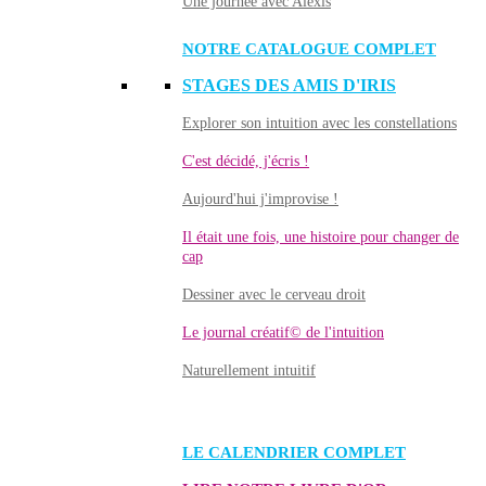
Une journée avec Alexis
NOTRE CATALOGUE COMPLET
STAGES DES AMIS D'IRIS
Explorer son intuition avec les constellations
C'est décidé, j'écris !
Aujourd'hui j'improvise !
Il était une fois, une histoire pour changer de
cap
Dessiner avec le cerveau droit
Le journal créatif© de l'intuition
Naturellement intuitif
LE CALENDRIER COMPLET