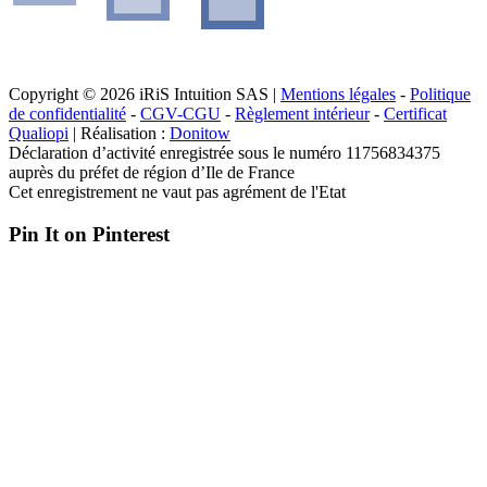
Copyright © 2026 iRiS Intuition SAS |
Mentions légales
-
Politique
de confidentialité
-
CGV-CGU
-
Règlement intérieur
-
Certificat
Qualiopi
| Réalisation :
Donitow
Déclaration d’activité enregistrée sous le numéro 11756834375
auprès du préfet de région d’Ile de France
Cet enregistrement ne vaut pas agrément de l'Etat
Pin It on Pinterest