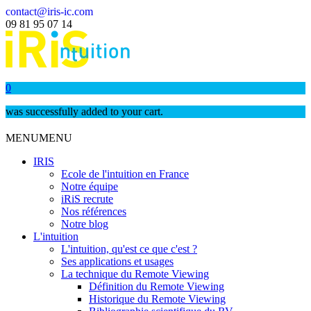
contact@iris-ic.com
09 81 95 07 14
0
was successfully added to your cart.
MENU
MENU
IRIS
Ecole de l'intuition en France
Notre équipe
iRiS recrute
Nos références
Notre blog
L'intuition
L'intuition, qu'est ce que c'est ?
Ses applications et usages
La technique du Remote Viewing
Définition du Remote Viewing
Historique du Remote Viewing