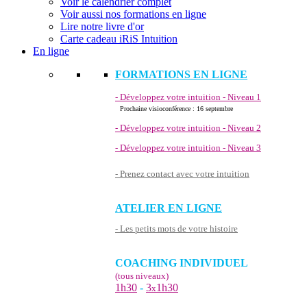
Voir le calendrier complet
Voir aussi nos formations en ligne
Lire notre livre d'or
Carte cadeau iRiS Intuition
En ligne
FORMATIONS EN LIGNE
- Développez votre intuition - Niveau 1
Prochaine visioconférence : 16 septembre
- Développez votre intuition - Niveau 2
- Développez votre intuition - Niveau 3
- Prenez contact avec votre intuition
ATELIER EN LIGNE
- Les petits mots de votre histoire
COACHING INDIVIDUEL
(tous niveaux)
1h30
-
3
1h30
x