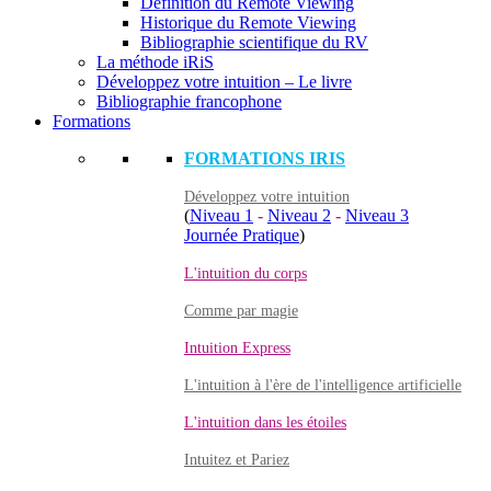
Définition du Remote Viewing
Historique du Remote Viewing
Bibliographie scientifique du RV
La méthode iRiS
Développez votre intuition – Le livre
Bibliographie francophone
Formations
FORMATIONS IRIS
Développez votre intuition
(
Niveau 1
-
Niveau 2
-
Niveau 3
Journée Pratique
)
L'intuition du corps
Comme par magie
Intuition Express
L'intuition à l'ère de l'intelligence artificielle
L'intuition dans les étoiles
Intuitez et Pariez