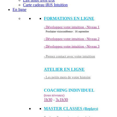
Lire notre livre d'or
Carte cadeau iRiS Intuition
En ligne
FORMATIONS EN LIGNE
- Développez votre intuition - Niveau 1
Prochaine visioconférence : 16 septembre
- Développez votre intuition - Niveau 2
- Développez votre intuition - Niveau 3
- Prenez contact avec votre intuition
ATELIER EN LIGNE
- Les petits mots de votre histoire
COACHING INDIVIDUEL
(tous niveaux)
1h30
-
3
1h30
x
MASTER CLASSES
(Replays)