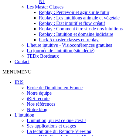
N1
Les Master Classes
Replay : Percevoir et agir sur le futur
Replay : Les intuitions animale et végétale
Replay : État intuitif et flow créatif
Replay : Comment être sûr de nos intuitions
Replay : Intuition et domaine judiciaire
Pack 5 master classes en replay
L'heure intuitive - Visioconférences gratuites
La journée de l'intuition (site dédié)
TEDx Bordeaux
Contact
MENU
MENU
IRIS
Ecole de l'intuition en France
Notre équipe
iRiS recrute
Nos références
Notre blog
L'intuition
L'intuition, qu'est ce que c'est ?
Ses applications et usages
La technique du Remote Viewing