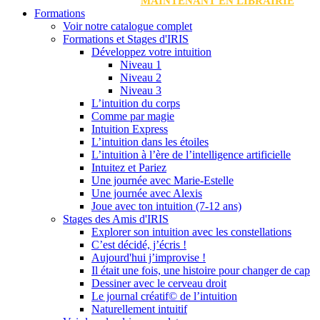
MAINTENANT EN LIBRAIRIE
Formations
Voir notre catalogue complet
Formations et Stages d'IRIS
Développez votre intuition
Niveau 1
Niveau 2
Niveau 3
L’intuition du corps
Comme par magie
Intuition Express
L’intuition dans les étoiles
L’intuition à l’ère de l’intelligence artificielle
Intuitez et Pariez
Une journée avec Marie-Estelle
Une journée avec Alexis
Joue avec ton intuition (7-12 ans)
Stages des Amis d'IRIS
Explorer son intuition avec les constellations
C’est décidé, j’écris !
Aujourd'hui j’improvise !
Il était une fois, une histoire pour changer de cap
Dessiner avec le cerveau droit
Le journal créatif© de l’intuition
Naturellement intuitif