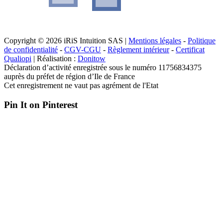
Copyright © 2026 iRiS Intuition SAS |
Mentions légales
-
Politique
de confidentialité
-
CGV-CGU
-
Règlement intérieur
-
Certificat
Qualiopi
| Réalisation :
Donitow
Déclaration d’activité enregistrée sous le numéro 11756834375
auprès du préfet de région d’Ile de France
Cet enregistrement ne vaut pas agrément de l'Etat
Pin It on Pinterest