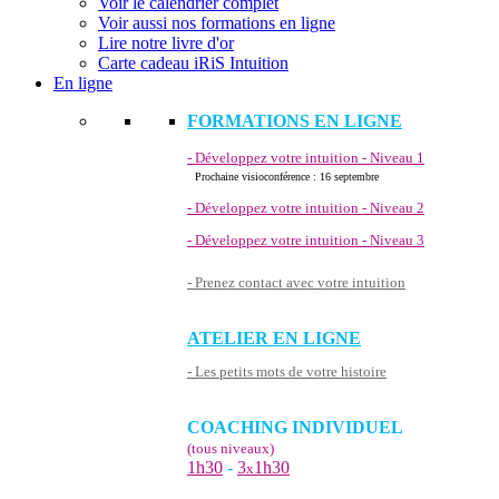
Voir le calendrier complet
Voir aussi nos formations en ligne
Lire notre livre d'or
Carte cadeau iRiS Intuition
En ligne
FORMATIONS EN LIGNE
- Développez votre intuition - Niveau 1
Prochaine visioconférence : 16 septembre
- Développez votre intuition - Niveau 2
- Développez votre intuition - Niveau 3
- Prenez contact avec votre intuition
ATELIER EN LIGNE
- Les petits mots de votre histoire
COACHING INDIVIDUEL
(tous niveaux)
1h30
-
3
1h30
x