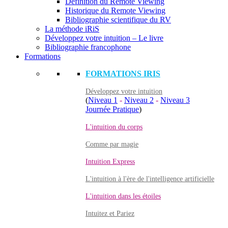
Définition du Remote Viewing
Historique du Remote Viewing
Bibliographie scientifique du RV
La méthode iRiS
Développez votre intuition – Le livre
Bibliographie francophone
Formations
FORMATIONS IRIS
Développez votre intuition
(
Niveau 1
-
Niveau 2
-
Niveau 3
Journée Pratique
)
L'intuition du corps
Comme par magie
Intuition Express
L'intuition à l'ère de l'intelligence artificielle
L'intuition dans les étoiles
Intuitez et Pariez