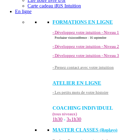
Lire notre livre d'or
Carte cadeau iRiS Intuition
En ligne
FORMATIONS EN LIGNE
- Développez votre intuition - Niveau 1
Prochaine visioconférence : 16 septembre
- Développez votre intuition - Niveau 2
- Développez votre intuition - Niveau 3
- Prenez contact avec votre intuition
ATELIER EN LIGNE
- Les petits mots de votre histoire
COACHING INDIVIDUEL
(tous niveaux)
1h30
-
3
1h30
x
MASTER CLASSES
(Replays)