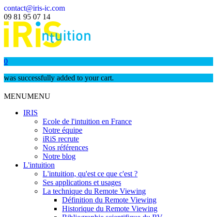
contact@iris-ic.com
09 81 95 07 14
0
was successfully added to your cart.
MENU
MENU
IRIS
Ecole de l'intuition en France
Notre équipe
iRiS recrute
Nos références
Notre blog
L'intuition
L'intuition, qu'est ce que c'est ?
Ses applications et usages
La technique du Remote Viewing
Définition du Remote Viewing
Historique du Remote Viewing