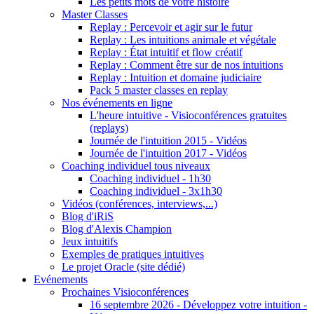
Les petits mots de votre histoire
Master Classes
Replay : Percevoir et agir sur le futur
Replay : Les intuitions animale et végétale
Replay : État intuitif et flow créatif
Replay : Comment être sur de nos intuitions
Replay : Intuition et domaine judiciaire
Pack 5 master classes en replay
Nos événements en ligne
L'heure intuitive - Visioconférences gratuites
(replays)
Journée de l'intuition 2015 - Vidéos
Journée de l'intuition 2017 - Vidéos
Coaching individuel tous niveaux
Coaching individuel - 1h30
Coaching individuel - 3x1h30
Vidéos (conférences, interviews,...)
Blog d'iRiS
Blog d'Alexis Champion
Jeux intuitifs
Exemples de pratiques intuitives
Le projet Oracle (site dédié)
Evénements
Prochaines Visioconférences
16 septembre 2026 - Développez votre intuition -