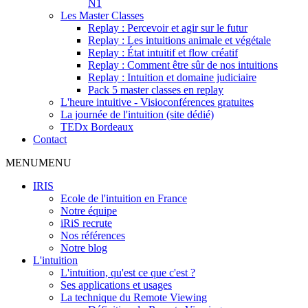
N1
Les Master Classes
Replay : Percevoir et agir sur le futur
Replay : Les intuitions animale et végétale
Replay : État intuitif et flow créatif
Replay : Comment être sûr de nos intuitions
Replay : Intuition et domaine judiciaire
Pack 5 master classes en replay
L'heure intuitive - Visioconférences gratuites
La journée de l'intuition (site dédié)
TEDx Bordeaux
Contact
MENU
MENU
IRIS
Ecole de l'intuition en France
Notre équipe
iRiS recrute
Nos références
Notre blog
L'intuition
L'intuition, qu'est ce que c'est ?
Ses applications et usages
La technique du Remote Viewing