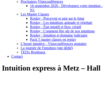
Prochaines Visioconférences
16 septembre 2026 - Développez votre intuition -
N1
Les Master Classes
Replay : Percevoir et agir sur le futur
Replay : Les intuitions animale et végétale
Replay : État intuitif et flow créatif
Replay : Comment être sûr de nos intuitions
Replay : Intuition et domaine judiciaire
Pack 5 master classes en replay
L'heure intuitive - Visioconférences gratuites
La journée de l'intuition (site dédié)
TEDx Bordeaux
Contact
Intuition express à Metz – Hall