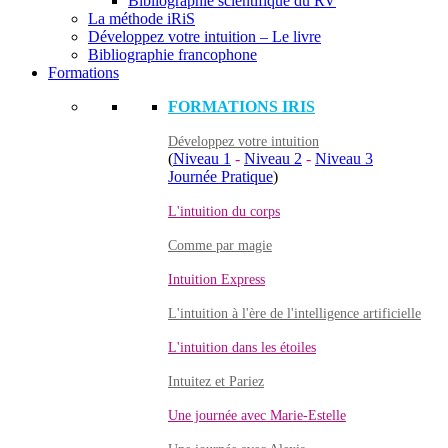
Bibliographie scientifique du RV
La méthode iRiS
Développez votre intuition – Le livre
Bibliographie francophone
Formations
FORMATIONS IRIS
Développez votre intuition
(
Niveau 1
-
Niveau 2
-
Niveau 3
Journée Pratique
)
L'intuition du corps
Comme par magie
Intuition Express
L'intuition à l'ère de l'intelligence artificielle
L'intuition dans les étoiles
Intuitez et Pariez
Une journée avec Marie-Estelle