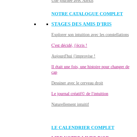
Une journée avec Alexis
NOTRE CATALOGUE COMPLET
STAGES DES AMIS D'IRIS
Explorer son intuition avec les constellations
C'est décidé, j'écris !
Aujourd'hui j'improvise !
Il était une fois, une histoire pour changer de
cap
Dessiner avec le cerveau droit
Le journal créatif© de l'intuition
Naturellement intuitif
LE CALENDRIER COMPLET