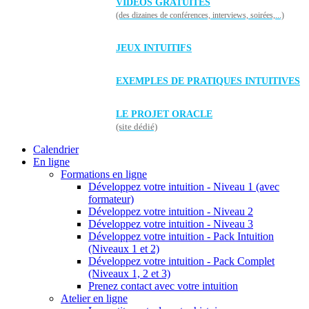
VIDÉOS GRATUITES
(des dizaines de conférences, interviews, soirées,...)
JEUX INTUITIFS
EXEMPLES DE PRATIQUES INTUITIVES
LE PROJET ORACLE
(site dédié)
Calendrier
En ligne
Formations en ligne
Développez votre intuition - Niveau 1 (avec
formateur)
Développez votre intuition - Niveau 2
Développez votre intuition - Niveau 3
Développez votre intuition - Pack Intuition
(Niveaux 1 et 2)
Développez votre intuition - Pack Complet
(Niveaux 1, 2 et 3)
Prenez contact avec votre intuition
Atelier en ligne