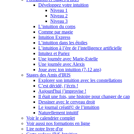
Développez votre intuition
Niveau 1
Niveau 2
Niveau 3
L’intuition du corps
Comme par magie
Intuition Express
L’intuition dans les étoiles
L’intuition à l’ère de l’intelligence artificielle
Intuitez et Pariez
Une journée avec Marie-Estelle
Une journée avec Alexis
Joue avec ton intuition (7-12 ans)
Stages des Amis d'IRIS
Explorer son intuition avec les constellations
C’est décidé, j’écris !
Aujourd'hui j’improvise !
Il était une fois, une histoire pour changer de cap
Dessiner avec le cerveau droit
Le journal créatif© de l’intuition
Naturellement intuitif
Voir le calendrier complet
Voir aussi nos formations en ligne
Lire notre livre d'or