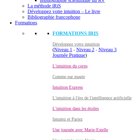
Bibliographie scientifique du RV
La méthode iRiS
Développez votre intuition – Le livre
Bibliographie francophone
Formations
FORMATIONS IRIS
Développez votre intuition
(
Niveau 1
-
Niveau 2
-
Niveau 3
Journée Pratique
)
L'intuition du corps
Comme par magie
Intuition Express
L'intuition à l'ère de l'intelligence artificielle
L'intuition dans les étoiles
Intuitez et Pariez
Une journée avec Marie-Estelle