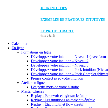
JEUX INTUITIFS
EXEMPLES DE PRATIQUES INTUITIVES
LE PROJET ORACLE
(site dédié)
Calendrier
En ligne
Formations en ligne
Développez votre intuition - Niveau 1 (avec forma
Développez votre intuition - Niveau 2
Développez votre intuition - Niveau 3
Développez votre intuition - Pack Intuition (Niveau
Développez votre intuition - Pack Complet (Niveau
Prenez contact avec votre intuition
Atelier en ligne
Les petits mots de votre histoire
Master Classes
Replay : Percevoir et agir sur le futur
Replay : Les intuitions animale et végétale
Replay : État intuitif et flow créatif