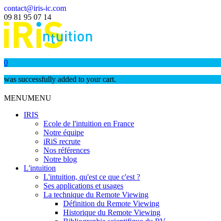
contact@iris-ic.com
09 81 95 07 14
0
was successfully added to your cart.
MENU
MENU
IRIS
Ecole de l'intuition en France
Notre équipe
iRiS recrute
Nos références
Notre blog
L'intuition
L'intuition, qu'est ce que c'est ?
Ses applications et usages
La technique du Remote Viewing
Définition du Remote Viewing
Historique du Remote Viewing