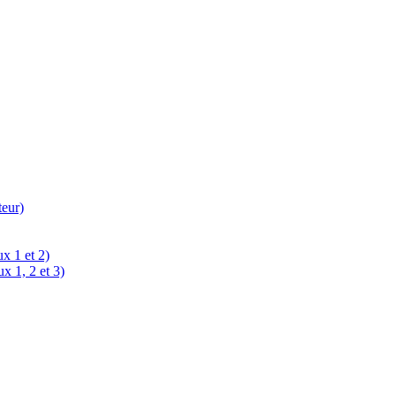
teur)
x 1 et 2)
x 1, 2 et 3)