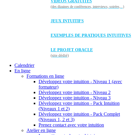
VIDÉOS GRATUITES
(des dizaines de conférences, interviews, soirées,...)
JEUX INTUITIFS
EXEMPLES DE PRATIQUES INTUITIVES
LE PROJET ORACLE
(site dédié)
Calendrier
En ligne
Formations en ligne
Développez votre intuition - Niveau 1 (avec
formateur)
Développez votre intuition - Niveau 2
Développez votre intuition - Niveau 3
Développez votre intuition - Pack Intuition
(Niveaux 1 et 2)
Développez votre intuition - Pack Complet
(Niveaux 1, 2 et 3)
Prenez contact avec votre intuition
Atelier en ligne