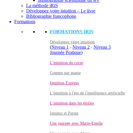
Bibliographie scientifique du RV
La méthode iRiS
Développez votre intuition – Le livre
Bibliographie francophone
Formations
FORMATIONS IRIS
Développez votre intuition
(
Niveau 1
-
Niveau 2
-
Niveau 3
Journée Pratique
)
L'intuition du corps
Comme par magie
Intuition Express
L'intuition à l'ère de l'intelligence artificielle
L'intuition dans les étoiles
Intuitez et Pariez
Une journée avec Marie-Estelle