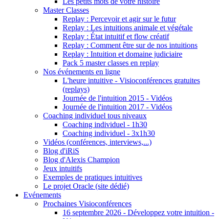
Les petits mots de votre histoire
Master Classes
Replay : Percevoir et agir sur le futur
Replay : Les intuitions animale et végétale
Replay : État intuitif et flow créatif
Replay : Comment être sur de nos intuitions
Replay : Intuition et domaine judiciaire
Pack 5 master classes en replay
Nos événements en ligne
L'heure intuitive - Visioconférences gratuites
(replays)
Journée de l'intuition 2015 - Vidéos
Journée de l'intuition 2017 - Vidéos
Coaching individuel tous niveaux
Coaching individuel - 1h30
Coaching individuel - 3x1h30
Vidéos (conférences, interviews,...)
Blog d'iRiS
Blog d'Alexis Champion
Jeux intuitifs
Exemples de pratiques intuitives
Le projet Oracle (site dédié)
Evénements
Prochaines Visioconférences
16 septembre 2026 - Développez votre intuition -