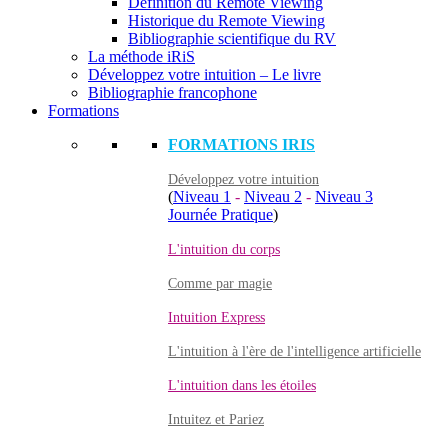
Définition du Remote Viewing
Historique du Remote Viewing
Bibliographie scientifique du RV
La méthode iRiS
Développez votre intuition – Le livre
Bibliographie francophone
Formations
FORMATIONS IRIS
Développez votre intuition
(
Niveau 1
-
Niveau 2
-
Niveau 3
Journée Pratique
)
L'intuition du corps
Comme par magie
Intuition Express
L'intuition à l'ère de l'intelligence artificielle
L'intuition dans les étoiles
Intuitez et Pariez