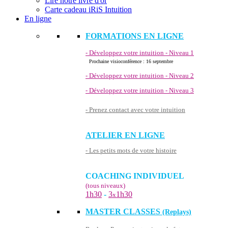
Lire notre livre d'or
Carte cadeau iRiS Intuition
En ligne
FORMATIONS EN LIGNE
- Développez votre intuition - Niveau 1
Prochaine visioconférence : 16 septembre
- Développez votre intuition - Niveau 2
- Développez votre intuition - Niveau 3
- Prenez contact avec votre intuition
ATELIER EN LIGNE
- Les petits mots de votre histoire
COACHING INDIVIDUEL
(tous niveaux)
1h30
-
3
1h30
x
MASTER CLASSES
(Replays)