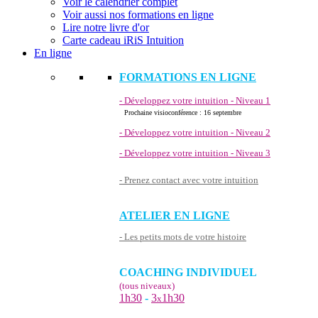
Voir le calendrier complet
Voir aussi nos formations en ligne
Lire notre livre d'or
Carte cadeau iRiS Intuition
En ligne
FORMATIONS EN LIGNE
- Développez votre intuition - Niveau 1
Prochaine visioconférence : 16 septembre
- Développez votre intuition - Niveau 2
- Développez votre intuition - Niveau 3
- Prenez contact avec votre intuition
ATELIER EN LIGNE
- Les petits mots de votre histoire
COACHING INDIVIDUEL
(tous niveaux)
1h30
-
3
1h30
x