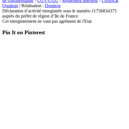
de confidentialité
-
CGV-CGU
-
Règlement intérieur
-
Certificat
Qualiopi
| Réalisation :
Donitow
Déclaration d’activité enregistrée sous le numéro 11756834375
auprès du préfet de région d’Ile de France
Cet enregistrement ne vaut pas agrément de l'Etat
Pin It on Pinterest