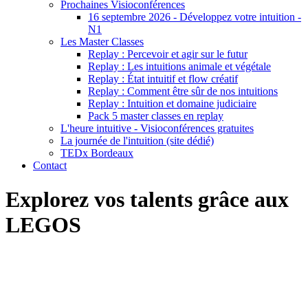
Prochaines Visioconférences
16 septembre 2026 - Développez votre intuition -
N1
Les Master Classes
Replay : Percevoir et agir sur le futur
Replay : Les intuitions animale et végétale
Replay : État intuitif et flow créatif
Replay : Comment être sûr de nos intuitions
Replay : Intuition et domaine judiciaire
Pack 5 master classes en replay
L'heure intuitive - Visioconférences gratuites
La journée de l'intuition (site dédié)
TEDx Bordeaux
Contact
Explorez vos talents grâce aux
LEGOS