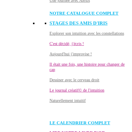
Une journée avec Alexis
NOTRE CATALOGUE COMPLET
STAGES DES AMIS D'IRIS
Explorer son intuition avec les constellations
C'est décidé, j'écris !
Aujourd'hui j'improvise !
Il était une fois, une histoire pour changer de
cap
Dessiner avec le cerveau droit
Le journal créatif© de l'intuition
Naturellement intuitif
LE CALENDRIER COMPLET