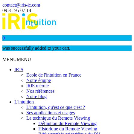
contact@iris-ic.com
09 81 95 07 14
0
was successfully added to your cart.
MENU
MENU
IRIS
Ecole de l'intuition en France
Notre équipe
iRiS recrute
Nos références
Notre blog
L'intuition
L'intuition, qu'est ce que c'est ?
Ses applications et usages
La technique du Remote Viewing
Définition du Remote Viewing
Historique du Remote Viewing