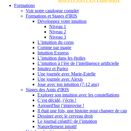
MAINTENANT EN LIBRAIRIE
Formations
Voir notre catalogue complet
Formations et Stages d'IRIS
Développez votre intuition
Niveau 1
Niveau 2
Niveau 3
L’intuition du corps
Comme par magie
Intuition Express
L’intuition dans les étoiles
L’intuition à l’ère de l’intelligence artificielle
Intuitez et Pariez
Une journée avec Marie-Estelle
Une journée avec Alexis
Joue avec ton intuition (7-12 ans)
Stages des Amis d'IRIS
Explorer son intuition avec les constellations
C’est décidé, j’écris !
Aujourd'hui j’improvise !
Il était une fois, une histoire pour changer de cap
Dessiner avec le cerveau droit
Le journal créatif© de l’intuition
Naturellement intuitif