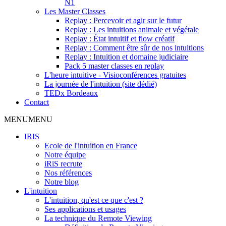
N1
Les Master Classes
Replay : Percevoir et agir sur le futur
Replay : Les intuitions animale et végétale
Replay : État intuitif et flow créatif
Replay : Comment être sûr de nos intuitions
Replay : Intuition et domaine judiciaire
Pack 5 master classes en replay
L'heure intuitive - Visioconférences gratuites
La journée de l'intuition (site dédié)
TEDx Bordeaux
Contact
MENU
MENU
IRIS
Ecole de l'intuition en France
Notre équipe
iRiS recrute
Nos références
Notre blog
L'intuition
L'intuition, qu'est ce que c'est ?
Ses applications et usages
La technique du Remote Viewing