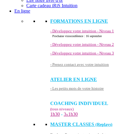
Lire notre livre d'or
Carte cadeau iRiS Intuition
En ligne
FORMATIONS EN LIGNE
- Développez votre intuition - Niveau 1
Prochaine visioconférence : 16 septembre
- Développez votre intuition - Niveau 2
- Développez votre intuition - Niveau 3
- Prenez contact avec votre intuition
ATELIER EN LIGNE
- Les petits mots de votre histoire
COACHING INDIVIDUEL
(tous niveaux)
1h30
-
3
1h30
x
MASTER CLASSES
(Replays)