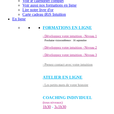
Voir le calendrier complet
Voir aussi nos formations en ligne
Lire notre livre d'or
Carte cadeau iRiS Intuition
En ligne
FORMATIONS EN LIGNE
- Développez votre intuition - Niveau 1
Prochaine visioconférence : 16 septembre
- Développez votre intuition - Niveau 2
- Développez votre intuition - Niveau 3
- Prenez contact avec votre intuition
ATELIER EN LIGNE
- Les petits mots de votre histoire
COACHING INDIVIDUEL
(tous niveaux)
1h30
-
3
1h30
x