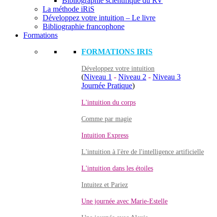
Bibliographie scientifique du RV
La méthode iRiS
Développez votre intuition – Le livre
Bibliographie francophone
Formations
FORMATIONS IRIS
Développez votre intuition
(
Niveau 1
-
Niveau 2
-
Niveau 3
Journée Pratique
)
L'intuition du corps
Comme par magie
Intuition Express
L'intuition à l'ère de l'intelligence artificielle
L'intuition dans les étoiles
Intuitez et Pariez
Une journée avec Marie-Estelle