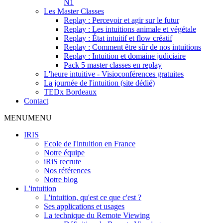
N1
Les Master Classes
Replay : Percevoir et agir sur le futur
Replay : Les intuitions animale et végétale
Replay : État intuitif et flow créatif
Replay : Comment être sûr de nos intuitions
Replay : Intuition et domaine judiciaire
Pack 5 master classes en replay
L'heure intuitive - Visioconférences gratuites
La journée de l'intuition (site dédié)
TEDx Bordeaux
Contact
MENU
MENU
IRIS
Ecole de l'intuition en France
Notre équipe
iRiS recrute
Nos références
Notre blog
L'intuition
L'intuition, qu'est ce que c'est ?
Ses applications et usages
La technique du Remote Viewing