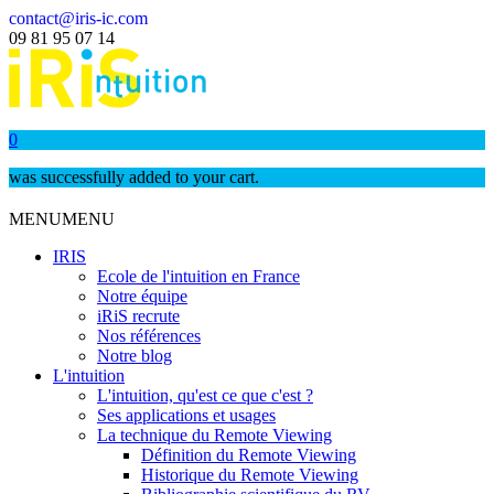
contact@iris-ic.com
09 81 95 07 14
0
was successfully added to your cart.
MENU
MENU
IRIS
Ecole de l'intuition en France
Notre équipe
iRiS recrute
Nos références
Notre blog
L'intuition
L'intuition, qu'est ce que c'est ?
Ses applications et usages
La technique du Remote Viewing
Définition du Remote Viewing
Historique du Remote Viewing