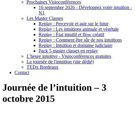
Prochaines Visioconférences
16 septembre 2026 - Développez votre intuition -
N1
Les Master Classes
Replay : Percevoir et agir sur le futur
Replay : Les intuitions animale et végétale
Replay : État intuitif et flow créatif
Replay : Comment être sûr de nos intuitions
Replay : Intuition et domaine judiciaire
Pack 5 master classes en replay
L'heure intuitive - Visioconférences gratuites
La journée de l'intuition (site dédié)
TEDx Bordeaux
Contact
Journée de l’intuition – 3
octobre 2015