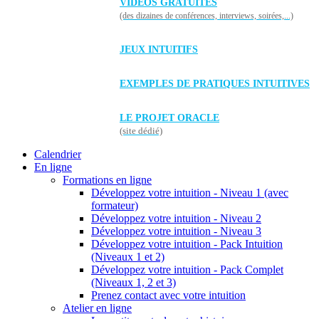
VIDÉOS GRATUITES
(des dizaines de conférences, interviews, soirées,...)
JEUX INTUITIFS
EXEMPLES DE PRATIQUES INTUITIVES
LE PROJET ORACLE
(site dédié)
Calendrier
En ligne
Formations en ligne
Développez votre intuition - Niveau 1 (avec
formateur)
Développez votre intuition - Niveau 2
Développez votre intuition - Niveau 3
Développez votre intuition - Pack Intuition
(Niveaux 1 et 2)
Développez votre intuition - Pack Complet
(Niveaux 1, 2 et 3)
Prenez contact avec votre intuition
Atelier en ligne