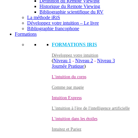
Définition du Remote Viewing
Historique du Remote Viewing
Bibliographie scientifique du RV
La méthode iRiS
Développez votre intuition – Le livre
Bibliographie francophone
Formations
FORMATIONS IRIS
Développez votre intuition
(
Niveau 1
-
Niveau 2
-
Niveau 3
Journée Pratique
)
L'intuition du corps
Comme par magie
Intuition Express
L'intuition à l'ère de l'intelligence artificielle
L'intuition dans les étoiles
Intuitez et Pariez