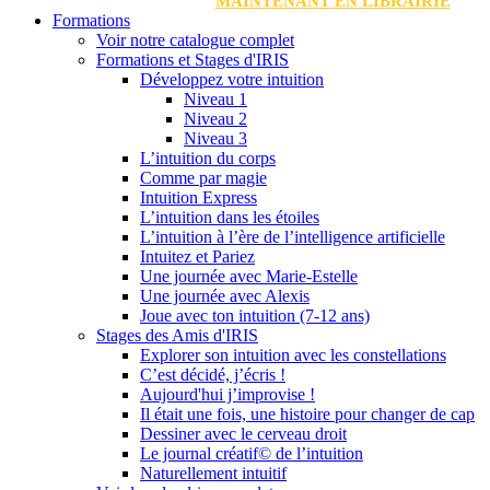
MAINTENANT EN LIBRAIRIE
Formations
Voir notre catalogue complet
Formations et Stages d'IRIS
Développez votre intuition
Niveau 1
Niveau 2
Niveau 3
L’intuition du corps
Comme par magie
Intuition Express
L’intuition dans les étoiles
L’intuition à l’ère de l’intelligence artificielle
Intuitez et Pariez
Une journée avec Marie-Estelle
Une journée avec Alexis
Joue avec ton intuition (7-12 ans)
Stages des Amis d'IRIS
Explorer son intuition avec les constellations
C’est décidé, j’écris !
Aujourd'hui j’improvise !
Il était une fois, une histoire pour changer de cap
Dessiner avec le cerveau droit
Le journal créatif© de l’intuition
Naturellement intuitif