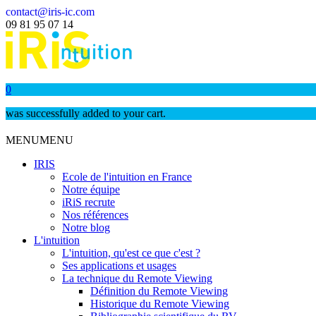
contact@iris-ic.com
09 81 95 07 14
0
was successfully added to your cart.
MENU
MENU
IRIS
Ecole de l'intuition en France
Notre équipe
iRiS recrute
Nos références
Notre blog
L'intuition
L'intuition, qu'est ce que c'est ?
Ses applications et usages
La technique du Remote Viewing
Définition du Remote Viewing
Historique du Remote Viewing