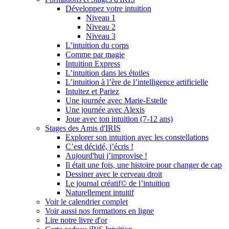
Développez votre intuition
Niveau 1
Niveau 2
Niveau 3
L’intuition du corps
Comme par magie
Intuition Express
L’intuition dans les étoiles
L’intuition à l’ère de l’intelligence artificielle
Intuitez et Pariez
Une journée avec Marie-Estelle
Une journée avec Alexis
Joue avec ton intuition (7-12 ans)
Stages des Amis d'IRIS
Explorer son intuition avec les constellations
C’est décidé, j’écris !
Aujourd'hui j’improvise !
Il était une fois, une histoire pour changer de cap
Dessiner avec le cerveau droit
Le journal créatif© de l’intuition
Naturellement intuitif
Voir le calendrier complet
Voir aussi nos formations en ligne
Lire notre livre d'or