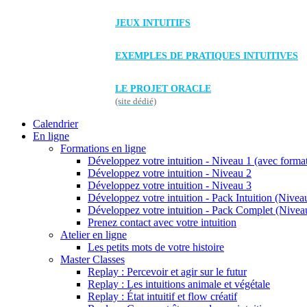
JEUX INTUITIFS
EXEMPLES DE PRATIQUES INTUITIVES
LE PROJET ORACLE
(site dédié)
Calendrier
En ligne
Formations en ligne
Développez votre intuition - Niveau 1 (avec forma
Développez votre intuition - Niveau 2
Développez votre intuition - Niveau 3
Développez votre intuition - Pack Intuition (Niveau
Développez votre intuition - Pack Complet (Niveau
Prenez contact avec votre intuition
Atelier en ligne
Les petits mots de votre histoire
Master Classes
Replay : Percevoir et agir sur le futur
Replay : Les intuitions animale et végétale
Replay : État intuitif et flow créatif