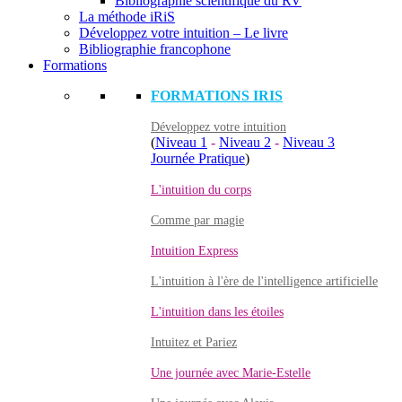
Bibliographie scientifique du RV
La méthode iRiS
Développez votre intuition – Le livre
Bibliographie francophone
Formations
FORMATIONS IRIS
Développez votre intuition
(
Niveau 1
-
Niveau 2
-
Niveau 3
Journée Pratique
)
L'intuition du corps
Comme par magie
Intuition Express
L'intuition à l'ère de l'intelligence artificielle
L'intuition dans les étoiles
Intuitez et Pariez
Une journée avec Marie-Estelle