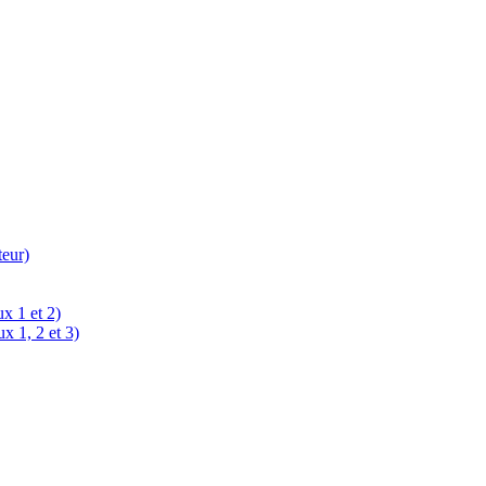
teur)
x 1 et 2)
x 1, 2 et 3)