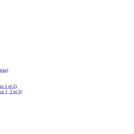
teur)
x 1 et 2)
x 1, 2 et 3)