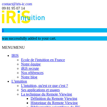
contact@iris-ic.com
09 81 95 07 14
0
was successfully added to your cart.
MENU
MENU
IRIS
Ecole de l'intuition en France
Notre équipe
iRiS recrute
Nos références
Notre blog
L'intuition
L'intuition, qu'est ce que c'est ?
Ses applications et usages
La technique du Remote Viewing
Définition du Remote Viewing
Historique du Remote Viewing