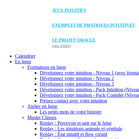
JEUX INTUITIFS
EXEMPLES DE PRATIQUES INTUITIVES
LE PROJET ORACLE
(site dédié)
Calendrier
En ligne
Formations en ligne
Développez votre intuition - Niveau 1 (avec forma
Développez votre intuition - Niveau 2
Développez votre intuition - Niveau 3
Développez votre intuition - Pack Intuition (Niveau
Développez votre intuition - Pack Complet (Niveau
Prenez contact avec votre intuition
Atelier en ligne
Les petits mots de votre histoire
Master Classes
Replay : Percevoir et agir sur le futur
Replay : Les intuitions animale et végétale
Replay : État intuitif et flow créatif