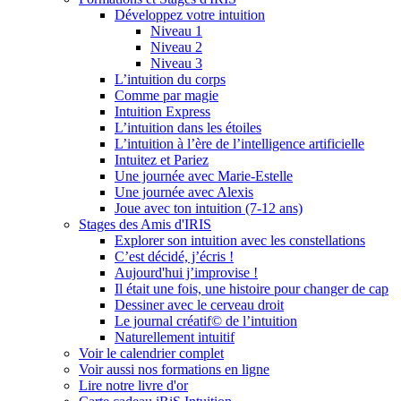
Développez votre intuition
Niveau 1
Niveau 2
Niveau 3
L’intuition du corps
Comme par magie
Intuition Express
L’intuition dans les étoiles
L’intuition à l’ère de l’intelligence artificielle
Intuitez et Pariez
Une journée avec Marie-Estelle
Une journée avec Alexis
Joue avec ton intuition (7-12 ans)
Stages des Amis d'IRIS
Explorer son intuition avec les constellations
C’est décidé, j’écris !
Aujourd'hui j’improvise !
Il était une fois, une histoire pour changer de cap
Dessiner avec le cerveau droit
Le journal créatif© de l’intuition
Naturellement intuitif
Voir le calendrier complet
Voir aussi nos formations en ligne
Lire notre livre d'or