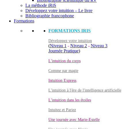
Bibliographie scientifique du RV
La méthode iRiS
Développez votre intuition – Le livre
Bibliographie francophone
Formations
FORMATIONS IRIS
Développez votre intuition
(
Niveau 1
-
Niveau 2
-
Niveau 3
Journée Pratique
)
L'intuition du corps
Comme par magie
Intuition Express
L'intuition à l'ère de l'intelligence artificielle
L'intuition dans les étoiles
Intuitez et Pariez
Une journée avec Marie-Estelle