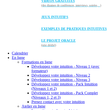
VIDÉOS GRATUITES
(des dizaines de conférences, interviews, soirées,...)
JEUX INTUITIFS
EXEMPLES DE PRATIQUES INTUITIVES
LE PROJET ORACLE
(site dédié)
Calendrier
En ligne
Formations en ligne
Développez votre intuition - Niveau 1 (avec
formateur)
Développez votre intuition - Niveau 2
Développez votre intuition - Niveau 3
Développez votre intuition - Pack Intuition
(Niveaux 1 et 2)
Développez votre intuition - Pack Complet
(Niveaux 1, 2 et 3)
Prenez contact avec votre intuition
Atelier en ligne