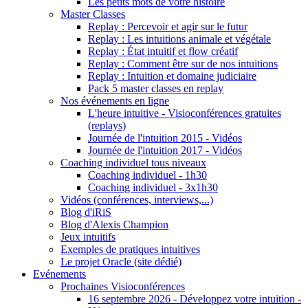
Les petits mots de votre histoire
Master Classes
Replay : Percevoir et agir sur le futur
Replay : Les intuitions animale et végétale
Replay : État intuitif et flow créatif
Replay : Comment être sur de nos intuitions
Replay : Intuition et domaine judiciaire
Pack 5 master classes en replay
Nos événements en ligne
L'heure intuitive - Visioconférences gratuites
(replays)
Journée de l'intuition 2015 - Vidéos
Journée de l'intuition 2017 - Vidéos
Coaching individuel tous niveaux
Coaching individuel - 1h30
Coaching individuel - 3x1h30
Vidéos (conférences, interviews,...)
Blog d'iRiS
Blog d'Alexis Champion
Jeux intuitifs
Exemples de pratiques intuitives
Le projet Oracle (site dédié)
Evénements
Prochaines Visioconférences
16 septembre 2026 - Développez votre intuition -