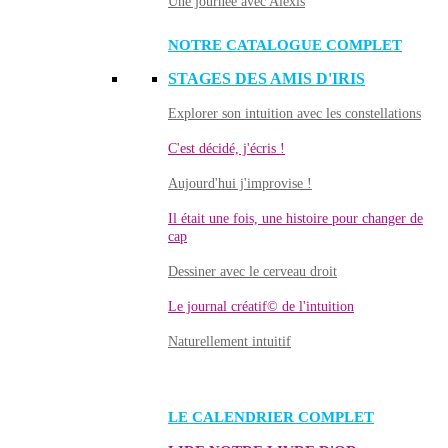
Une journée avec Alexis
NOTRE CATALOGUE COMPLET
STAGES DES AMIS D'IRIS
Explorer son intuition avec les constellations
C'est décidé, j'écris !
Aujourd'hui j'improvise !
Il était une fois, une histoire pour changer de
cap
Dessiner avec le cerveau droit
Le journal créatif© de l'intuition
Naturellement intuitif
LE CALENDRIER COMPLET