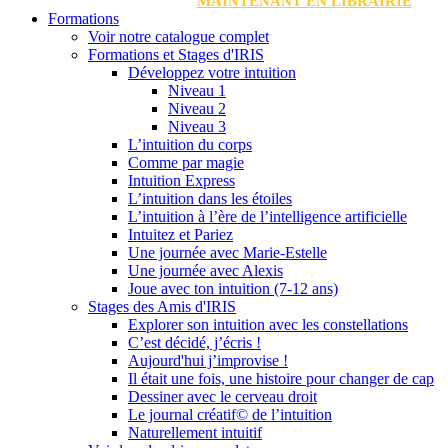
MAINTENANT EN LIBRAIRIE
Formations
Voir notre catalogue complet
Formations et Stages d'IRIS
Développez votre intuition
Niveau 1
Niveau 2
Niveau 3
L’intuition du corps
Comme par magie
Intuition Express
L’intuition dans les étoiles
L’intuition à l’ère de l’intelligence artificielle
Intuitez et Pariez
Une journée avec Marie-Estelle
Une journée avec Alexis
Joue avec ton intuition (7-12 ans)
Stages des Amis d'IRIS
Explorer son intuition avec les constellations
C’est décidé, j’écris !
Aujourd'hui j’improvise !
Il était une fois, une histoire pour changer de cap
Dessiner avec le cerveau droit
Le journal créatif© de l’intuition
Naturellement intuitif