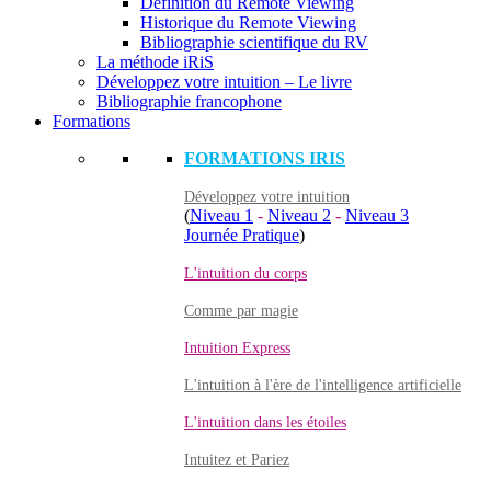
Définition du Remote Viewing
Historique du Remote Viewing
Bibliographie scientifique du RV
La méthode iRiS
Développez votre intuition – Le livre
Bibliographie francophone
Formations
FORMATIONS IRIS
Développez votre intuition
(
Niveau 1
-
Niveau 2
-
Niveau 3
Journée Pratique
)
L'intuition du corps
Comme par magie
Intuition Express
L'intuition à l'ère de l'intelligence artificielle
L'intuition dans les étoiles
Intuitez et Pariez