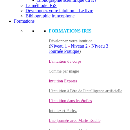
Bibliographie scientifique du RV
La méthode iRiS
Développez votre intuition – Le livre
Bibliographie francophone
Formations
FORMATIONS IRIS
Développez votre intuition
(
Niveau 1
-
Niveau 2
-
Niveau 3
Journée Pratique
)
L'intuition du corps
Comme par magie
Intuition Express
L'intuition à l'ère de l'intelligence artificielle
L'intuition dans les étoiles
Intuitez et Pariez
Une journée avec Marie-Estelle