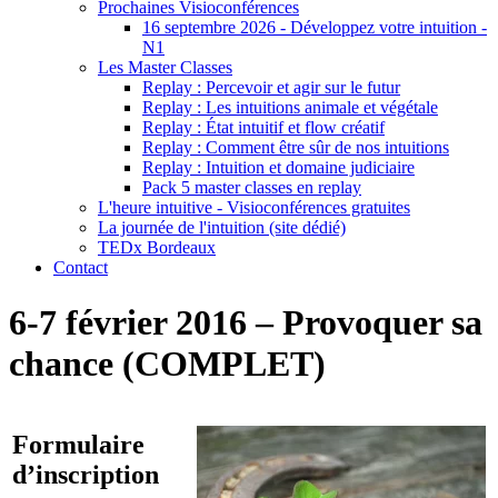
Prochaines Visioconférences
16 septembre 2026 - Développez votre intuition -
N1
Les Master Classes
Replay : Percevoir et agir sur le futur
Replay : Les intuitions animale et végétale
Replay : État intuitif et flow créatif
Replay : Comment être sûr de nos intuitions
Replay : Intuition et domaine judiciaire
Pack 5 master classes en replay
L'heure intuitive - Visioconférences gratuites
La journée de l'intuition (site dédié)
TEDx Bordeaux
Contact
6-7 février 2016 – Provoquer sa
chance (COMPLET)
Formulaire
d’inscription