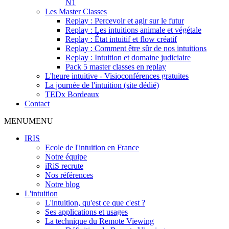
N1
Les Master Classes
Replay : Percevoir et agir sur le futur
Replay : Les intuitions animale et végétale
Replay : État intuitif et flow créatif
Replay : Comment être sûr de nos intuitions
Replay : Intuition et domaine judiciaire
Pack 5 master classes en replay
L'heure intuitive - Visioconférences gratuites
La journée de l'intuition (site dédié)
TEDx Bordeaux
Contact
MENU
MENU
IRIS
Ecole de l'intuition en France
Notre équipe
iRiS recrute
Nos références
Notre blog
L'intuition
L'intuition, qu'est ce que c'est ?
Ses applications et usages
La technique du Remote Viewing