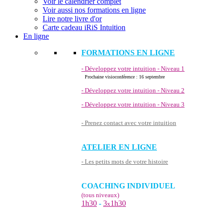
Voir le calendrier complet
Voir aussi nos formations en ligne
Lire notre livre d'or
Carte cadeau iRiS Intuition
En ligne
FORMATIONS EN LIGNE
- Développez votre intuition - Niveau 1
Prochaine visioconférence : 16 septembre
- Développez votre intuition - Niveau 2
- Développez votre intuition - Niveau 3
- Prenez contact avec votre intuition
ATELIER EN LIGNE
- Les petits mots de votre histoire
COACHING INDIVIDUEL
(tous niveaux)
1h30
-
3
1h30
x