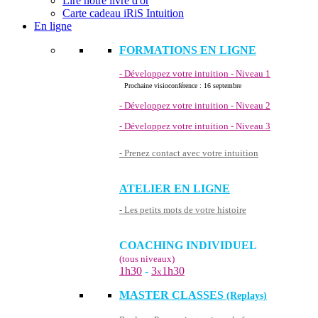
Lire notre livre d'or
Carte cadeau iRiS Intuition
En ligne
FORMATIONS EN LIGNE
- Développez votre intuition - Niveau 1
Prochaine visioconférence : 16 septembre
- Développez votre intuition - Niveau 2
- Développez votre intuition - Niveau 3
- Prenez contact avec votre intuition
ATELIER EN LIGNE
- Les petits mots de votre histoire
COACHING INDIVIDUEL
(tous niveaux)
1h30
-
3
1h30
x
MASTER CLASSES
(Replays)