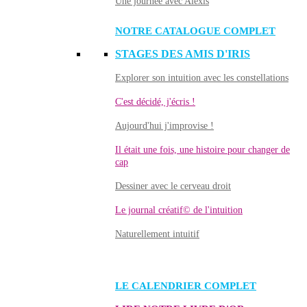
Une journée avec Alexis
NOTRE CATALOGUE COMPLET
STAGES DES AMIS D'IRIS
Explorer son intuition avec les constellations
C'est décidé, j'écris !
Aujourd'hui j'improvise !
Il était une fois, une histoire pour changer de
cap
Dessiner avec le cerveau droit
Le journal créatif© de l'intuition
Naturellement intuitif
LE CALENDRIER COMPLET