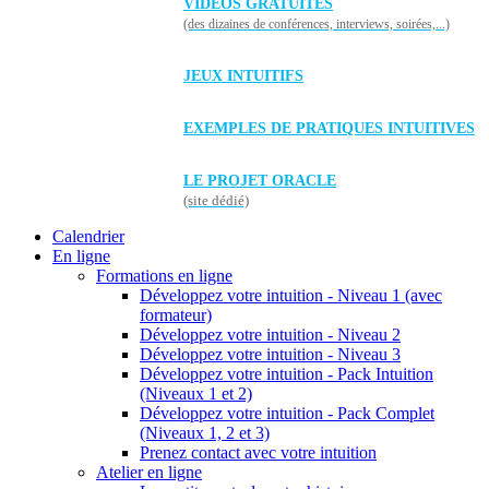
VIDÉOS GRATUITES
(des dizaines de conférences, interviews, soirées,...)
JEUX INTUITIFS
EXEMPLES DE PRATIQUES INTUITIVES
LE PROJET ORACLE
(site dédié)
Calendrier
En ligne
Formations en ligne
Développez votre intuition - Niveau 1 (avec
formateur)
Développez votre intuition - Niveau 2
Développez votre intuition - Niveau 3
Développez votre intuition - Pack Intuition
(Niveaux 1 et 2)
Développez votre intuition - Pack Complet
(Niveaux 1, 2 et 3)
Prenez contact avec votre intuition
Atelier en ligne