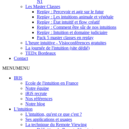
N1
Les Master Classes
Replay : Percevoir et agir sur le futur
Replay : Les intuitions animale et végétale
Replay : État intuitif et flow créatif
Replay : Comment être sûr de nos intuitions
Replay : Intuition et domaine judiciaire
Pack 5 master classes en replay
L'heure intuitive - Visioconférences gratuites
La journée de l'intuition (site dédié)
TEDx Bordeaux
Contact
MENU
MENU
IRIS
Ecole de l'intuition en France
Notre équipe
iRiS recrute
Nos références
Notre blog
L'intuition
L'intuition, qu'est ce que c'est ?
Ses applications et usages
La technique du Remote Viewing