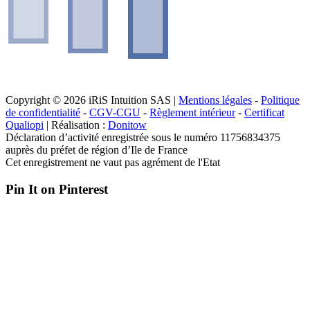
Copyright © 2026 iRiS Intuition SAS |
Mentions légales
-
Politique
de confidentialité
-
CGV-CGU
-
Règlement intérieur
-
Certificat
Qualiopi
| Réalisation :
Donitow
Déclaration d’activité enregistrée sous le numéro 11756834375
auprès du préfet de région d’Ile de France
Cet enregistrement ne vaut pas agrément de l'Etat
Pin It on Pinterest