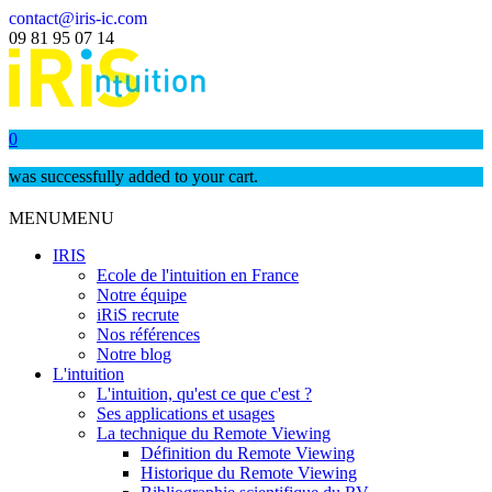
contact@iris-ic.com
09 81 95 07 14
0
was successfully added to your cart.
MENU
MENU
IRIS
Ecole de l'intuition en France
Notre équipe
iRiS recrute
Nos références
Notre blog
L'intuition
L'intuition, qu'est ce que c'est ?
Ses applications et usages
La technique du Remote Viewing
Définition du Remote Viewing
Historique du Remote Viewing