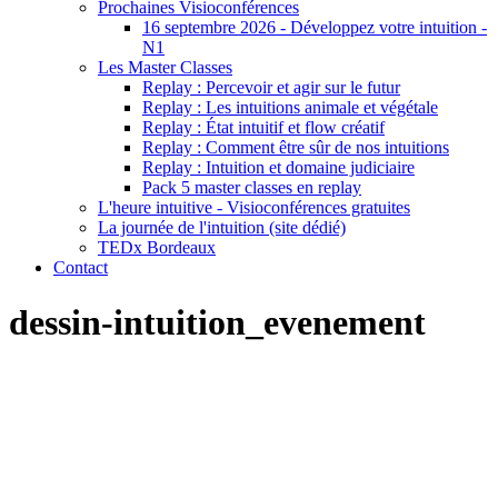
Prochaines Visioconférences
16 septembre 2026 - Développez votre intuition -
N1
Les Master Classes
Replay : Percevoir et agir sur le futur
Replay : Les intuitions animale et végétale
Replay : État intuitif et flow créatif
Replay : Comment être sûr de nos intuitions
Replay : Intuition et domaine judiciaire
Pack 5 master classes en replay
L'heure intuitive - Visioconférences gratuites
La journée de l'intuition (site dédié)
TEDx Bordeaux
Contact
dessin-intuition_evenement