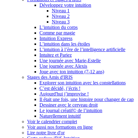
Développez votre intuition
Niveau 1
Niveau 2
Niveau 3
L’intuition du corps
Comme par magie
Intuition Express
L’intuition dans les étoiles
L’intuition à l’ère de l’intelligence artificielle
Intuitez et Pariez
Une journée avec Marie-Estelle
Une journée avec Alexis
Joue avec ton intuition (7-12 ans)
Stages des Amis d'IRIS
Explorer son intuition avec les constellations
C’est décidé, j’écris !
Aujourd'hui j’improvise !
Il était une fois, une histoire pour changer de cap
Dessiner avec le cerveau droit
Le journal créatif© de l’intuition
Naturellement intuitif
Voir le calendrier complet
Voir aussi nos formations en ligne
Lire notre livre d'or