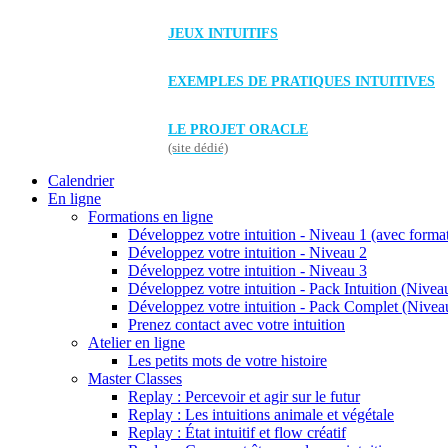
JEUX INTUITIFS
EXEMPLES DE PRATIQUES INTUITIVES
LE PROJET ORACLE
(site dédié)
Calendrier
En ligne
Formations en ligne
Développez votre intuition - Niveau 1 (avec forma
Développez votre intuition - Niveau 2
Développez votre intuition - Niveau 3
Développez votre intuition - Pack Intuition (Niveau
Développez votre intuition - Pack Complet (Niveau
Prenez contact avec votre intuition
Atelier en ligne
Les petits mots de votre histoire
Master Classes
Replay : Percevoir et agir sur le futur
Replay : Les intuitions animale et végétale
Replay : État intuitif et flow créatif