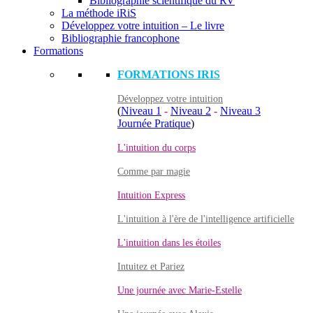
Bibliographie scientifique du RV
La méthode iRiS
Développez votre intuition – Le livre
Bibliographie francophone
Formations
FORMATIONS IRIS
Développez votre intuition
(
Niveau 1
-
Niveau 2
-
Niveau 3
Journée Pratique
)
L'intuition du corps
Comme par magie
Intuition Express
L'intuition à l'ère de l'intelligence artificielle
L'intuition dans les étoiles
Intuitez et Pariez
Une journée avec Marie-Estelle