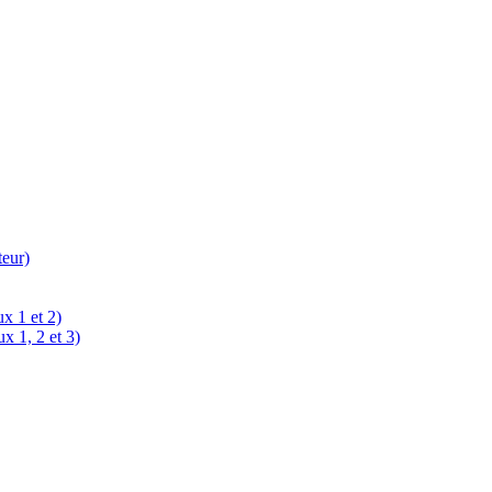
teur)
x 1 et 2)
x 1, 2 et 3)