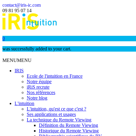
contact@iris-ic.com
09 81 95 07 14
0
was successfully added to your cart.
MENU
MENU
IRIS
Ecole de l'intuition en France
Notre équipe
iRiS recrute
Nos références
Notre blog
L'intuition
L'intuition, qu'est ce que c'est ?
Ses applications et usages
La technique du Remote Viewing
Définition du Remote Viewing
Historique du Remote Viewing