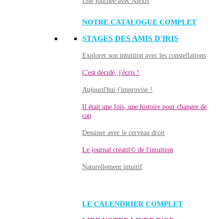
Une journée avec Alexis
NOTRE CATALOGUE COMPLET
STAGES DES AMIS D'IRIS
Explorer son intuition avec les constellations
C'est décidé, j'écris !
Aujourd'hui j'improvise !
Il était une fois, une histoire pour changer de
cap
Dessiner avec le cerveau droit
Le journal créatif© de l'intuition
Naturellement intuitif
LE CALENDRIER COMPLET