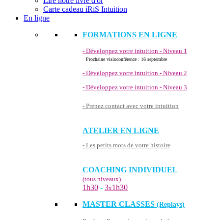
Lire notre livre d'or
Carte cadeau iRiS Intuition
En ligne
FORMATIONS EN LIGNE
- Développez votre intuition - Niveau 1
Prochaine visioconférence : 16 septembre
- Développez votre intuition - Niveau 2
- Développez votre intuition - Niveau 3
- Prenez contact avec votre intuition
ATELIER EN LIGNE
- Les petits mots de votre histoire
COACHING INDIVIDUEL
(tous niveaux)
1h30
-
3
1h30
x
MASTER CLASSES
(Replays)