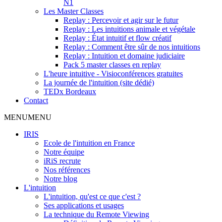
N1
Les Master Classes
Replay : Percevoir et agir sur le futur
Replay : Les intuitions animale et végétale
Replay : État intuitif et flow créatif
Replay : Comment être sûr de nos intuitions
Replay : Intuition et domaine judiciaire
Pack 5 master classes en replay
L'heure intuitive - Visioconférences gratuites
La journée de l'intuition (site dédié)
TEDx Bordeaux
Contact
MENU
MENU
IRIS
Ecole de l'intuition en France
Notre équipe
iRiS recrute
Nos références
Notre blog
L'intuition
L'intuition, qu'est ce que c'est ?
Ses applications et usages
La technique du Remote Viewing