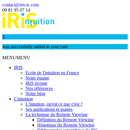
contact@iris-ic.com
09 81 95 07 14
0
was successfully added to your cart.
MENU
MENU
IRIS
Ecole de l'intuition en France
Notre équipe
iRiS recrute
Nos références
Notre blog
L'intuition
L'intuition, qu'est ce que c'est ?
Ses applications et usages
La technique du Remote Viewing
Définition du Remote Viewing
Historique du Remote Viewing