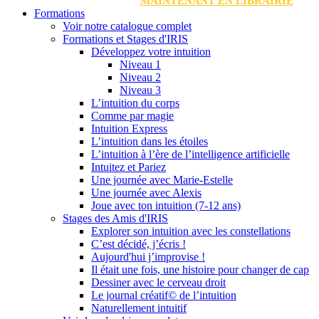
MAINTENANT EN LIBRAIRIE
Formations
Voir notre catalogue complet
Formations et Stages d'IRIS
Développez votre intuition
Niveau 1
Niveau 2
Niveau 3
L’intuition du corps
Comme par magie
Intuition Express
L’intuition dans les étoiles
L’intuition à l’ère de l’intelligence artificielle
Intuitez et Pariez
Une journée avec Marie-Estelle
Une journée avec Alexis
Joue avec ton intuition (7-12 ans)
Stages des Amis d'IRIS
Explorer son intuition avec les constellations
C’est décidé, j’écris !
Aujourd'hui j’improvise !
Il était une fois, une histoire pour changer de cap
Dessiner avec le cerveau droit
Le journal créatif© de l’intuition
Naturellement intuitif