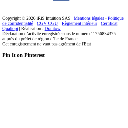
Copyright © 2026 iRiS Intuition SAS |
Mentions légales
-
Politique
de confidentialité
-
CGV-CGU
-
Règlement intérieur
-
Certificat
Qualiopi
| Réalisation :
Donitow
Déclaration d’activité enregistrée sous le numéro 11756834375
auprès du préfet de région d’Ile de France
Cet enregistrement ne vaut pas agrément de l'Etat
Pin It on Pinterest