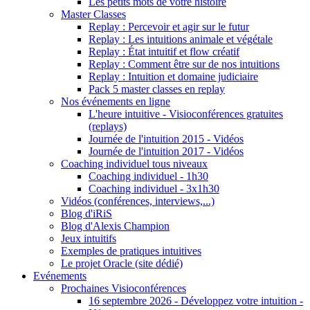
Les petits mots de votre histoire
Master Classes
Replay : Percevoir et agir sur le futur
Replay : Les intuitions animale et végétale
Replay : État intuitif et flow créatif
Replay : Comment être sur de nos intuitions
Replay : Intuition et domaine judiciaire
Pack 5 master classes en replay
Nos événements en ligne
L'heure intuitive - Visioconférences gratuites
(replays)
Journée de l'intuition 2015 - Vidéos
Journée de l'intuition 2017 - Vidéos
Coaching individuel tous niveaux
Coaching individuel - 1h30
Coaching individuel - 3x1h30
Vidéos (conférences, interviews,...)
Blog d'iRiS
Blog d'Alexis Champion
Jeux intuitifs
Exemples de pratiques intuitives
Le projet Oracle (site dédié)
Evénements
Prochaines Visioconférences
16 septembre 2026 - Développez votre intuition -