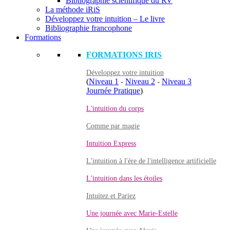
Bibliographie scientifique du RV
La méthode iRiS
Développez votre intuition – Le livre
Bibliographie francophone
Formations
FORMATIONS IRIS
Développez votre intuition
(
Niveau 1
-
Niveau 2
-
Niveau 3
Journée Pratique
)
L'intuition du corps
Comme par magie
Intuition Express
L'intuition à l'ère de l'intelligence artificielle
L'intuition dans les étoiles
Intuitez et Pariez
Une journée avec Marie-Estelle