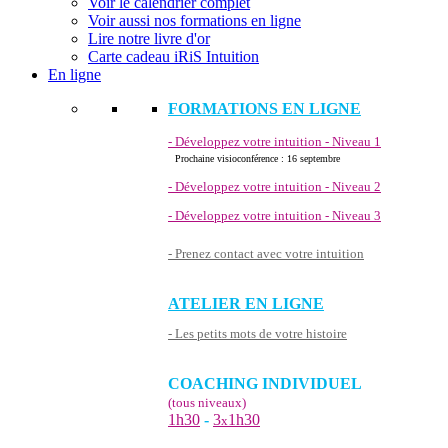
Voir le calendrier complet
Voir aussi nos formations en ligne
Lire notre livre d'or
Carte cadeau iRiS Intuition
En ligne
FORMATIONS EN LIGNE
- Développez votre intuition - Niveau 1
Prochaine visioconférence : 16 septembre
- Développez votre intuition - Niveau 2
- Développez votre intuition - Niveau 3
- Prenez contact avec votre intuition
ATELIER EN LIGNE
- Les petits mots de votre histoire
COACHING INDIVIDUEL
(tous niveaux)
1h30
-
3
1h30
x