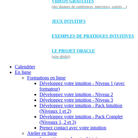
VIDÉOS GRATUITES
(des dizaines de conférences, interviews, soirées,...)
JEUX INTUITIFS
EXEMPLES DE PRATIQUES INTUITIVES
LE PROJET ORACLE
(site dédié)
Calendrier
En ligne
Formations en ligne
Développez votre intuition - Niveau 1 (avec
formateur)
Développez votre intuition - Niveau 2
Développez votre intuition - Niveau 3
Développez votre intuition - Pack Intuition
(Niveaux 1 et 2)
Développez votre intuition - Pack Complet
(Niveaux 1, 2 et 3)
Prenez contact avec votre intuition
Atelier en ligne