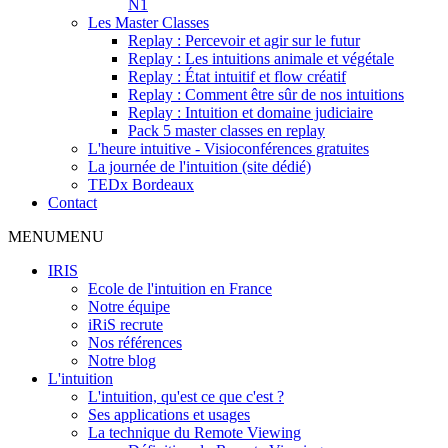
N1
Les Master Classes
Replay : Percevoir et agir sur le futur
Replay : Les intuitions animale et végétale
Replay : État intuitif et flow créatif
Replay : Comment être sûr de nos intuitions
Replay : Intuition et domaine judiciaire
Pack 5 master classes en replay
L'heure intuitive - Visioconférences gratuites
La journée de l'intuition (site dédié)
TEDx Bordeaux
Contact
MENU
MENU
IRIS
Ecole de l'intuition en France
Notre équipe
iRiS recrute
Nos références
Notre blog
L'intuition
L'intuition, qu'est ce que c'est ?
Ses applications et usages
La technique du Remote Viewing