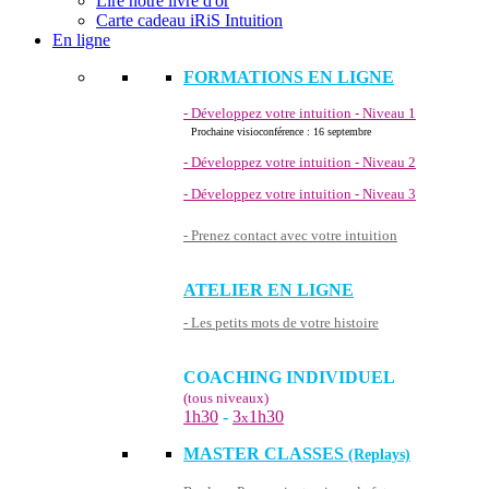
Lire notre livre d'or
Carte cadeau iRiS Intuition
En ligne
FORMATIONS EN LIGNE
- Développez votre intuition - Niveau 1
Prochaine visioconférence : 16 septembre
- Développez votre intuition - Niveau 2
- Développez votre intuition - Niveau 3
- Prenez contact avec votre intuition
ATELIER EN LIGNE
- Les petits mots de votre histoire
COACHING INDIVIDUEL
(tous niveaux)
1h30
-
3
1h30
x
MASTER CLASSES
(Replays)