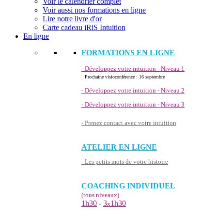
Voir le calendrier complet
Voir aussi nos formations en ligne
Lire notre livre d'or
Carte cadeau iRiS Intuition
En ligne
FORMATIONS EN LIGNE
- Développez votre intuition - Niveau 1
Prochaine visioconférence : 16 septembre
- Développez votre intuition - Niveau 2
- Développez votre intuition - Niveau 3
- Prenez contact avec votre intuition
ATELIER EN LIGNE
- Les petits mots de votre histoire
COACHING INDIVIDUEL
(tous niveaux)
1h30
-
3
1h30
x