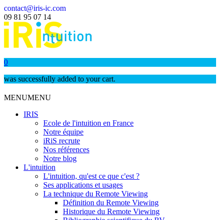
contact@iris-ic.com
09 81 95 07 14
0
was successfully added to your cart.
MENU
MENU
IRIS
Ecole de l'intuition en France
Notre équipe
iRiS recrute
Nos références
Notre blog
L'intuition
L'intuition, qu'est ce que c'est ?
Ses applications et usages
La technique du Remote Viewing
Définition du Remote Viewing
Historique du Remote Viewing