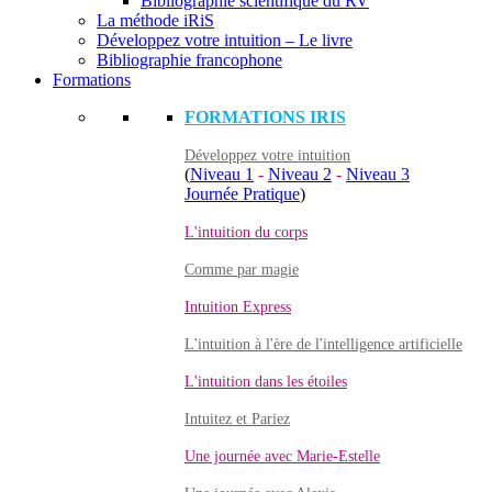
Bibliographie scientifique du RV
La méthode iRiS
Développez votre intuition – Le livre
Bibliographie francophone
Formations
FORMATIONS IRIS
Développez votre intuition
(
Niveau 1
-
Niveau 2
-
Niveau 3
Journée Pratique
)
L'intuition du corps
Comme par magie
Intuition Express
L'intuition à l'ère de l'intelligence artificielle
L'intuition dans les étoiles
Intuitez et Pariez
Une journée avec Marie-Estelle