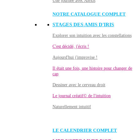
Une journée avec Alexis
NOTRE CATALOGUE COMPLET
STAGES DES AMIS D'IRIS
Explorer son intuition avec les constellations
C'est décidé, j'écris !
Aujourd'hui j'improvise !
Il était une fois, une histoire pour changer de
cap
Dessiner avec le cerveau droit
Le journal créatif© de l'intuition
Naturellement intuitif
LE CALENDRIER COMPLET