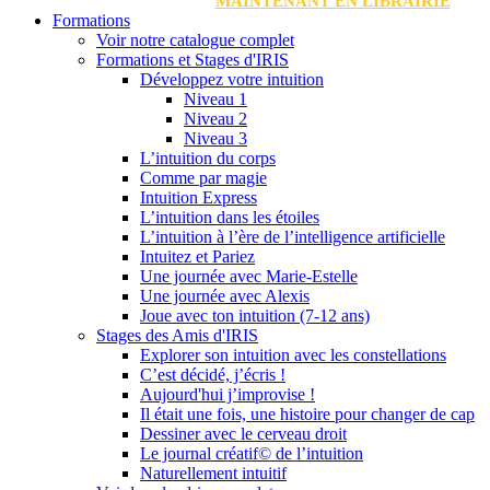
MAINTENANT EN LIBRAIRIE
Formations
Voir notre catalogue complet
Formations et Stages d'IRIS
Développez votre intuition
Niveau 1
Niveau 2
Niveau 3
L’intuition du corps
Comme par magie
Intuition Express
L’intuition dans les étoiles
L’intuition à l’ère de l’intelligence artificielle
Intuitez et Pariez
Une journée avec Marie-Estelle
Une journée avec Alexis
Joue avec ton intuition (7-12 ans)
Stages des Amis d'IRIS
Explorer son intuition avec les constellations
C’est décidé, j’écris !
Aujourd'hui j’improvise !
Il était une fois, une histoire pour changer de cap
Dessiner avec le cerveau droit
Le journal créatif© de l’intuition
Naturellement intuitif