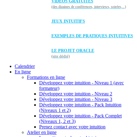
VIDÉOS GRATUITES
(des dizaines de conférences, interviews, soirées,...)
JEUX INTUITIFS
EXEMPLES DE PRATIQUES INTUITIVES
LE PROJET ORACLE
(site dédié)
Calendrier
En ligne
Formations en ligne
Développez votre intuition - Niveau 1 (avec
formateur)
Développez votre intuition - Niveau 2
Développez votre intuition - Niveau 3
Développez votre intuition - Pack Intuition
(Niveaux 1 et 2)
Développez votre intuition - Pack Complet
(Niveaux 1, 2 et 3)
Prenez contact avec votre intuition
Atelier en ligne