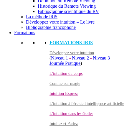
Définition du Remote Viewing
Historique du Remote Viewing
Bibliographie scientifique du RV
La méthode iRiS
Développez votre intuition – Le livre
Bibliographie francophone
Formations
FORMATIONS IRIS
Développez votre intuition
(
Niveau 1
-
Niveau 2
-
Niveau 3
Journée Pratique
)
L'intuition du corps
Comme par magie
Intuition Express
L'intuition à l'ère de l'intelligence artificielle
L'intuition dans les étoiles
Intuitez et Pariez