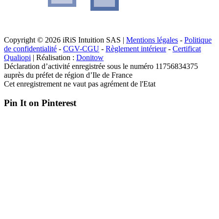
Copyright © 2026 iRiS Intuition SAS |
Mentions légales
-
Politique
de confidentialité
-
CGV-CGU
-
Règlement intérieur
-
Certificat
Qualiopi
| Réalisation :
Donitow
Déclaration d’activité enregistrée sous le numéro 11756834375
auprès du préfet de région d’Ile de France
Cet enregistrement ne vaut pas agrément de l'Etat
Pin It on Pinterest