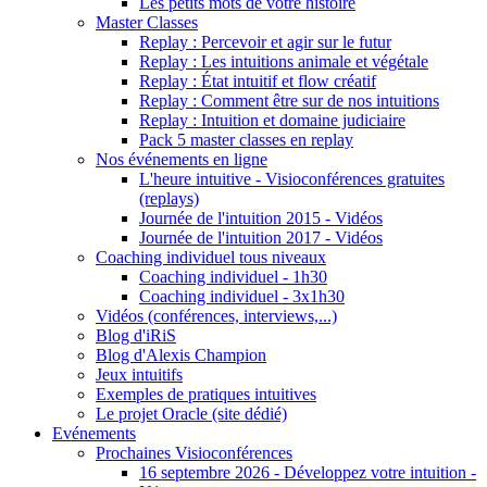
Les petits mots de votre histoire
Master Classes
Replay : Percevoir et agir sur le futur
Replay : Les intuitions animale et végétale
Replay : État intuitif et flow créatif
Replay : Comment être sur de nos intuitions
Replay : Intuition et domaine judiciaire
Pack 5 master classes en replay
Nos événements en ligne
L'heure intuitive - Visioconférences gratuites
(replays)
Journée de l'intuition 2015 - Vidéos
Journée de l'intuition 2017 - Vidéos
Coaching individuel tous niveaux
Coaching individuel - 1h30
Coaching individuel - 3x1h30
Vidéos (conférences, interviews,...)
Blog d'iRiS
Blog d'Alexis Champion
Jeux intuitifs
Exemples de pratiques intuitives
Le projet Oracle (site dédié)
Evénements
Prochaines Visioconférences
16 septembre 2026 - Développez votre intuition -