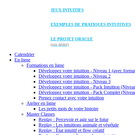
JEUX INTUITIFS
EXEMPLES DE PRATIQUES INTUITIVES
LE PROJET ORACLE
(site dédié)
Calendrier
En ligne
Formations en ligne
Développez votre intuition - Niveau 1 (avec forma
Développez votre intuition - Niveau 2
Développez votre intuition - Niveau 3
Développez votre intuition - Pack Intuition (Niveau
Développez votre intuition - Pack Complet (Niveau
Prenez contact avec votre intuition
Atelier en ligne
Les petits mots de votre histoire
Master Classes
Replay : Percevoir et agir sur le futur
Replay : Les intuitions animale et végétale
Replay : État intuitif et flow créatif