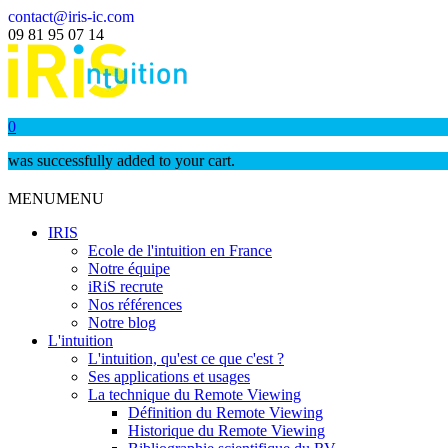
contact@iris-ic.com
09 81 95 07 14
0
was successfully added to your cart.
MENU
MENU
IRIS
Ecole de l'intuition en France
Notre équipe
iRiS recrute
Nos références
Notre blog
L'intuition
L'intuition, qu'est ce que c'est ?
Ses applications et usages
La technique du Remote Viewing
Définition du Remote Viewing
Historique du Remote Viewing