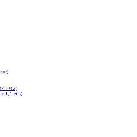
teur)
x 1 et 2)
x 1, 2 et 3)