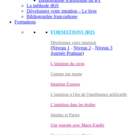
Bibliographie scientifique du RV
La méthode iRiS
Développez votre intuition – Le livre
Bibliographie francophone
Formations
FORMATIONS IRIS
Développez votre intuition
(
Niveau 1
-
Niveau 2
-
Niveau 3
Journée Pratique
)
L'intuition du corps
Comme par magie
Intuition Express
L'intuition à l'ère de l'intelligence artificielle
L'intuition dans les étoiles
Intuitez et Pariez
Une journée avec Marie-Estelle