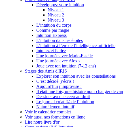
Développez votre intuition
Niveau 1
Niveau 2
Niveau 3
L’intuition du corps
Comme par magie
Intuition Express
L’intuition dans les étoiles
L’intuition à l’ère de l’intelligence artificielle
Intuitez et Pariez
Une journée avec Marie-Estelle
Une journée avec Alexis
Joue avec ton intuition (7-12 ans)
Stages des Amis d'IRIS
Explorer son intuition avec les constellations
C’est décidé, j’écris !
Aujourd'hui j’improvise !
Il était une fois, une histoire pour changer de cap
Dessiner avec le cerveau droit
Le journal créatif© de l’intuition
Naturellement intuitif
Voir le calendrier complet
Voir aussi nos formations en ligne
Lire notre livre d'or