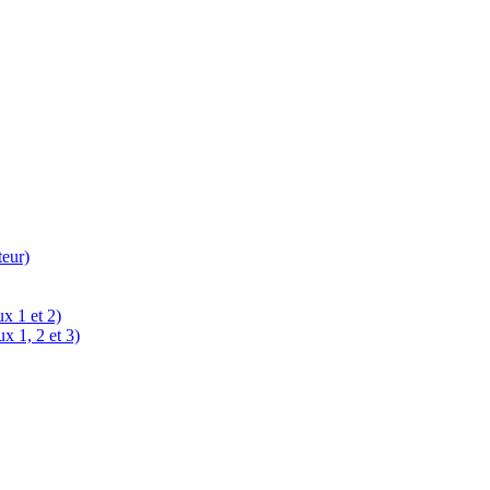
teur)
x 1 et 2)
x 1, 2 et 3)