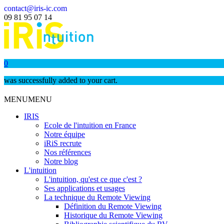
contact@iris-ic.com
09 81 95 07 14
0
was successfully added to your cart.
MENU
MENU
IRIS
Ecole de l'intuition en France
Notre équipe
iRiS recrute
Nos références
Notre blog
L'intuition
L'intuition, qu'est ce que c'est ?
Ses applications et usages
La technique du Remote Viewing
Définition du Remote Viewing
Historique du Remote Viewing