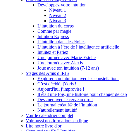
Développez votre intuition
Niveau 1
Niveau 2
Niveau 3
L’intuition du corps
Comme par magie
Intuition Express
L’intuition dans les étoiles
L’intuition à l’ère de l’intelligence artificielle
Intuitez et Pariez
Une journée avec Marie-Estelle
Une journée avec Alexis
Joue avec ton intuition (7-12 ans)
Stages des Amis d'IRIS
Explorer son intuition avec les constellations
C’est décidé, j’écris !
Aujourd'hui j’improvise !
Il était une fois, une histoire pour changer de cap
Dessiner avec le cerveau droit
Le journal créatif© de l’intuition
Naturellement intuitif
Voir le calendrier complet
Voir aussi nos formations en ligne
Lire notre livre d'or