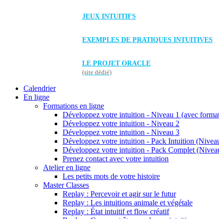
JEUX INTUITIFS
EXEMPLES DE PRATIQUES INTUITIVES
LE PROJET ORACLE
(site dédié)
Calendrier
En ligne
Formations en ligne
Développez votre intuition - Niveau 1 (avec forma
Développez votre intuition - Niveau 2
Développez votre intuition - Niveau 3
Développez votre intuition - Pack Intuition (Niveau
Développez votre intuition - Pack Complet (Niveau
Prenez contact avec votre intuition
Atelier en ligne
Les petits mots de votre histoire
Master Classes
Replay : Percevoir et agir sur le futur
Replay : Les intuitions animale et végétale
Replay : État intuitif et flow créatif