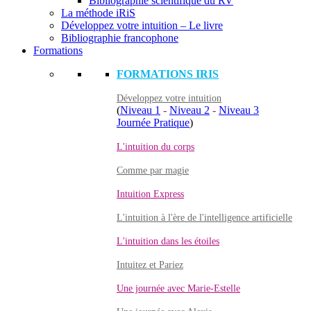
Bibliographie scientifique du RV
La méthode iRiS
Développez votre intuition – Le livre
Bibliographie francophone
Formations
FORMATIONS IRIS
Développez votre intuition
(
Niveau 1
-
Niveau 2
-
Niveau 3
Journée Pratique
)
L'intuition du corps
Comme par magie
Intuition Express
L'intuition à l'ère de l'intelligence artificielle
L'intuition dans les étoiles
Intuitez et Pariez
Une journée avec Marie-Estelle