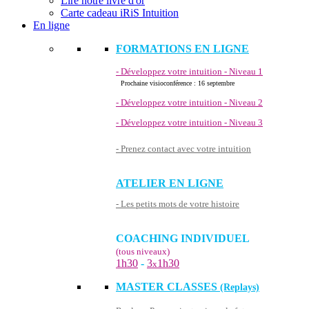
Lire notre livre d'or
Carte cadeau iRiS Intuition
En ligne
FORMATIONS EN LIGNE
- Développez votre intuition - Niveau 1
Prochaine visioconférence : 16 septembre
- Développez votre intuition - Niveau 2
- Développez votre intuition - Niveau 3
- Prenez contact avec votre intuition
ATELIER EN LIGNE
- Les petits mots de votre histoire
COACHING INDIVIDUEL
(tous niveaux)
1h30
-
3
1h30
x
MASTER CLASSES
(Replays)