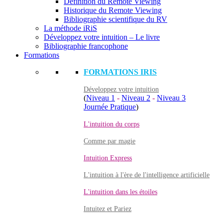
Définition du Remote Viewing
Historique du Remote Viewing
Bibliographie scientifique du RV
La méthode iRiS
Développez votre intuition – Le livre
Bibliographie francophone
Formations
FORMATIONS IRIS
Développez votre intuition
(
Niveau 1
-
Niveau 2
-
Niveau 3
Journée Pratique
)
L'intuition du corps
Comme par magie
Intuition Express
L'intuition à l'ère de l'intelligence artificielle
L'intuition dans les étoiles
Intuitez et Pariez