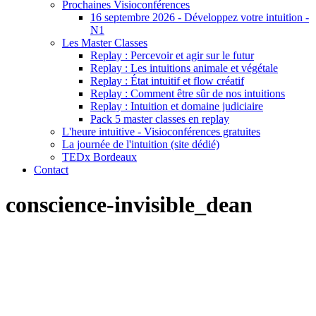
Prochaines Visioconférences
16 septembre 2026 - Développez votre intuition -
N1
Les Master Classes
Replay : Percevoir et agir sur le futur
Replay : Les intuitions animale et végétale
Replay : État intuitif et flow créatif
Replay : Comment être sûr de nos intuitions
Replay : Intuition et domaine judiciaire
Pack 5 master classes en replay
L'heure intuitive - Visioconférences gratuites
La journée de l'intuition (site dédié)
TEDx Bordeaux
Contact
conscience-invisible_dean