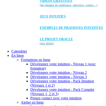
VIDÉOS GRATUITES
(des dizaines de conférences, interviews, soirées,...)
JEUX INTUITIFS
EXEMPLES DE PRATIQUES INTUITIVES
LE PROJET ORACLE
(site dédié)
Calendrier
En ligne
Formations en ligne
Développez votre intuition - Niveau 1 (avec
formateur)
Développez votre intuition - Niveau 2
Développez votre intuition - Niveau 3
Développez votre intuition - Pack Intuition
(Niveaux 1 et 2)
Développez votre intuition - Pack Complet
(Niveaux 1, 2 et 3)
Prenez contact avec votre intuition
Atelier en ligne