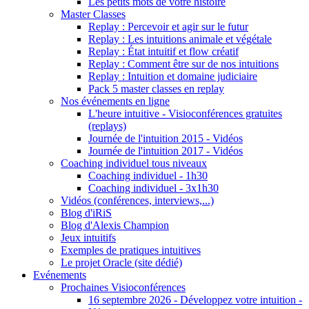
Les petits mots de votre histoire
Master Classes
Replay : Percevoir et agir sur le futur
Replay : Les intuitions animale et végétale
Replay : État intuitif et flow créatif
Replay : Comment être sur de nos intuitions
Replay : Intuition et domaine judiciaire
Pack 5 master classes en replay
Nos événements en ligne
L'heure intuitive - Visioconférences gratuites
(replays)
Journée de l'intuition 2015 - Vidéos
Journée de l'intuition 2017 - Vidéos
Coaching individuel tous niveaux
Coaching individuel - 1h30
Coaching individuel - 3x1h30
Vidéos (conférences, interviews,...)
Blog d'iRiS
Blog d'Alexis Champion
Jeux intuitifs
Exemples de pratiques intuitives
Le projet Oracle (site dédié)
Evénements
Prochaines Visioconférences
16 septembre 2026 - Développez votre intuition -