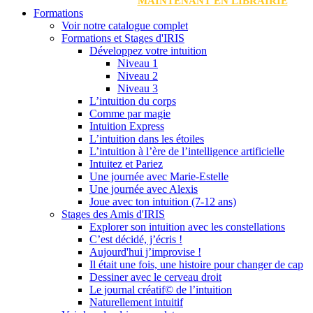
MAINTENANT EN LIBRAIRIE
Formations
Voir notre catalogue complet
Formations et Stages d'IRIS
Développez votre intuition
Niveau 1
Niveau 2
Niveau 3
L’intuition du corps
Comme par magie
Intuition Express
L’intuition dans les étoiles
L’intuition à l’ère de l’intelligence artificielle
Intuitez et Pariez
Une journée avec Marie-Estelle
Une journée avec Alexis
Joue avec ton intuition (7-12 ans)
Stages des Amis d'IRIS
Explorer son intuition avec les constellations
C’est décidé, j’écris !
Aujourd'hui j’improvise !
Il était une fois, une histoire pour changer de cap
Dessiner avec le cerveau droit
Le journal créatif© de l’intuition
Naturellement intuitif