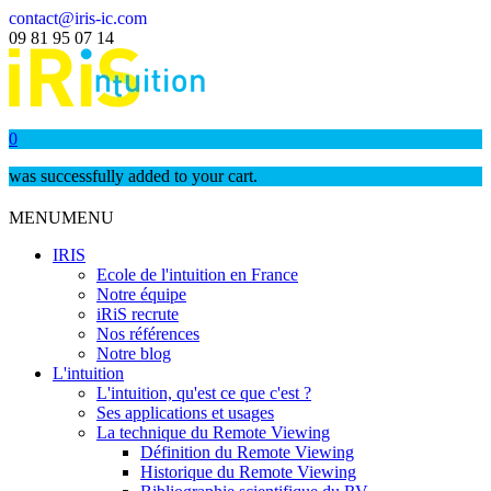
contact@iris-ic.com
09 81 95 07 14
0
was successfully added to your cart.
MENU
MENU
IRIS
Ecole de l'intuition en France
Notre équipe
iRiS recrute
Nos références
Notre blog
L'intuition
L'intuition, qu'est ce que c'est ?
Ses applications et usages
La technique du Remote Viewing
Définition du Remote Viewing
Historique du Remote Viewing