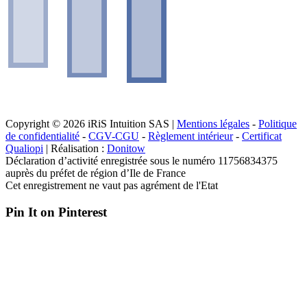
Copyright © 2026 iRiS Intuition SAS |
Mentions légales
-
Politique
de confidentialité
-
CGV-CGU
-
Règlement intérieur
-
Certificat
Qualiopi
| Réalisation :
Donitow
Déclaration d’activité enregistrée sous le numéro 11756834375
auprès du préfet de région d’Ile de France
Cet enregistrement ne vaut pas agrément de l'Etat
Pin It on Pinterest