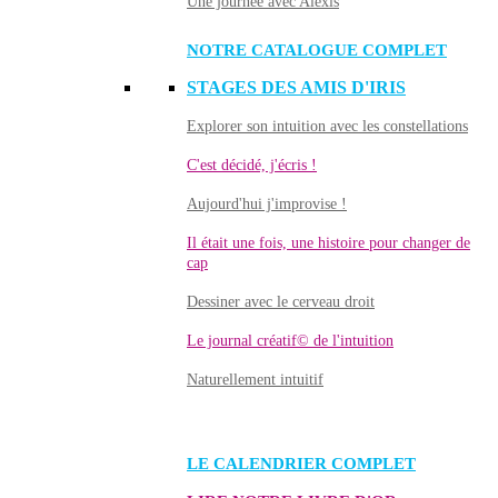
Une journée avec Alexis
NOTRE CATALOGUE COMPLET
STAGES DES AMIS D'IRIS
Explorer son intuition avec les constellations
C'est décidé, j'écris !
Aujourd'hui j'improvise !
Il était une fois, une histoire pour changer de
cap
Dessiner avec le cerveau droit
Le journal créatif© de l'intuition
Naturellement intuitif
LE CALENDRIER COMPLET