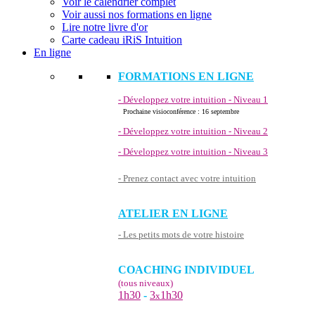
Voir le calendrier complet
Voir aussi nos formations en ligne
Lire notre livre d'or
Carte cadeau iRiS Intuition
En ligne
FORMATIONS EN LIGNE
- Développez votre intuition - Niveau 1
Prochaine visioconférence : 16 septembre
- Développez votre intuition - Niveau 2
- Développez votre intuition - Niveau 3
- Prenez contact avec votre intuition
ATELIER EN LIGNE
- Les petits mots de votre histoire
COACHING INDIVIDUEL
(tous niveaux)
1h30
-
3
1h30
x