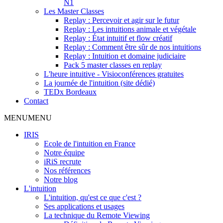
N1
Les Master Classes
Replay : Percevoir et agir sur le futur
Replay : Les intuitions animale et végétale
Replay : État intuitif et flow créatif
Replay : Comment être sûr de nos intuitions
Replay : Intuition et domaine judiciaire
Pack 5 master classes en replay
L'heure intuitive - Visioconférences gratuites
La journée de l'intuition (site dédié)
TEDx Bordeaux
Contact
MENU
MENU
IRIS
Ecole de l'intuition en France
Notre équipe
iRiS recrute
Nos références
Notre blog
L'intuition
L'intuition, qu'est ce que c'est ?
Ses applications et usages
La technique du Remote Viewing