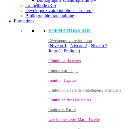
Bibliographie scientifique du RV
La méthode iRiS
Développez votre intuition – Le livre
Bibliographie francophone
Formations
FORMATIONS IRIS
Développez votre intuition
(
Niveau 1
-
Niveau 2
-
Niveau 3
Journée Pratique
)
L'intuition du corps
Comme par magie
Intuition Express
L'intuition à l'ère de l'intelligence artificielle
L'intuition dans les étoiles
Intuitez et Pariez
Une journée avec Marie-Estelle