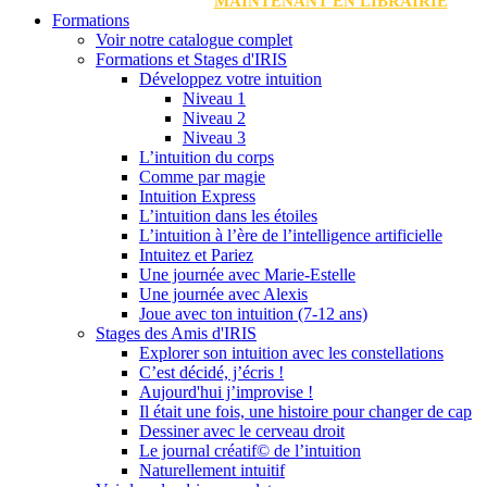
MAINTENANT EN LIBRAIRIE
Formations
Voir notre catalogue complet
Formations et Stages d'IRIS
Développez votre intuition
Niveau 1
Niveau 2
Niveau 3
L’intuition du corps
Comme par magie
Intuition Express
L’intuition dans les étoiles
L’intuition à l’ère de l’intelligence artificielle
Intuitez et Pariez
Une journée avec Marie-Estelle
Une journée avec Alexis
Joue avec ton intuition (7-12 ans)
Stages des Amis d'IRIS
Explorer son intuition avec les constellations
C’est décidé, j’écris !
Aujourd'hui j’improvise !
Il était une fois, une histoire pour changer de cap
Dessiner avec le cerveau droit
Le journal créatif© de l’intuition
Naturellement intuitif