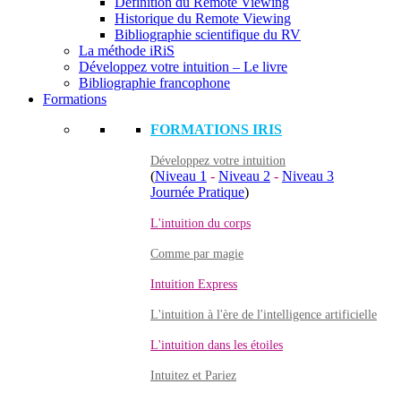
Définition du Remote Viewing
Historique du Remote Viewing
Bibliographie scientifique du RV
La méthode iRiS
Développez votre intuition – Le livre
Bibliographie francophone
Formations
FORMATIONS IRIS
Développez votre intuition
(
Niveau 1
-
Niveau 2
-
Niveau 3
Journée Pratique
)
L'intuition du corps
Comme par magie
Intuition Express
L'intuition à l'ère de l'intelligence artificielle
L'intuition dans les étoiles
Intuitez et Pariez