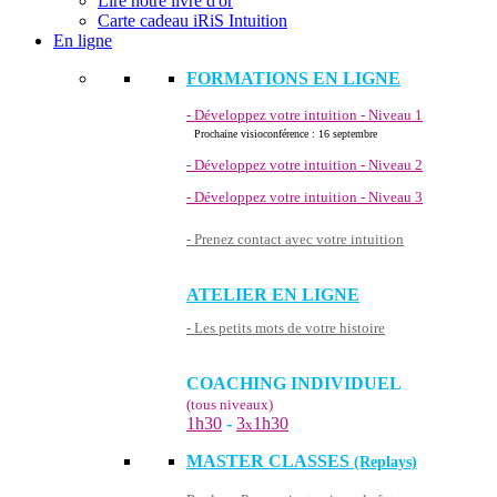
Lire notre livre d'or
Carte cadeau iRiS Intuition
En ligne
FORMATIONS EN LIGNE
- Développez votre intuition - Niveau 1
Prochaine visioconférence : 16 septembre
- Développez votre intuition - Niveau 2
- Développez votre intuition - Niveau 3
- Prenez contact avec votre intuition
ATELIER EN LIGNE
- Les petits mots de votre histoire
COACHING INDIVIDUEL
(tous niveaux)
1h30
-
3
1h30
x
MASTER CLASSES
(Replays)