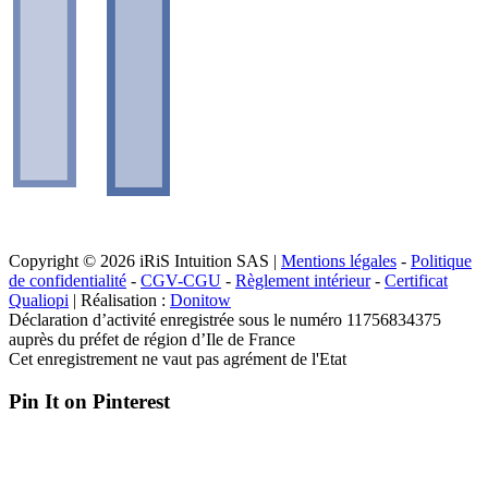
Copyright © 2026 iRiS Intuition SAS |
Mentions légales
-
Politique
de confidentialité
-
CGV-CGU
-
Règlement intérieur
-
Certificat
Qualiopi
| Réalisation :
Donitow
Déclaration d’activité enregistrée sous le numéro 11756834375
auprès du préfet de région d’Ile de France
Cet enregistrement ne vaut pas agrément de l'Etat
Pin It on Pinterest