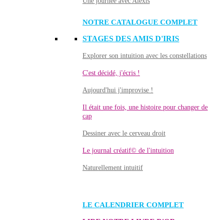
Une journée avec Alexis
NOTRE CATALOGUE COMPLET
STAGES DES AMIS D'IRIS
Explorer son intuition avec les constellations
C'est décidé, j'écris !
Aujourd'hui j'improvise !
Il était une fois, une histoire pour changer de
cap
Dessiner avec le cerveau droit
Le journal créatif© de l'intuition
Naturellement intuitif
LE CALENDRIER COMPLET