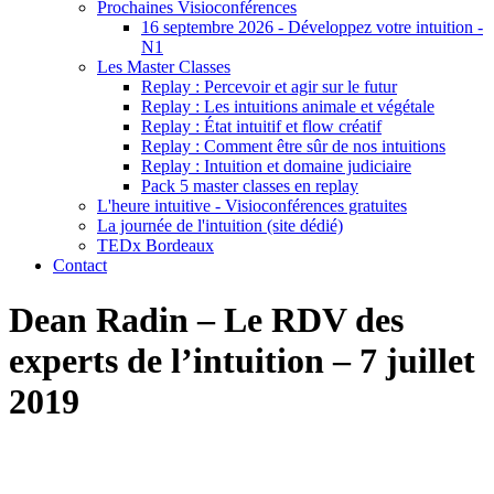
Prochaines Visioconférences
16 septembre 2026 - Développez votre intuition -
N1
Les Master Classes
Replay : Percevoir et agir sur le futur
Replay : Les intuitions animale et végétale
Replay : État intuitif et flow créatif
Replay : Comment être sûr de nos intuitions
Replay : Intuition et domaine judiciaire
Pack 5 master classes en replay
L'heure intuitive - Visioconférences gratuites
La journée de l'intuition (site dédié)
TEDx Bordeaux
Contact
Dean Radin – Le RDV des
experts de l’intuition – 7 juillet
2019