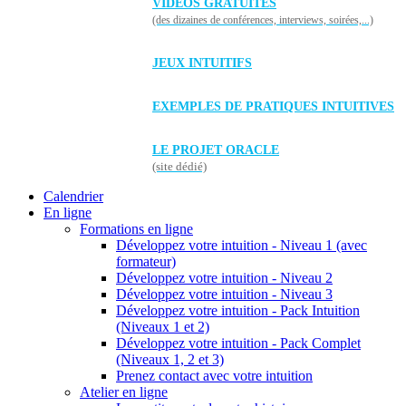
VIDÉOS GRATUITES
(des dizaines de conférences, interviews, soirées,...)
JEUX INTUITIFS
EXEMPLES DE PRATIQUES INTUITIVES
LE PROJET ORACLE
(site dédié)
Calendrier
En ligne
Formations en ligne
Développez votre intuition - Niveau 1 (avec
formateur)
Développez votre intuition - Niveau 2
Développez votre intuition - Niveau 3
Développez votre intuition - Pack Intuition
(Niveaux 1 et 2)
Développez votre intuition - Pack Complet
(Niveaux 1, 2 et 3)
Prenez contact avec votre intuition
Atelier en ligne