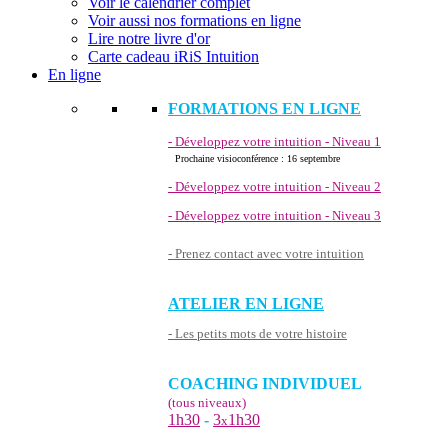
Voir le calendrier complet
Voir aussi nos formations en ligne
Lire notre livre d'or
Carte cadeau iRiS Intuition
En ligne
FORMATIONS EN LIGNE
- Développez votre intuition - Niveau 1
Prochaine visioconférence : 16 septembre
- Développez votre intuition - Niveau 2
- Développez votre intuition - Niveau 3
- Prenez contact avec votre intuition
ATELIER EN LIGNE
- Les petits mots de votre histoire
COACHING INDIVIDUEL
(tous niveaux)
1h30
-
3
1h30
x