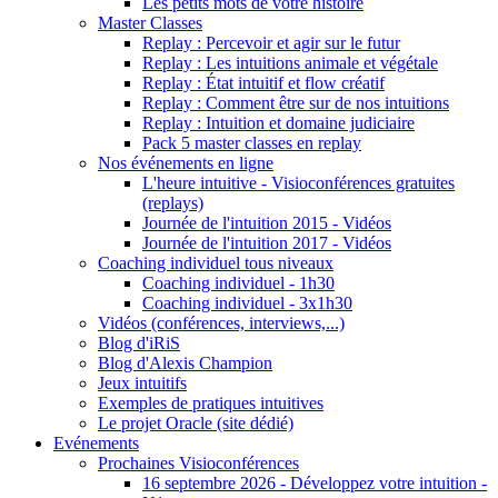
Les petits mots de votre histoire
Master Classes
Replay : Percevoir et agir sur le futur
Replay : Les intuitions animale et végétale
Replay : État intuitif et flow créatif
Replay : Comment être sur de nos intuitions
Replay : Intuition et domaine judiciaire
Pack 5 master classes en replay
Nos événements en ligne
L'heure intuitive - Visioconférences gratuites
(replays)
Journée de l'intuition 2015 - Vidéos
Journée de l'intuition 2017 - Vidéos
Coaching individuel tous niveaux
Coaching individuel - 1h30
Coaching individuel - 3x1h30
Vidéos (conférences, interviews,...)
Blog d'iRiS
Blog d'Alexis Champion
Jeux intuitifs
Exemples de pratiques intuitives
Le projet Oracle (site dédié)
Evénements
Prochaines Visioconférences
16 septembre 2026 - Développez votre intuition -