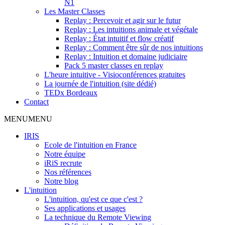
N1
Les Master Classes
Replay : Percevoir et agir sur le futur
Replay : Les intuitions animale et végétale
Replay : État intuitif et flow créatif
Replay : Comment être sûr de nos intuitions
Replay : Intuition et domaine judiciaire
Pack 5 master classes en replay
L'heure intuitive - Visioconférences gratuites
La journée de l'intuition (site dédié)
TEDx Bordeaux
Contact
MENU
MENU
IRIS
Ecole de l'intuition en France
Notre équipe
iRiS recrute
Nos références
Notre blog
L'intuition
L'intuition, qu'est ce que c'est ?
Ses applications et usages
La technique du Remote Viewing