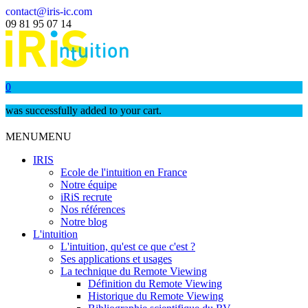
contact@iris-ic.com
09 81 95 07 14
0
was successfully added to your cart.
MENU
MENU
IRIS
Ecole de l'intuition en France
Notre équipe
iRiS recrute
Nos références
Notre blog
L'intuition
L'intuition, qu'est ce que c'est ?
Ses applications et usages
La technique du Remote Viewing
Définition du Remote Viewing
Historique du Remote Viewing