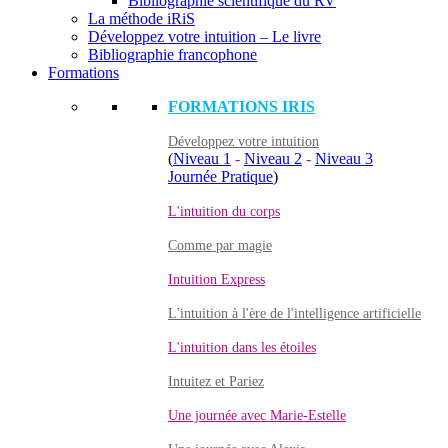
Bibliographie scientifique du RV
La méthode iRiS
Développez votre intuition – Le livre
Bibliographie francophone
Formations
FORMATIONS IRIS
Développez votre intuition
(
Niveau 1
-
Niveau 2
-
Niveau 3
Journée Pratique
)
L'intuition du corps
Comme par magie
Intuition Express
L'intuition à l'ère de l'intelligence artificielle
L'intuition dans les étoiles
Intuitez et Pariez
Une journée avec Marie-Estelle