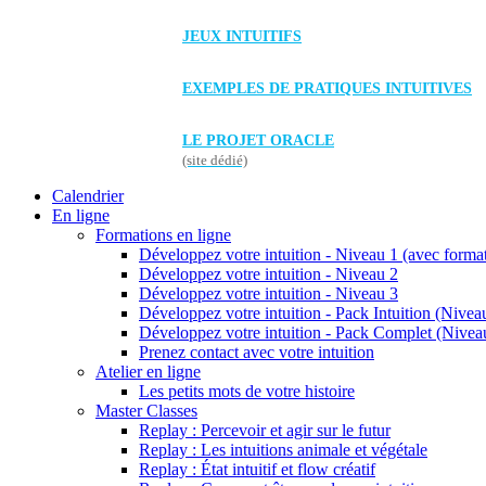
JEUX INTUITIFS
EXEMPLES DE PRATIQUES INTUITIVES
LE PROJET ORACLE
(site dédié)
Calendrier
En ligne
Formations en ligne
Développez votre intuition - Niveau 1 (avec forma
Développez votre intuition - Niveau 2
Développez votre intuition - Niveau 3
Développez votre intuition - Pack Intuition (Niveau
Développez votre intuition - Pack Complet (Niveau
Prenez contact avec votre intuition
Atelier en ligne
Les petits mots de votre histoire
Master Classes
Replay : Percevoir et agir sur le futur
Replay : Les intuitions animale et végétale
Replay : État intuitif et flow créatif