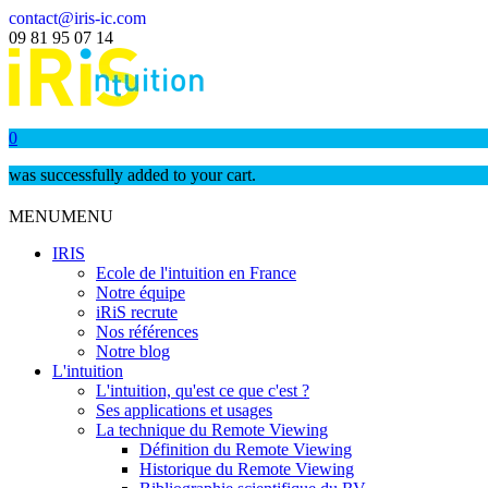
contact@iris-ic.com
09 81 95 07 14
0
was successfully added to your cart.
MENU
MENU
IRIS
Ecole de l'intuition en France
Notre équipe
iRiS recrute
Nos références
Notre blog
L'intuition
L'intuition, qu'est ce que c'est ?
Ses applications et usages
La technique du Remote Viewing
Définition du Remote Viewing
Historique du Remote Viewing