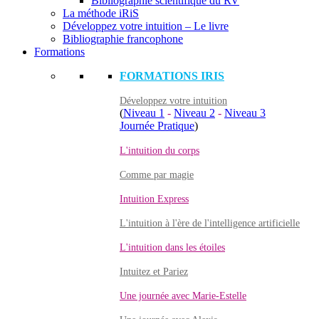
Bibliographie scientifique du RV
La méthode iRiS
Développez votre intuition – Le livre
Bibliographie francophone
Formations
FORMATIONS IRIS
Développez votre intuition
(
Niveau 1
-
Niveau 2
-
Niveau 3
Journée Pratique
)
L'intuition du corps
Comme par magie
Intuition Express
L'intuition à l'ère de l'intelligence artificielle
L'intuition dans les étoiles
Intuitez et Pariez
Une journée avec Marie-Estelle