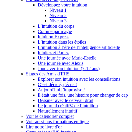
Développez votre intuition
Niveau 1
Niveau 2
Niveau 3
L’intuition du corps
Comme par magie
Intuition Express
L’intuition dans les étoiles
L’intuition à l’ère de l’intelligence artificielle
Intuitez et Pariez
Une journée avec Marie-Estelle
Une journée avec Alexis
Joue avec ton intuition (7-12 ans)
Stages des Amis d'IRIS
Explorer son intuition avec les constellations
C’est décidé, j’écris !
Aujourd'hui j’improvise !
Il était une fois, une histoire pour changer de cap
Dessiner avec le cerveau droit
Le journal créatif© de l’intuition
Naturellement intuitif
Voir le calendrier complet
Voir aussi nos formations en ligne
Lire notre livre d'or