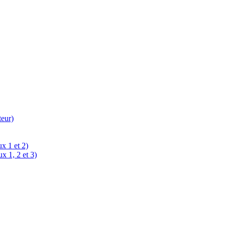
teur)
x 1 et 2)
x 1, 2 et 3)