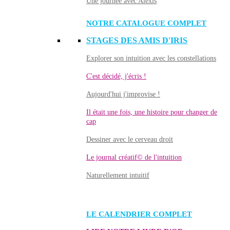
Une journée avec Alexis
NOTRE CATALOGUE COMPLET
STAGES DES AMIS D'IRIS
Explorer son intuition avec les constellations
C'est décidé, j'écris !
Aujourd'hui j'improvise !
Il était une fois, une histoire pour changer de
cap
Dessiner avec le cerveau droit
Le journal créatif© de l'intuition
Naturellement intuitif
LE CALENDRIER COMPLET