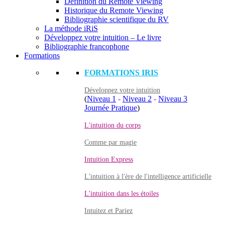
Définition du Remote Viewing
Historique du Remote Viewing
Bibliographie scientifique du RV
La méthode iRiS
Développez votre intuition – Le livre
Bibliographie francophone
Formations
FORMATIONS IRIS
Développez votre intuition
(
Niveau 1
-
Niveau 2
-
Niveau 3
Journée Pratique
)
L'intuition du corps
Comme par magie
Intuition Express
L'intuition à l'ère de l'intelligence artificielle
L'intuition dans les étoiles
Intuitez et Pariez