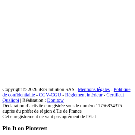
Copyright © 2026 iRiS Intuition SAS |
Mentions légales
-
Politique
de confidentialité
-
CGV-CGU
-
Règlement intérieur
-
Certificat
Qualiopi
| Réalisation :
Donitow
Déclaration d’activité enregistrée sous le numéro 11756834375
auprès du préfet de région d’Ile de France
Cet enregistrement ne vaut pas agrément de l'Etat
Pin It on Pinterest