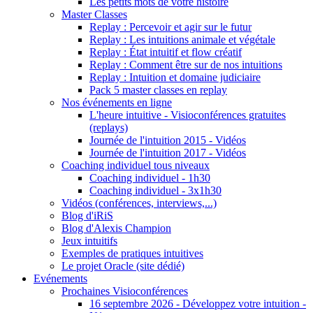
Les petits mots de votre histoire
Master Classes
Replay : Percevoir et agir sur le futur
Replay : Les intuitions animale et végétale
Replay : État intuitif et flow créatif
Replay : Comment être sur de nos intuitions
Replay : Intuition et domaine judiciaire
Pack 5 master classes en replay
Nos événements en ligne
L'heure intuitive - Visioconférences gratuites
(replays)
Journée de l'intuition 2015 - Vidéos
Journée de l'intuition 2017 - Vidéos
Coaching individuel tous niveaux
Coaching individuel - 1h30
Coaching individuel - 3x1h30
Vidéos (conférences, interviews,...)
Blog d'iRiS
Blog d'Alexis Champion
Jeux intuitifs
Exemples de pratiques intuitives
Le projet Oracle (site dédié)
Evénements
Prochaines Visioconférences
16 septembre 2026 - Développez votre intuition -