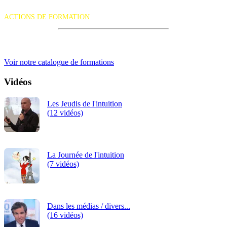
La certification qualité a été délivrée au titre de la catégorie d'action
suivante :
ACTIONS DE FORMATION
iRiS Intuition est un organisme de formation professionnelle
continue.
Voir notre catalogue de formations
Vidéos
Les Jeudis de l'intuition
(12 vidéos)
La Journée de l'intuition
(7 vidéos)
Dans les médias / divers...
(16 vidéos)