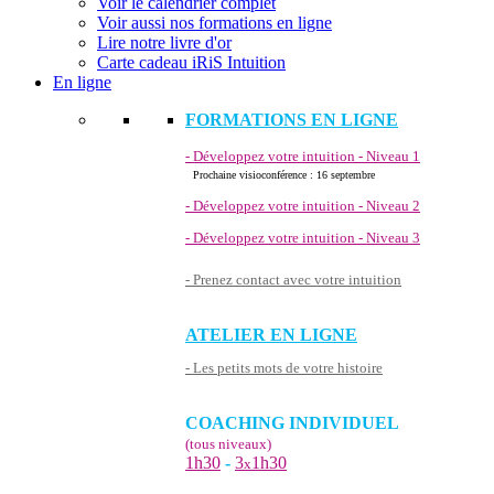
Voir le calendrier complet
Voir aussi nos formations en ligne
Lire notre livre d'or
Carte cadeau iRiS Intuition
En ligne
FORMATIONS EN LIGNE
- Développez votre intuition - Niveau 1
Prochaine visioconférence : 16 septembre
- Développez votre intuition - Niveau 2
- Développez votre intuition - Niveau 3
- Prenez contact avec votre intuition
ATELIER EN LIGNE
- Les petits mots de votre histoire
COACHING INDIVIDUEL
(tous niveaux)
1h30
-
3
1h30
x