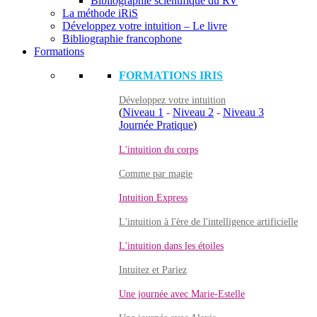
Bibliographie scientifique du RV
La méthode iRiS
Développez votre intuition – Le livre
Bibliographie francophone
Formations
FORMATIONS IRIS
Développez votre intuition
(
Niveau 1
-
Niveau 2
-
Niveau 3
Journée Pratique
)
L'intuition du corps
Comme par magie
Intuition Express
L'intuition à l'ère de l'intelligence artificielle
L'intuition dans les étoiles
Intuitez et Pariez
Une journée avec Marie-Estelle