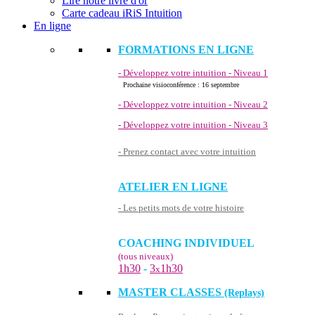
Lire notre livre d'or
Carte cadeau iRiS Intuition
En ligne
FORMATIONS EN LIGNE
- Développez votre intuition - Niveau 1
Prochaine visioconférence : 16 septembre
- Développez votre intuition - Niveau 2
- Développez votre intuition - Niveau 3
- Prenez contact avec votre intuition
ATELIER EN LIGNE
- Les petits mots de votre histoire
COACHING INDIVIDUEL
(tous niveaux)
1h30
-
3
1h30
x
MASTER CLASSES
(Replays)