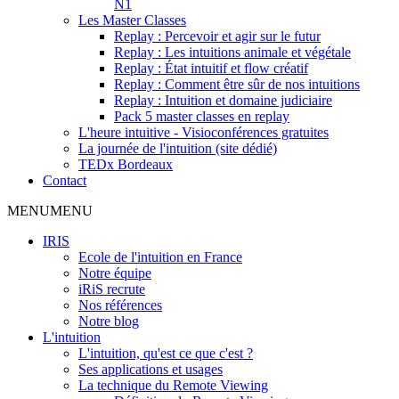
N1
Les Master Classes
Replay : Percevoir et agir sur le futur
Replay : Les intuitions animale et végétale
Replay : État intuitif et flow créatif
Replay : Comment être sûr de nos intuitions
Replay : Intuition et domaine judiciaire
Pack 5 master classes en replay
L'heure intuitive - Visioconférences gratuites
La journée de l'intuition (site dédié)
TEDx Bordeaux
Contact
MENU
MENU
IRIS
Ecole de l'intuition en France
Notre équipe
iRiS recrute
Nos références
Notre blog
L'intuition
L'intuition, qu'est ce que c'est ?
Ses applications et usages
La technique du Remote Viewing