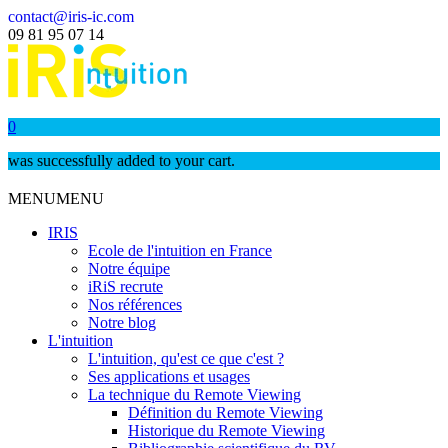
contact@iris-ic.com
09 81 95 07 14
0
was successfully added to your cart.
MENU
MENU
IRIS
Ecole de l'intuition en France
Notre équipe
iRiS recrute
Nos références
Notre blog
L'intuition
L'intuition, qu'est ce que c'est ?
Ses applications et usages
La technique du Remote Viewing
Définition du Remote Viewing
Historique du Remote Viewing