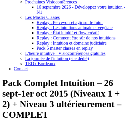
Prochaines Visioconférences
16 septembre 2026 - Développez votre intuition -
N1
Les Master Classes
Replay : Percevoir et agir sur le futur
Replay : Les intuitions animale et végétale
Replay : État intuitif et flow créatif
Replay : Comment être sûr de nos intuitions
Replay : Intuition et domaine judiciaire
Pack 5 master classes en replay
L'heure intuitive - Visioconférences gratuites
La journée de l'intuition (site dédié)
TEDx Bordeaux
Contact
Pack Complet Intuition – 26
sept-1er oct 2015 (Niveaux 1 +
2) + Niveau 3 ultérieurement –
COMPLET