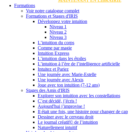
MAINTENANT EN LIBRAIRIE
Formations
Voir notre catalogue complet
Formations et Stages d'IRIS
Développez votre intuition
Niveau 1
Niveau 2
Niveau 3
L’intuition du corps
Comme par magie
Intuition Express
L’intuition dans les étoiles
L’intuition à l’ère de l’intelligence artificielle
Intuitez et Pariez
Une journée avec Marie-Estelle
Une journée avec Alexis
Joue avec ton intuition (7-12 ans)
Stages des Amis d'IRIS
Explorer son intuition avec les constellations
C’est décidé, j’écris !
Aujourd'hui j’improvise !
Il était une fois, une histoire pour changer de cap
Dessiner avec le cerveau droit
Le journal créatif© de l’intuition
Naturellement intuitif