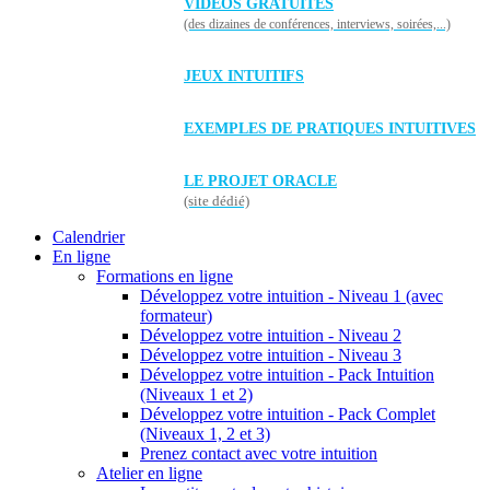
VIDÉOS GRATUITES
(des dizaines de conférences, interviews, soirées,...)
JEUX INTUITIFS
EXEMPLES DE PRATIQUES INTUITIVES
LE PROJET ORACLE
(site dédié)
Calendrier
En ligne
Formations en ligne
Développez votre intuition - Niveau 1 (avec
formateur)
Développez votre intuition - Niveau 2
Développez votre intuition - Niveau 3
Développez votre intuition - Pack Intuition
(Niveaux 1 et 2)
Développez votre intuition - Pack Complet
(Niveaux 1, 2 et 3)
Prenez contact avec votre intuition
Atelier en ligne