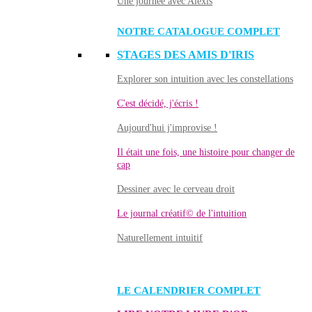
Une journée avec Alexis
NOTRE CATALOGUE COMPLET
STAGES DES AMIS D'IRIS
Explorer son intuition avec les constellations
C'est décidé, j'écris !
Aujourd'hui j'improvise !
Il était une fois, une histoire pour changer de
cap
Dessiner avec le cerveau droit
Le journal créatif© de l'intuition
Naturellement intuitif
LE CALENDRIER COMPLET