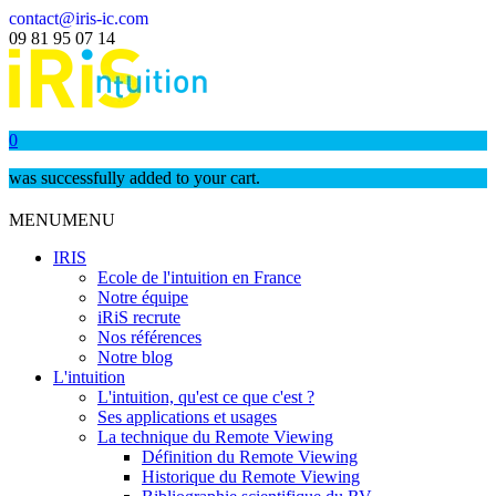
contact@iris-ic.com
09 81 95 07 14
0
was successfully added to your cart.
MENU
MENU
IRIS
Ecole de l'intuition en France
Notre équipe
iRiS recrute
Nos références
Notre blog
L'intuition
L'intuition, qu'est ce que c'est ?
Ses applications et usages
La technique du Remote Viewing
Définition du Remote Viewing
Historique du Remote Viewing