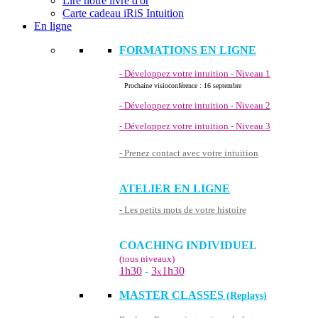
Lire notre livre d'or
Carte cadeau iRiS Intuition
En ligne
FORMATIONS EN LIGNE
- Développez votre intuition - Niveau 1
Prochaine visioconférence : 16 septembre
- Développez votre intuition - Niveau 2
- Développez votre intuition - Niveau 3
- Prenez contact avec votre intuition
ATELIER EN LIGNE
- Les petits mots de votre histoire
COACHING INDIVIDUEL
(tous niveaux)
1h30
-
3
1h30
x
MASTER CLASSES
(Replays)