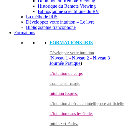
Définition du Remote Viewing
Historique du Remote Viewing
Bibliographie scientifique du RV
La méthode iRiS
Développez votre intuition – Le livre
Bibliographie francophone
Formations
FORMATIONS IRIS
Développez votre intuition
(
Niveau 1
-
Niveau 2
-
Niveau 3
Journée Pratique
)
L'intuition du corps
Comme par magie
Intuition Express
L'intuition à l'ère de l'intelligence artificielle
L'intuition dans les étoiles
Intuitez et Pariez