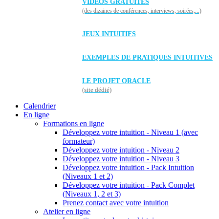
VIDÉOS GRATUITES
(des dizaines de conférences, interviews, soirées,...)
JEUX INTUITIFS
EXEMPLES DE PRATIQUES INTUITIVES
LE PROJET ORACLE
(site dédié)
Calendrier
En ligne
Formations en ligne
Développez votre intuition - Niveau 1 (avec
formateur)
Développez votre intuition - Niveau 2
Développez votre intuition - Niveau 3
Développez votre intuition - Pack Intuition
(Niveaux 1 et 2)
Développez votre intuition - Pack Complet
(Niveaux 1, 2 et 3)
Prenez contact avec votre intuition
Atelier en ligne