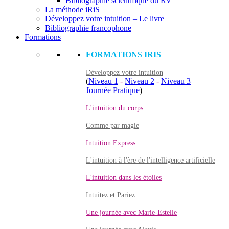
Bibliographie scientifique du RV
La méthode iRiS
Développez votre intuition – Le livre
Bibliographie francophone
Formations
FORMATIONS IRIS
Développez votre intuition
(
Niveau 1
-
Niveau 2
-
Niveau 3
Journée Pratique
)
L'intuition du corps
Comme par magie
Intuition Express
L'intuition à l'ère de l'intelligence artificielle
L'intuition dans les étoiles
Intuitez et Pariez
Une journée avec Marie-Estelle