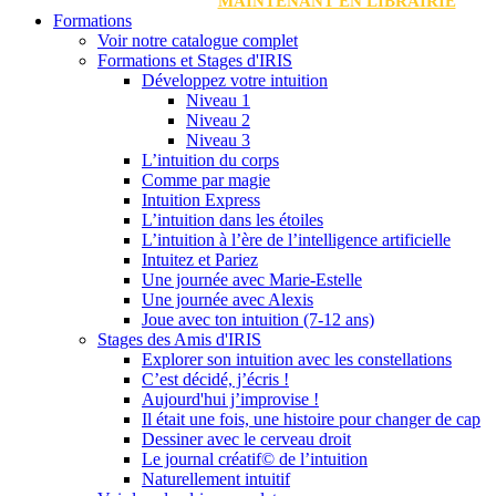
MAINTENANT EN LIBRAIRIE
Formations
Voir notre catalogue complet
Formations et Stages d'IRIS
Développez votre intuition
Niveau 1
Niveau 2
Niveau 3
L’intuition du corps
Comme par magie
Intuition Express
L’intuition dans les étoiles
L’intuition à l’ère de l’intelligence artificielle
Intuitez et Pariez
Une journée avec Marie-Estelle
Une journée avec Alexis
Joue avec ton intuition (7-12 ans)
Stages des Amis d'IRIS
Explorer son intuition avec les constellations
C’est décidé, j’écris !
Aujourd'hui j’improvise !
Il était une fois, une histoire pour changer de cap
Dessiner avec le cerveau droit
Le journal créatif© de l’intuition
Naturellement intuitif