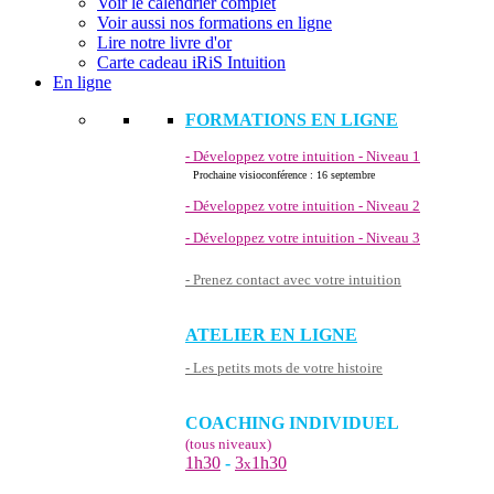
Voir le calendrier complet
Voir aussi nos formations en ligne
Lire notre livre d'or
Carte cadeau iRiS Intuition
En ligne
FORMATIONS EN LIGNE
- Développez votre intuition - Niveau 1
Prochaine visioconférence : 16 septembre
- Développez votre intuition - Niveau 2
- Développez votre intuition - Niveau 3
- Prenez contact avec votre intuition
ATELIER EN LIGNE
- Les petits mots de votre histoire
COACHING INDIVIDUEL
(tous niveaux)
1h30
-
3
1h30
x