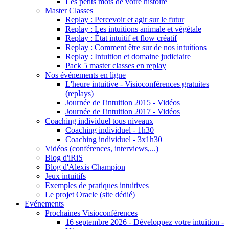
Les petits mots de votre histoire
Master Classes
Replay : Percevoir et agir sur le futur
Replay : Les intuitions animale et végétale
Replay : État intuitif et flow créatif
Replay : Comment être sur de nos intuitions
Replay : Intuition et domaine judiciaire
Pack 5 master classes en replay
Nos événements en ligne
L'heure intuitive - Visioconférences gratuites
(replays)
Journée de l'intuition 2015 - Vidéos
Journée de l'intuition 2017 - Vidéos
Coaching individuel tous niveaux
Coaching individuel - 1h30
Coaching individuel - 3x1h30
Vidéos (conférences, interviews,...)
Blog d'iRiS
Blog d'Alexis Champion
Jeux intuitifs
Exemples de pratiques intuitives
Le projet Oracle (site dédié)
Evénements
Prochaines Visioconférences
16 septembre 2026 - Développez votre intuition -