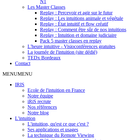
N1
Les Master Classes
Replay : Percevoir et agir sur le futur
Replay : Les intuitions animale et végétale
Replay : État intuitif et flow créatif
Replay : Comment être sûr de nos intuitions
Replay : Intuition et domaine judiciaire
Pack 5 master classes en replay
L'heure intuitive - Visioconférences gratuites
La journée de l'intuition (site dédié)
TEDx Bordeaux
Contact
MENU
MENU
IRIS
Ecole de l'intuition en France
Notre équipe
iRiS recrute
Nos références
Notre blog
L'intuition
L'intuition, qu'est ce que c'est ?
Ses applications et usages
La technique du Remote Viewing