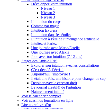
Développez votre intuition
Niveau 1
Niveau 2
Niveau 3
L’intuition du corps
Comme par magie
Intuition Express
L’intuition dans les étoiles
L’intuition à l’ère de l’intelligence artificielle
Intuitez et Pariez
Une journée avec Marie-Estelle
Une journée avec Alexis
Joue avec ton intuition (7-12 ans)
Stages des Amis d'IRIS
Explorer son intuition avec les constellations
C’est décidé, j’écris !
Aujourd'hui j’improvise !
Il était une fois, une histoire pour changer de cap
Dessiner avec le cerveau droit
Le journal créatif© de l’intuition
Naturellement intuitif
Voir le calendrier complet
Voir aussi nos formations en ligne
Lire notre livre d'or