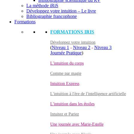
Bibliographie scientifique du RV
La méthode iRiS
Développez votre intuition – Le livre
Bibliographie francophone
Formations
FORMATIONS IRIS
Développez votre intuition
(
Niveau 1
-
Niveau 2
-
Niveau 3
Journée Pratique
)
L'intuition du corps
Comme par magie
Intuition Express
L'intuition à l'ère de l'intelligence artificielle
L'intuition dans les étoiles
Intuitez et Pariez
Une journée avec Marie-Estelle