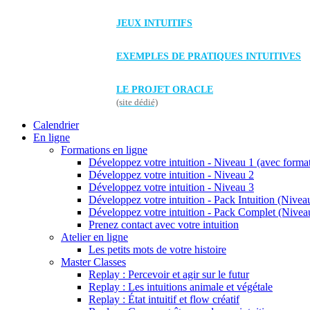
JEUX INTUITIFS
EXEMPLES DE PRATIQUES INTUITIVES
LE PROJET ORACLE
(site dédié)
Calendrier
En ligne
Formations en ligne
Développez votre intuition - Niveau 1 (avec forma
Développez votre intuition - Niveau 2
Développez votre intuition - Niveau 3
Développez votre intuition - Pack Intuition (Niveau
Développez votre intuition - Pack Complet (Niveau
Prenez contact avec votre intuition
Atelier en ligne
Les petits mots de votre histoire
Master Classes
Replay : Percevoir et agir sur le futur
Replay : Les intuitions animale et végétale
Replay : État intuitif et flow créatif