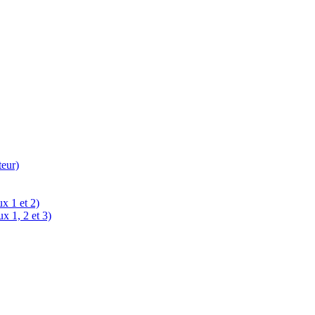
teur)
x 1 et 2)
x 1, 2 et 3)