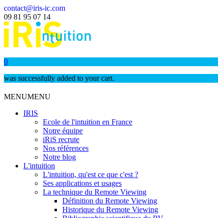
contact@iris-ic.com
09 81 95 07 14
0
was successfully added to your cart.
MENU
MENU
IRIS
Ecole de l'intuition en France
Notre équipe
iRiS recrute
Nos références
Notre blog
L'intuition
L'intuition, qu'est ce que c'est ?
Ses applications et usages
La technique du Remote Viewing
Définition du Remote Viewing
Historique du Remote Viewing