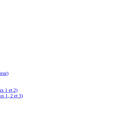
teur)
x 1 et 2)
x 1, 2 et 3)