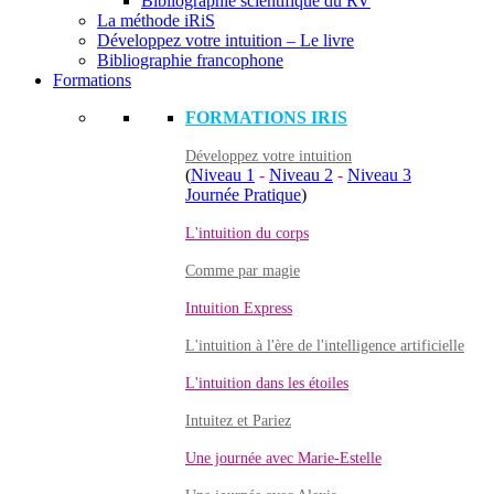
Bibliographie scientifique du RV
La méthode iRiS
Développez votre intuition – Le livre
Bibliographie francophone
Formations
FORMATIONS IRIS
Développez votre intuition
(
Niveau 1
-
Niveau 2
-
Niveau 3
Journée Pratique
)
L'intuition du corps
Comme par magie
Intuition Express
L'intuition à l'ère de l'intelligence artificielle
L'intuition dans les étoiles
Intuitez et Pariez
Une journée avec Marie-Estelle