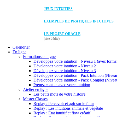
JEUX INTUITIFS
EXEMPLES DE PRATIQUES INTUITIVES
LE PROJET ORACLE
(site dédié)
Calendrier
En ligne
Formations en ligne
Développez votre intuition - Niveau 1 (avec forma
Développez votre intuition - Niveau 2
Développez votre intuition - Niveau 3
Développez votre intuition - Pack Intuition (Niveau
Développez votre intuition - Pack Complet (Niveau
Prenez contact avec votre intuition
Atelier en ligne
Les petits mots de votre histoire
Master Classes
Replay : Percevoir et agir sur le futur
Replay : Les intuitions animale et végétale
Replay : État intuitif et flow créatif