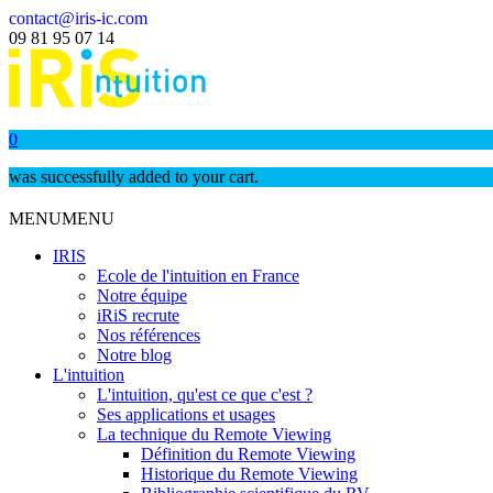
contact@iris-ic.com
09 81 95 07 14
0
was successfully added to your cart.
MENU
MENU
IRIS
Ecole de l'intuition en France
Notre équipe
iRiS recrute
Nos références
Notre blog
L'intuition
L'intuition, qu'est ce que c'est ?
Ses applications et usages
La technique du Remote Viewing
Définition du Remote Viewing
Historique du Remote Viewing