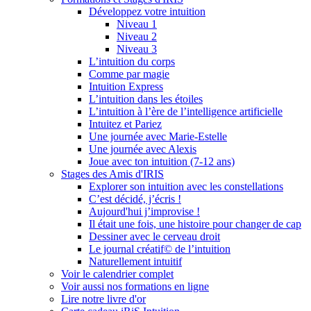
Développez votre intuition
Niveau 1
Niveau 2
Niveau 3
L’intuition du corps
Comme par magie
Intuition Express
L’intuition dans les étoiles
L’intuition à l’ère de l’intelligence artificielle
Intuitez et Pariez
Une journée avec Marie-Estelle
Une journée avec Alexis
Joue avec ton intuition (7-12 ans)
Stages des Amis d'IRIS
Explorer son intuition avec les constellations
C’est décidé, j’écris !
Aujourd'hui j’improvise !
Il était une fois, une histoire pour changer de cap
Dessiner avec le cerveau droit
Le journal créatif© de l’intuition
Naturellement intuitif
Voir le calendrier complet
Voir aussi nos formations en ligne
Lire notre livre d'or