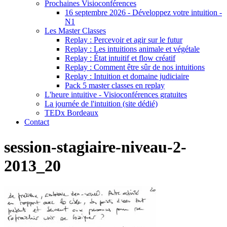
Prochaines Visioconférences
16 septembre 2026 - Développez votre intuition -
N1
Les Master Classes
Replay : Percevoir et agir sur le futur
Replay : Les intuitions animale et végétale
Replay : État intuitif et flow créatif
Replay : Comment être sûr de nos intuitions
Replay : Intuition et domaine judiciaire
Pack 5 master classes en replay
L'heure intuitive - Visioconférences gratuites
La journée de l'intuition (site dédié)
TEDx Bordeaux
Contact
session-stagiaire-niveau-2-
2013_20