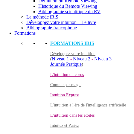
Définition du Remote Viewing
Historique du Remote Viewing
Bibliographie scientifique du RV
La méthode iRiS
Développez votre intuition – Le livre
Bibliographie francophone
Formations
FORMATIONS IRIS
Développez votre intuition
(
Niveau 1
-
Niveau 2
-
Niveau 3
Journée Pratique
)
L'intuition du corps
Comme par magie
Intuition Express
L'intuition à l'ère de l'intelligence artificielle
L'intuition dans les étoiles
Intuitez et Pariez