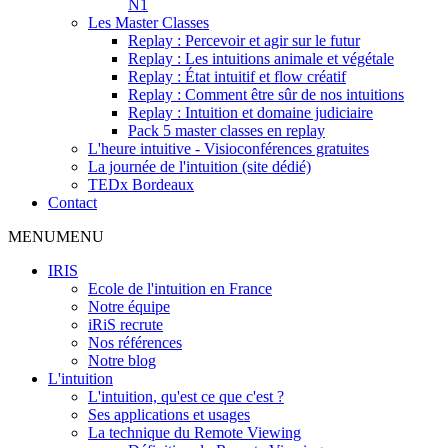
N1
Les Master Classes
Replay : Percevoir et agir sur le futur
Replay : Les intuitions animale et végétale
Replay : État intuitif et flow créatif
Replay : Comment être sûr de nos intuitions
Replay : Intuition et domaine judiciaire
Pack 5 master classes en replay
L'heure intuitive - Visioconférences gratuites
La journée de l'intuition (site dédié)
TEDx Bordeaux
Contact
MENU
MENU
IRIS
Ecole de l'intuition en France
Notre équipe
iRiS recrute
Nos références
Notre blog
L'intuition
L'intuition, qu'est ce que c'est ?
Ses applications et usages
La technique du Remote Viewing