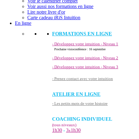
Voir le calendrier complet
Voir aussi nos formations en ligne
Lire notre livre d'or
Carte cadeau iRiS Intuition
En ligne
FORMATIONS EN LIGNE
- Développez votre intuition - Niveau 1
Prochaine visioconférence : 16 septembre
- Développez votre intuition - Niveau 2
- Développez votre intuition - Niveau 3
- Prenez contact avec votre intuition
ATELIER EN LIGNE
- Les petits mots de votre histoire
COACHING INDIVIDUEL
(tous niveaux)
1h30
-
3
1h30
x