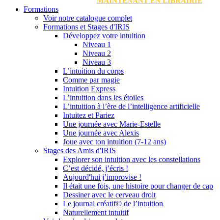
MAINTENANT EN LIBRAIRIE
Formations
Voir notre catalogue complet
Formations et Stages d'IRIS
Développez votre intuition
Niveau 1
Niveau 2
Niveau 3
L’intuition du corps
Comme par magie
Intuition Express
L’intuition dans les étoiles
L’intuition à l’ère de l’intelligence artificielle
Intuitez et Pariez
Une journée avec Marie-Estelle
Une journée avec Alexis
Joue avec ton intuition (7-12 ans)
Stages des Amis d'IRIS
Explorer son intuition avec les constellations
C’est décidé, j’écris !
Aujourd'hui j’improvise !
Il était une fois, une histoire pour changer de cap
Dessiner avec le cerveau droit
Le journal créatif© de l’intuition
Naturellement intuitif