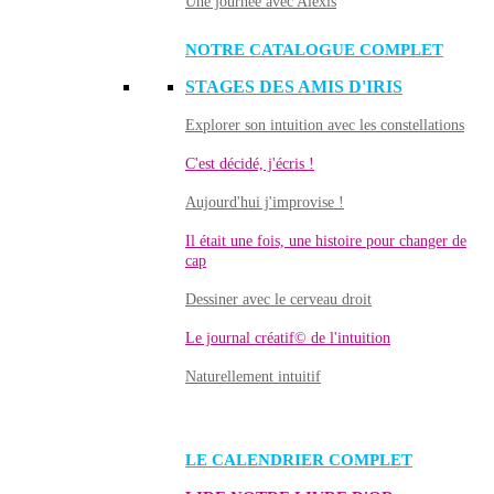
Une journée avec Alexis
NOTRE CATALOGUE COMPLET
STAGES DES AMIS D'IRIS
Explorer son intuition avec les constellations
C'est décidé, j'écris !
Aujourd'hui j'improvise !
Il était une fois, une histoire pour changer de
cap
Dessiner avec le cerveau droit
Le journal créatif© de l'intuition
Naturellement intuitif
LE CALENDRIER COMPLET