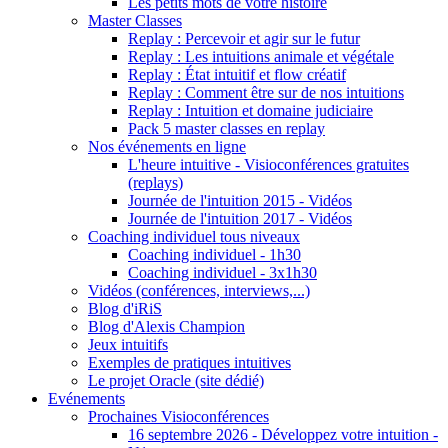
Les petits mots de votre histoire
Master Classes
Replay : Percevoir et agir sur le futur
Replay : Les intuitions animale et végétale
Replay : État intuitif et flow créatif
Replay : Comment être sur de nos intuitions
Replay : Intuition et domaine judiciaire
Pack 5 master classes en replay
Nos événements en ligne
L'heure intuitive - Visioconférences gratuites
(replays)
Journée de l'intuition 2015 - Vidéos
Journée de l'intuition 2017 - Vidéos
Coaching individuel tous niveaux
Coaching individuel - 1h30
Coaching individuel - 3x1h30
Vidéos (conférences, interviews,...)
Blog d'iRiS
Blog d'Alexis Champion
Jeux intuitifs
Exemples de pratiques intuitives
Le projet Oracle (site dédié)
Evénements
Prochaines Visioconférences
16 septembre 2026 - Développez votre intuition -