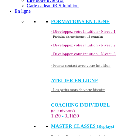
Lire notre livre d'or
Carte cadeau iRiS Intuition
En ligne
FORMATIONS EN LIGNE
- Développez votre intuition - Niveau 1
Prochaine visioconférence : 16 septembre
- Développez votre intuition - Niveau 2
- Développez votre intuition - Niveau 3
- Prenez contact avec votre intuition
ATELIER EN LIGNE
- Les petits mots de votre histoire
COACHING INDIVIDUEL
(tous niveaux)
1h30
-
3
1h30
x
MASTER CLASSES
(Replays)