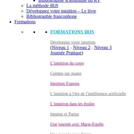
Bibliographie scientifique du RV
La méthode iRiS
Développez votre intuition – Le livre
Bibliographie francophone
Formations
FORMATIONS IRIS
Développez votre intuition
(
Niveau 1
-
Niveau 2
-
Niveau 3
Journée Pratique
)
L'intuition du corps
Comme par magie
Intuition Express
L'intuition à l'ère de l'intelligence artificielle
L'intuition dans les étoiles
Intuitez et Pariez
Une journée avec Marie-Estelle