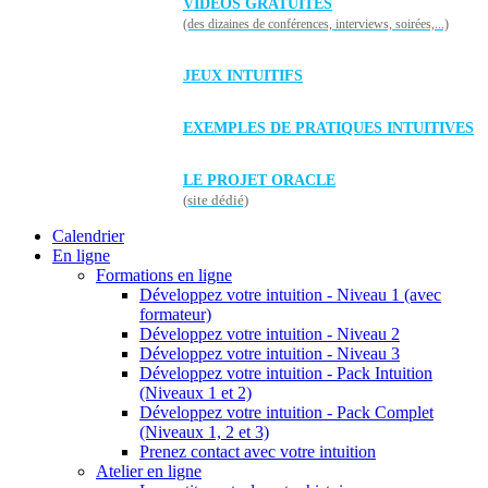
VIDÉOS GRATUITES
(des dizaines de conférences, interviews, soirées,...)
JEUX INTUITIFS
EXEMPLES DE PRATIQUES INTUITIVES
LE PROJET ORACLE
(site dédié)
Calendrier
En ligne
Formations en ligne
Développez votre intuition - Niveau 1 (avec
formateur)
Développez votre intuition - Niveau 2
Développez votre intuition - Niveau 3
Développez votre intuition - Pack Intuition
(Niveaux 1 et 2)
Développez votre intuition - Pack Complet
(Niveaux 1, 2 et 3)
Prenez contact avec votre intuition
Atelier en ligne