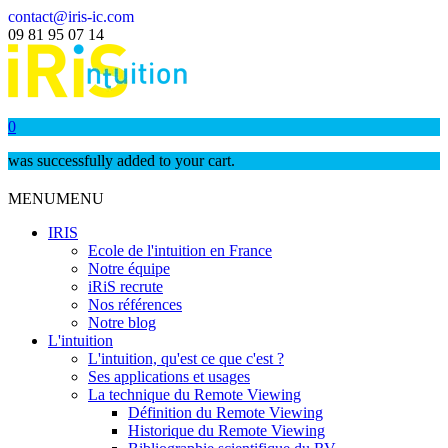
contact@iris-ic.com
09 81 95 07 14
0
was successfully added to your cart.
MENU
MENU
IRIS
Ecole de l'intuition en France
Notre équipe
iRiS recrute
Nos références
Notre blog
L'intuition
L'intuition, qu'est ce que c'est ?
Ses applications et usages
La technique du Remote Viewing
Définition du Remote Viewing
Historique du Remote Viewing