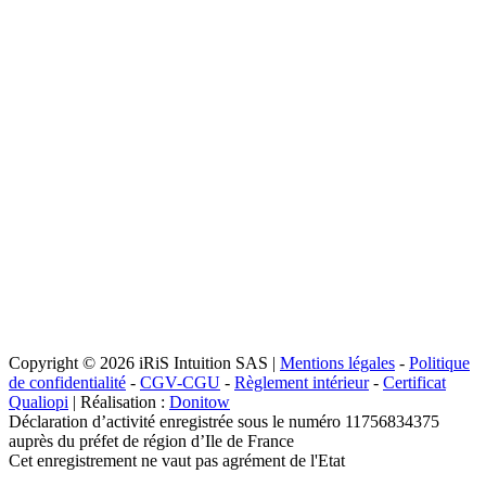
Copyright © 2026 iRiS Intuition SAS |
Mentions légales
-
Politique
de confidentialité
-
CGV-CGU
-
Règlement intérieur
-
Certificat
Qualiopi
| Réalisation :
Donitow
Déclaration d’activité enregistrée sous le numéro 11756834375
auprès du préfet de région d’Ile de France
Cet enregistrement ne vaut pas agrément de l'Etat