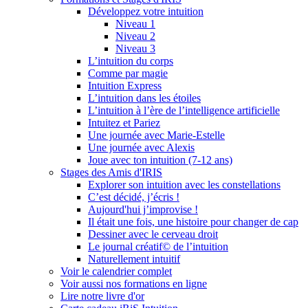
Développez votre intuition
Niveau 1
Niveau 2
Niveau 3
L’intuition du corps
Comme par magie
Intuition Express
L’intuition dans les étoiles
L’intuition à l’ère de l’intelligence artificielle
Intuitez et Pariez
Une journée avec Marie-Estelle
Une journée avec Alexis
Joue avec ton intuition (7-12 ans)
Stages des Amis d'IRIS
Explorer son intuition avec les constellations
C’est décidé, j’écris !
Aujourd'hui j’improvise !
Il était une fois, une histoire pour changer de cap
Dessiner avec le cerveau droit
Le journal créatif© de l’intuition
Naturellement intuitif
Voir le calendrier complet
Voir aussi nos formations en ligne
Lire notre livre d'or