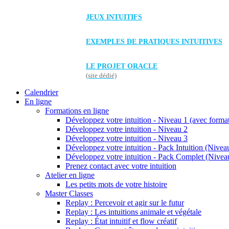
JEUX INTUITIFS
EXEMPLES DE PRATIQUES INTUITIVES
LE PROJET ORACLE
(site dédié)
Calendrier
En ligne
Formations en ligne
Développez votre intuition - Niveau 1 (avec forma
Développez votre intuition - Niveau 2
Développez votre intuition - Niveau 3
Développez votre intuition - Pack Intuition (Niveau
Développez votre intuition - Pack Complet (Niveau
Prenez contact avec votre intuition
Atelier en ligne
Les petits mots de votre histoire
Master Classes
Replay : Percevoir et agir sur le futur
Replay : Les intuitions animale et végétale
Replay : État intuitif et flow créatif