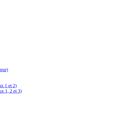
teur)
x 1 et 2)
x 1, 2 et 3)