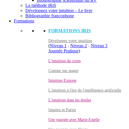
Bibliographie scientifique du RV
La méthode iRiS
Développez votre intuition – Le livre
Bibliographie francophone
Formations
FORMATIONS IRIS
Développez votre intuition
(
Niveau 1
-
Niveau 2
-
Niveau 3
Journée Pratique
)
L'intuition du corps
Comme par magie
Intuition Express
L'intuition à l'ère de l'intelligence artificielle
L'intuition dans les étoiles
Intuitez et Pariez
Une journée avec Marie-Estelle