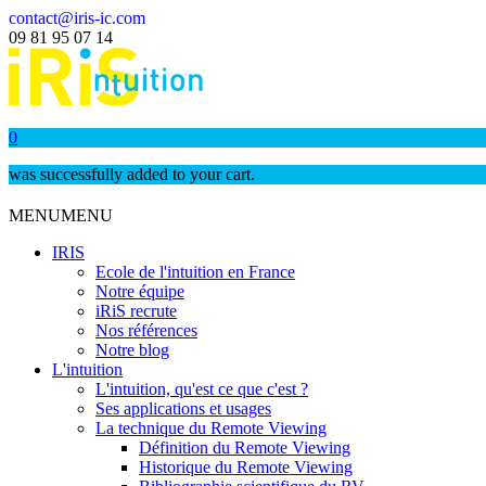
contact@iris-ic.com
09 81 95 07 14
0
was successfully added to your cart.
MENU
MENU
IRIS
Ecole de l'intuition en France
Notre équipe
iRiS recrute
Nos références
Notre blog
L'intuition
L'intuition, qu'est ce que c'est ?
Ses applications et usages
La technique du Remote Viewing
Définition du Remote Viewing
Historique du Remote Viewing