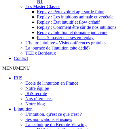
N1
Les Master Classes
Replay : Percevoir et agir sur le futur
Replay : Les intuitions animale et végétale
Replay : État intuitif et flow créatif
Replay : Comment être sûr de nos intuitions
Replay : Intuition et domaine judiciaire
Pack 5 master classes en replay
L'heure intuitive - Visioconférences gratuites
La journée de l'intuition (site dédié)
TEDx Bordeaux
Contact
MENU
MENU
IRIS
Ecole de l'intuition en France
Notre équipe
iRiS recrute
Nos références
Notre blog
L'intuition
L'intuition, qu'est ce que c'est ?
Ses applications et usages
La technique du Remote Viewing