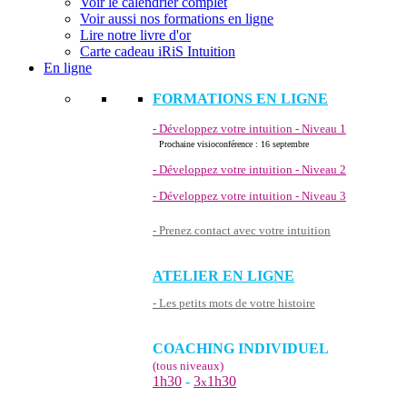
Voir le calendrier complet
Voir aussi nos formations en ligne
Lire notre livre d'or
Carte cadeau iRiS Intuition
En ligne
FORMATIONS EN LIGNE
- Développez votre intuition - Niveau 1
Prochaine visioconférence : 16 septembre
- Développez votre intuition - Niveau 2
- Développez votre intuition - Niveau 3
- Prenez contact avec votre intuition
ATELIER EN LIGNE
- Les petits mots de votre histoire
COACHING INDIVIDUEL
(tous niveaux)
1h30
-
3
1h30
x