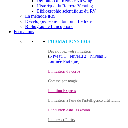
Définition du Remote Viewing
Historique du Remote Viewing
Bibliographie scientifique du RV
La méthode iRiS
Développez votre intuition – Le livre
Bibliographie francophone
Formations
FORMATIONS IRIS
Développez votre intuition
(
Niveau 1
-
Niveau 2
-
Niveau 3
Journée Pratique
)
L'intuition du corps
Comme par magie
Intuition Express
L'intuition à l'ère de l'intelligence artificielle
L'intuition dans les étoiles
Intuitez et Pariez