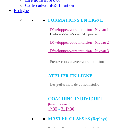
Lire notre livre d'or
Carte cadeau iRiS Intuition
En ligne
FORMATIONS EN LIGNE
- Développez votre intuition - Niveau 1
Prochaine visioconférence : 16 septembre
- Développez votre intuition - Niveau 2
- Développez votre intuition - Niveau 3
- Prenez contact avec votre intuition
ATELIER EN LIGNE
- Les petits mots de votre histoire
COACHING INDIVIDUEL
(tous niveaux)
1h30
-
3
1h30
x
MASTER CLASSES
(Replays)