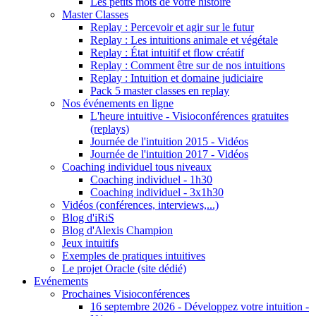
Les petits mots de votre histoire
Master Classes
Replay : Percevoir et agir sur le futur
Replay : Les intuitions animale et végétale
Replay : État intuitif et flow créatif
Replay : Comment être sur de nos intuitions
Replay : Intuition et domaine judiciaire
Pack 5 master classes en replay
Nos événements en ligne
L'heure intuitive - Visioconférences gratuites
(replays)
Journée de l'intuition 2015 - Vidéos
Journée de l'intuition 2017 - Vidéos
Coaching individuel tous niveaux
Coaching individuel - 1h30
Coaching individuel - 3x1h30
Vidéos (conférences, interviews,...)
Blog d'iRiS
Blog d'Alexis Champion
Jeux intuitifs
Exemples de pratiques intuitives
Le projet Oracle (site dédié)
Evénements
Prochaines Visioconférences
16 septembre 2026 - Développez votre intuition -