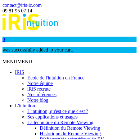
contact@iris-ic.com
09 81 95 07 14
0
was successfully added to your cart.
MENU
MENU
IRIS
Ecole de l'intuition en France
Notre équipe
iRiS recrute
Nos références
Notre blog
L'intuition
L'intuition, qu'est ce que c'est ?
Ses applications et usages
La technique du Remote Viewing
Définition du Remote Viewing
Historique du Remote Viewing