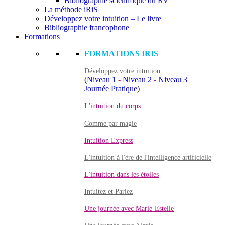
Bibliographie scientifique du RV
La méthode iRiS
Développez votre intuition – Le livre
Bibliographie francophone
Formations
FORMATIONS IRIS
Développez votre intuition
(
Niveau 1
-
Niveau 2
-
Niveau 3
Journée Pratique
)
L'intuition du corps
Comme par magie
Intuition Express
L'intuition à l'ère de l'intelligence artificielle
L'intuition dans les étoiles
Intuitez et Pariez
Une journée avec Marie-Estelle