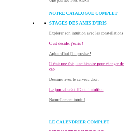
Une journée avec Alexis
NOTRE CATALOGUE COMPLET
STAGES DES AMIS D'IRIS
Explorer son intuition avec les constellations
C'est décidé, j'écris !
Aujourd'hui j'improvise !
Il était une fois, une histoire pour changer de
cap
Dessiner avec le cerveau droit
Le journal créatif© de l'intuition
Naturellement intuitif
LE CALENDRIER COMPLET