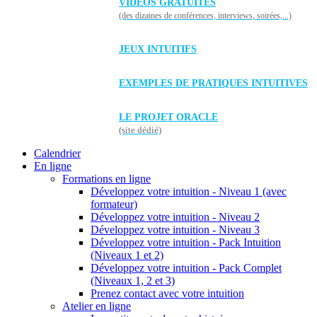
VIDÉOS GRATUITES
(des dizaines de conférences, interviews, soirées,...)
JEUX INTUITIFS
EXEMPLES DE PRATIQUES INTUITIVES
LE PROJET ORACLE
(site dédié)
Calendrier
En ligne
Formations en ligne
Développez votre intuition - Niveau 1 (avec
formateur)
Développez votre intuition - Niveau 2
Développez votre intuition - Niveau 3
Développez votre intuition - Pack Intuition
(Niveaux 1 et 2)
Développez votre intuition - Pack Complet
(Niveaux 1, 2 et 3)
Prenez contact avec votre intuition
Atelier en ligne