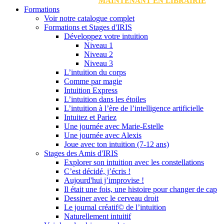
MAINTENANT EN LIBRAIRIE
Formations
Voir notre catalogue complet
Formations et Stages d'IRIS
Développez votre intuition
Niveau 1
Niveau 2
Niveau 3
L’intuition du corps
Comme par magie
Intuition Express
L’intuition dans les étoiles
L’intuition à l’ère de l’intelligence artificielle
Intuitez et Pariez
Une journée avec Marie-Estelle
Une journée avec Alexis
Joue avec ton intuition (7-12 ans)
Stages des Amis d'IRIS
Explorer son intuition avec les constellations
C’est décidé, j’écris !
Aujourd'hui j’improvise !
Il était une fois, une histoire pour changer de cap
Dessiner avec le cerveau droit
Le journal créatif© de l’intuition
Naturellement intuitif