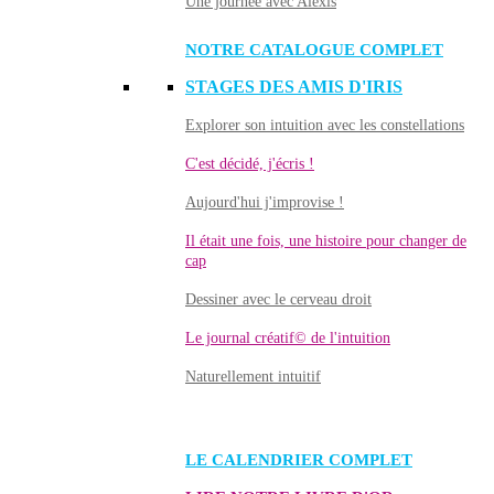
Une journée avec Alexis
NOTRE CATALOGUE COMPLET
STAGES DES AMIS D'IRIS
Explorer son intuition avec les constellations
C'est décidé, j'écris !
Aujourd'hui j'improvise !
Il était une fois, une histoire pour changer de
cap
Dessiner avec le cerveau droit
Le journal créatif© de l'intuition
Naturellement intuitif
LE CALENDRIER COMPLET