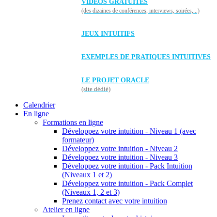
VIDÉOS GRATUITES
(des dizaines de conférences, interviews, soirées,...)
JEUX INTUITIFS
EXEMPLES DE PRATIQUES INTUITIVES
LE PROJET ORACLE
(site dédié)
Calendrier
En ligne
Formations en ligne
Développez votre intuition - Niveau 1 (avec
formateur)
Développez votre intuition - Niveau 2
Développez votre intuition - Niveau 3
Développez votre intuition - Pack Intuition
(Niveaux 1 et 2)
Développez votre intuition - Pack Complet
(Niveaux 1, 2 et 3)
Prenez contact avec votre intuition
Atelier en ligne