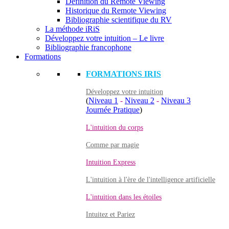
Définition du Remote Viewing
Historique du Remote Viewing
Bibliographie scientifique du RV
La méthode iRiS
Développez votre intuition – Le livre
Bibliographie francophone
Formations
FORMATIONS IRIS
Développez votre intuition
(
Niveau 1
-
Niveau 2
-
Niveau 3
Journée Pratique
)
L'intuition du corps
Comme par magie
Intuition Express
L'intuition à l'ère de l'intelligence artificielle
L'intuition dans les étoiles
Intuitez et Pariez