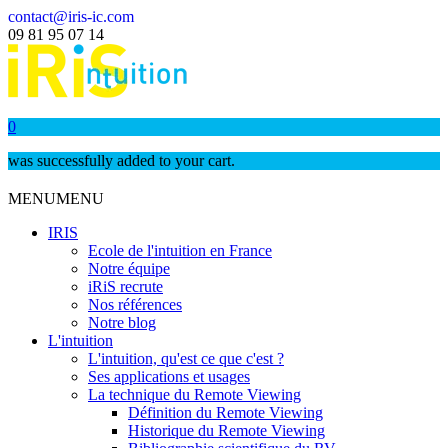
contact@iris-ic.com
09 81 95 07 14
0
was successfully added to your cart.
MENU
MENU
IRIS
Ecole de l'intuition en France
Notre équipe
iRiS recrute
Nos références
Notre blog
L'intuition
L'intuition, qu'est ce que c'est ?
Ses applications et usages
La technique du Remote Viewing
Définition du Remote Viewing
Historique du Remote Viewing