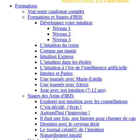
MAINTENANT EN LIBRAIRIE
Formations
Voir notre catalogue complet
Formations et Stages d'IRIS
Développez votre intuition
Niveau 1
Niveau 2
Niveau 3
L’intuition du corps
Comme par magie
Intuition Express
L’intuition dans les étoiles
L’intuition à l’ère de l’intelligence artificielle
Intuitez et Pariez
Une journée avec Marie-Estelle
Une journée avec Alexis
Joue avec ton intuition (7-12 ans)
Stages des Amis d'IRIS
Explorer son intuition avec les constellations
C’est décidé, j’écris !
Aujourd'hui j’improvise !
Il était une fois, une histoire pour changer de cap
Dessiner avec le cerveau droit
Le journal créatif© de l’intuition
Naturellement intuitif