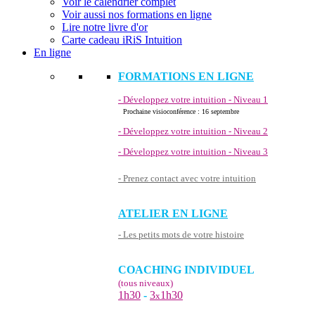
Voir le calendrier complet
Voir aussi nos formations en ligne
Lire notre livre d'or
Carte cadeau iRiS Intuition
En ligne
FORMATIONS EN LIGNE
- Développez votre intuition - Niveau 1
Prochaine visioconférence : 16 septembre
- Développez votre intuition - Niveau 2
- Développez votre intuition - Niveau 3
- Prenez contact avec votre intuition
ATELIER EN LIGNE
- Les petits mots de votre histoire
COACHING INDIVIDUEL
(tous niveaux)
1h30
-
3
1h30
x