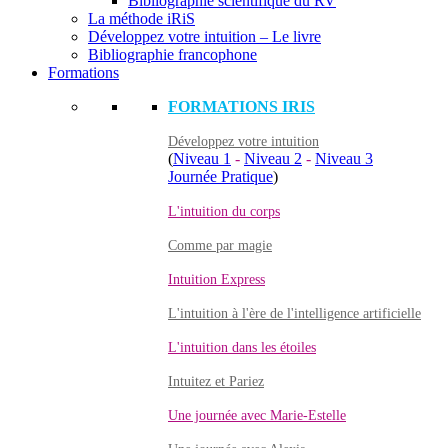
Bibliographie scientifique du RV
La méthode iRiS
Développez votre intuition – Le livre
Bibliographie francophone
Formations
FORMATIONS IRIS
Développez votre intuition
(
Niveau 1
-
Niveau 2
-
Niveau 3
Journée Pratique
)
L'intuition du corps
Comme par magie
Intuition Express
L'intuition à l'ère de l'intelligence artificielle
L'intuition dans les étoiles
Intuitez et Pariez
Une journée avec Marie-Estelle