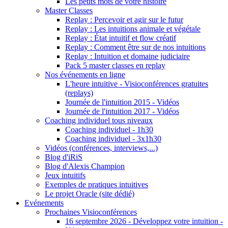
Les petits mots de votre histoire
Master Classes
Replay : Percevoir et agir sur le futur
Replay : Les intuitions animale et végétale
Replay : État intuitif et flow créatif
Replay : Comment être sur de nos intuitions
Replay : Intuition et domaine judiciaire
Pack 5 master classes en replay
Nos événements en ligne
L'heure intuitive - Visioconférences gratuites
(replays)
Journée de l'intuition 2015 - Vidéos
Journée de l'intuition 2017 - Vidéos
Coaching individuel tous niveaux
Coaching individuel - 1h30
Coaching individuel - 3x1h30
Vidéos (conférences, interviews,...)
Blog d'iRiS
Blog d'Alexis Champion
Jeux intuitifs
Exemples de pratiques intuitives
Le projet Oracle (site dédié)
Evénements
Prochaines Visioconférences
16 septembre 2026 - Développez votre intuition -