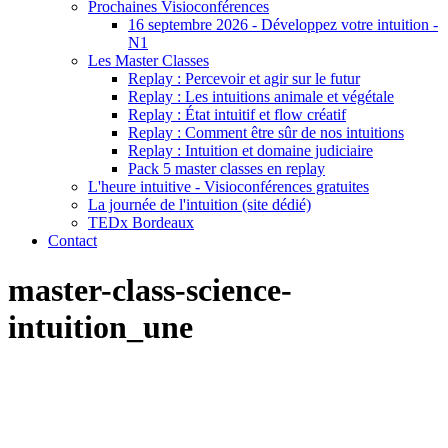
Prochaines Visioconférences
16 septembre 2026 - Développez votre intuition -
N1
Les Master Classes
Replay : Percevoir et agir sur le futur
Replay : Les intuitions animale et végétale
Replay : État intuitif et flow créatif
Replay : Comment être sûr de nos intuitions
Replay : Intuition et domaine judiciaire
Pack 5 master classes en replay
L'heure intuitive - Visioconférences gratuites
La journée de l'intuition (site dédié)
TEDx Bordeaux
Contact
master-class-science-
intuition_une