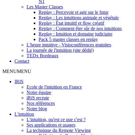
N1
Les Master Classes
Replay : Percevoir et agir sur le futur
Replay : Les intuitions animale et végétale
Replay : État intuitif et flow créatif
Replay : Comment être sûr de nos intuitions
Replay : Intuition et domaine judiciaire
Pack 5 master classes en replay
L'heure intuitive - Visioconférences gratuites
La journée de l'intuition (site dédié)
TEDx Bordeaux
Contact
MENU
MENU
IRIS
Ecole de l'intuition en France
Notre équipe
iRiS recrute
Nos références
Notre blog
L'intuition
L'intuition, qu'est ce que c'est ?
Ses applications et usages
La technique du Remote Viewing