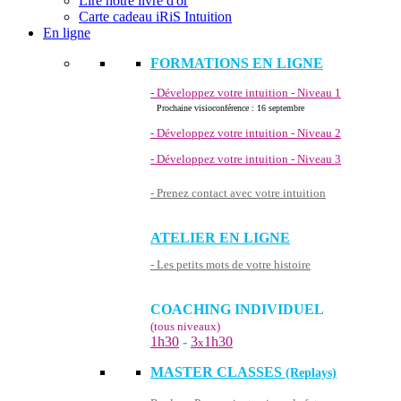
Lire notre livre d'or
Carte cadeau iRiS Intuition
En ligne
FORMATIONS EN LIGNE
- Développez votre intuition - Niveau 1
Prochaine visioconférence : 16 septembre
- Développez votre intuition - Niveau 2
- Développez votre intuition - Niveau 3
- Prenez contact avec votre intuition
ATELIER EN LIGNE
- Les petits mots de votre histoire
COACHING INDIVIDUEL
(tous niveaux)
1h30
-
3
1h30
x
MASTER CLASSES
(Replays)