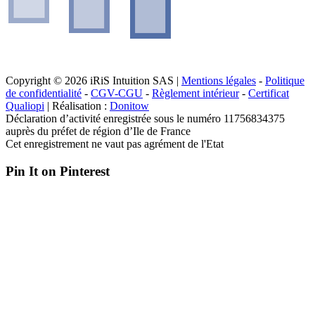
Copyright © 2026 iRiS Intuition SAS |
Mentions légales
-
Politique
de confidentialité
-
CGV-CGU
-
Règlement intérieur
-
Certificat
Qualiopi
| Réalisation :
Donitow
Déclaration d’activité enregistrée sous le numéro 11756834375
auprès du préfet de région d’Ile de France
Cet enregistrement ne vaut pas agrément de l'Etat
Pin It on Pinterest