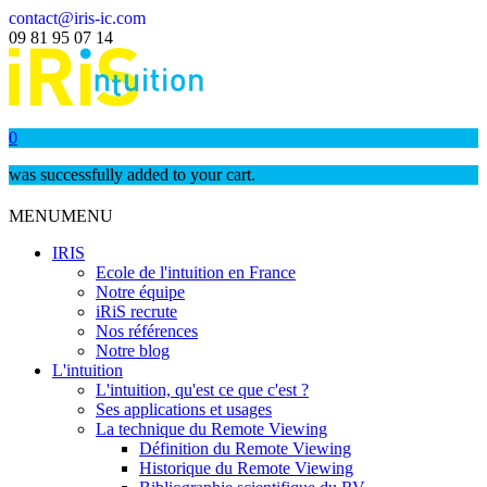
contact@iris-ic.com
09 81 95 07 14
0
was successfully added to your cart.
MENU
MENU
IRIS
Ecole de l'intuition en France
Notre équipe
iRiS recrute
Nos références
Notre blog
L'intuition
L'intuition, qu'est ce que c'est ?
Ses applications et usages
La technique du Remote Viewing
Définition du Remote Viewing
Historique du Remote Viewing