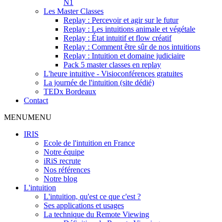
N1
Les Master Classes
Replay : Percevoir et agir sur le futur
Replay : Les intuitions animale et végétale
Replay : État intuitif et flow créatif
Replay : Comment être sûr de nos intuitions
Replay : Intuition et domaine judiciaire
Pack 5 master classes en replay
L'heure intuitive - Visioconférences gratuites
La journée de l'intuition (site dédié)
TEDx Bordeaux
Contact
MENU
MENU
IRIS
Ecole de l'intuition en France
Notre équipe
iRiS recrute
Nos références
Notre blog
L'intuition
L'intuition, qu'est ce que c'est ?
Ses applications et usages
La technique du Remote Viewing