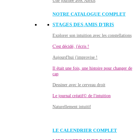
Une journée avec Alexis
NOTRE CATALOGUE COMPLET
STAGES DES AMIS D'IRIS
Explorer son intuition avec les constellations
C'est décidé, j'écris !
Aujourd'hui j'improvise !
Il était une fois, une histoire pour changer de
cap
Dessiner avec le cerveau droit
Le journal créatif© de l'intuition
Naturellement intuitif
LE CALENDRIER COMPLET