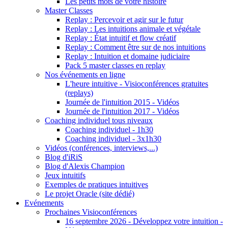
Les petits mots de votre histoire
Master Classes
Replay : Percevoir et agir sur le futur
Replay : Les intuitions animale et végétale
Replay : État intuitif et flow créatif
Replay : Comment être sur de nos intuitions
Replay : Intuition et domaine judiciaire
Pack 5 master classes en replay
Nos événements en ligne
L'heure intuitive - Visioconférences gratuites
(replays)
Journée de l'intuition 2015 - Vidéos
Journée de l'intuition 2017 - Vidéos
Coaching individuel tous niveaux
Coaching individuel - 1h30
Coaching individuel - 3x1h30
Vidéos (conférences, interviews,...)
Blog d'iRiS
Blog d'Alexis Champion
Jeux intuitifs
Exemples de pratiques intuitives
Le projet Oracle (site dédié)
Evénements
Prochaines Visioconférences
16 septembre 2026 - Développez votre intuition -