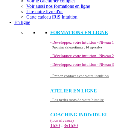
Voir le calendrier complet
Voir aussi nos formations en ligne
Lire notre livre d'or
Carte cadeau iRiS Intuition
En ligne
FORMATIONS EN LIGNE
- Développez votre intuition - Niveau 1
Prochaine visioconférence : 16 septembre
- Développez votre intuition - Niveau 2
- Développez votre intuition - Niveau 3
- Prenez contact avec votre intuition
ATELIER EN LIGNE
- Les petits mots de votre histoire
COACHING INDIVIDUEL
(tous niveaux)
1h30
-
3
1h30
x