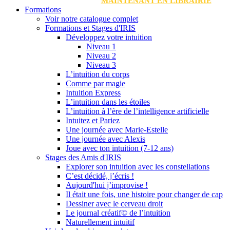
MAINTENANT EN LIBRAIRIE
Formations
Voir notre catalogue complet
Formations et Stages d'IRIS
Développez votre intuition
Niveau 1
Niveau 2
Niveau 3
L’intuition du corps
Comme par magie
Intuition Express
L’intuition dans les étoiles
L’intuition à l’ère de l’intelligence artificielle
Intuitez et Pariez
Une journée avec Marie-Estelle
Une journée avec Alexis
Joue avec ton intuition (7-12 ans)
Stages des Amis d'IRIS
Explorer son intuition avec les constellations
C’est décidé, j’écris !
Aujourd'hui j’improvise !
Il était une fois, une histoire pour changer de cap
Dessiner avec le cerveau droit
Le journal créatif© de l’intuition
Naturellement intuitif