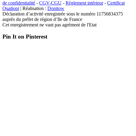
de confidentialité
-
CGV-CGU
-
Règlement intérieur
-
Certificat
Qualiopi
| Réalisation :
Donitow
Déclaration d’activité enregistrée sous le numéro 11756834375
auprès du préfet de région d’Ile de France
Cet enregistrement ne vaut pas agrément de l'Etat
Pin It on Pinterest