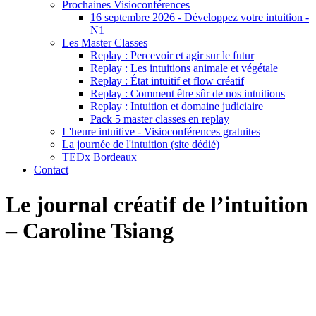
Prochaines Visioconférences
16 septembre 2026 - Développez votre intuition -
N1
Les Master Classes
Replay : Percevoir et agir sur le futur
Replay : Les intuitions animale et végétale
Replay : État intuitif et flow créatif
Replay : Comment être sûr de nos intuitions
Replay : Intuition et domaine judiciaire
Pack 5 master classes en replay
L'heure intuitive - Visioconférences gratuites
La journée de l'intuition (site dédié)
TEDx Bordeaux
Contact
Le journal créatif de l’intuition
– Caroline Tsiang