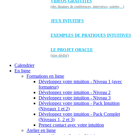
VIDÉOS GRATUITES
(des dizaines de conférences, interviews, soirées,...)
JEUX INTUITIFS
EXEMPLES DE PRATIQUES INTUITIVES
LE PROJET ORACLE
(site dédié)
Calendrier
En ligne
Formations en ligne
Développez votre intuition - Niveau 1 (avec
formateur)
Développez votre intuition - Niveau 2
Développez votre intuition - Niveau 3
Développez votre intuition - Pack Intuition
(Niveaux 1 et 2)
Développez votre intuition - Pack Complet
(Niveaux 1, 2 et 3)
Prenez contact avec votre intuition
Atelier en ligne