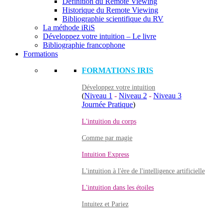
Définition du Remote Viewing
Historique du Remote Viewing
Bibliographie scientifique du RV
La méthode iRiS
Développez votre intuition – Le livre
Bibliographie francophone
Formations
FORMATIONS IRIS
Développez votre intuition
(
Niveau 1
-
Niveau 2
-
Niveau 3
Journée Pratique
)
L'intuition du corps
Comme par magie
Intuition Express
L'intuition à l'ère de l'intelligence artificielle
L'intuition dans les étoiles
Intuitez et Pariez