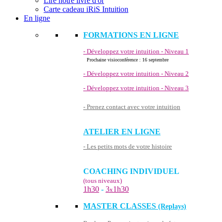
Lire notre livre d'or
Carte cadeau iRiS Intuition
En ligne
FORMATIONS EN LIGNE
- Développez votre intuition - Niveau 1
Prochaine visioconférence : 16 septembre
- Développez votre intuition - Niveau 2
- Développez votre intuition - Niveau 3
- Prenez contact avec votre intuition
ATELIER EN LIGNE
- Les petits mots de votre histoire
COACHING INDIVIDUEL
(tous niveaux)
1h30
-
3
1h30
x
MASTER CLASSES
(Replays)