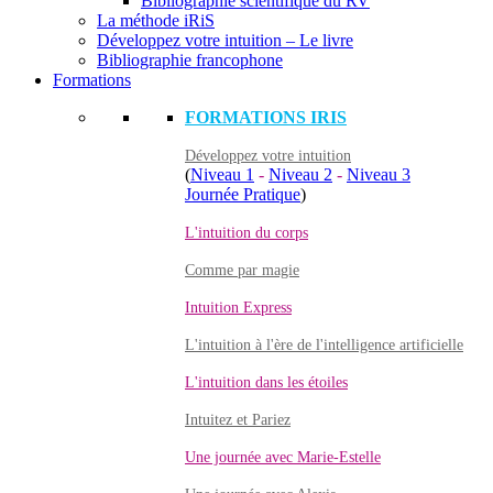
Bibliographie scientifique du RV
La méthode iRiS
Développez votre intuition – Le livre
Bibliographie francophone
Formations
FORMATIONS IRIS
Développez votre intuition
(
Niveau 1
-
Niveau 2
-
Niveau 3
Journée Pratique
)
L'intuition du corps
Comme par magie
Intuition Express
L'intuition à l'ère de l'intelligence artificielle
L'intuition dans les étoiles
Intuitez et Pariez
Une journée avec Marie-Estelle