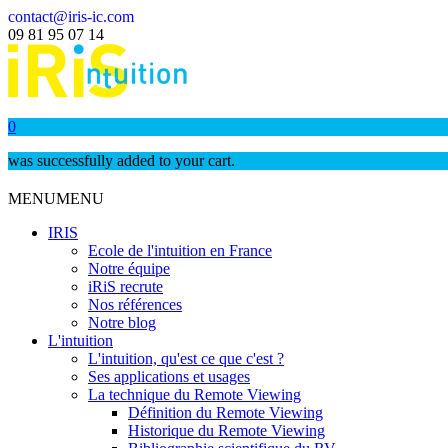
contact@iris-ic.com
09 81 95 07 14
0
was successfully added to your cart.
MENU
MENU
IRIS
Ecole de l'intuition en France
Notre équipe
iRiS recrute
Nos références
Notre blog
L'intuition
L'intuition, qu'est ce que c'est ?
Ses applications et usages
La technique du Remote Viewing
Définition du Remote Viewing
Historique du Remote Viewing