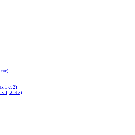
teur)
x 1 et 2)
x 1, 2 et 3)