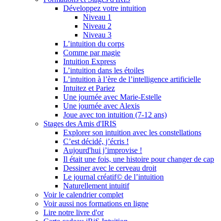
Développez votre intuition
Niveau 1
Niveau 2
Niveau 3
L’intuition du corps
Comme par magie
Intuition Express
L’intuition dans les étoiles
L’intuition à l’ère de l’intelligence artificielle
Intuitez et Pariez
Une journée avec Marie-Estelle
Une journée avec Alexis
Joue avec ton intuition (7-12 ans)
Stages des Amis d'IRIS
Explorer son intuition avec les constellations
C’est décidé, j’écris !
Aujourd'hui j’improvise !
Il était une fois, une histoire pour changer de cap
Dessiner avec le cerveau droit
Le journal créatif© de l’intuition
Naturellement intuitif
Voir le calendrier complet
Voir aussi nos formations en ligne
Lire notre livre d'or