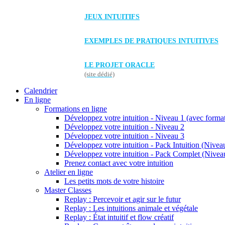
JEUX INTUITIFS
EXEMPLES DE PRATIQUES INTUITIVES
LE PROJET ORACLE
(site dédié)
Calendrier
En ligne
Formations en ligne
Développez votre intuition - Niveau 1 (avec forma
Développez votre intuition - Niveau 2
Développez votre intuition - Niveau 3
Développez votre intuition - Pack Intuition (Niveau
Développez votre intuition - Pack Complet (Niveau
Prenez contact avec votre intuition
Atelier en ligne
Les petits mots de votre histoire
Master Classes
Replay : Percevoir et agir sur le futur
Replay : Les intuitions animale et végétale
Replay : État intuitif et flow créatif