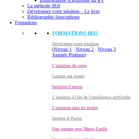
Bibliographie scientifique du RV
La méthode iRiS
Développez votre intuition – Le livre
Bibliographie francophone
Formations
FORMATIONS IRIS
Développez votre intuition
(
Niveau 1
-
Niveau 2
-
Niveau 3
Journée Pratique
)
L'intuition du corps
Comme par magie
Intuition Express
L'intuition à l'ère de l'intelligence artificielle
L'intuition dans les étoiles
Intuitez et Pariez
Une journée avec Marie-Estelle