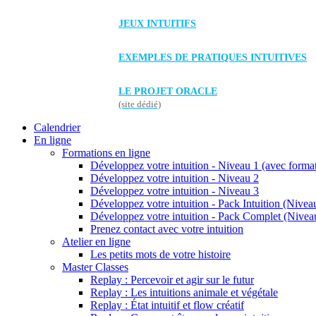
JEUX INTUITIFS
EXEMPLES DE PRATIQUES INTUITIVES
LE PROJET ORACLE
(site dédié)
Calendrier
En ligne
Formations en ligne
Développez votre intuition - Niveau 1 (avec forma
Développez votre intuition - Niveau 2
Développez votre intuition - Niveau 3
Développez votre intuition - Pack Intuition (Niveau
Développez votre intuition - Pack Complet (Niveau
Prenez contact avec votre intuition
Atelier en ligne
Les petits mots de votre histoire
Master Classes
Replay : Percevoir et agir sur le futur
Replay : Les intuitions animale et végétale
Replay : État intuitif et flow créatif