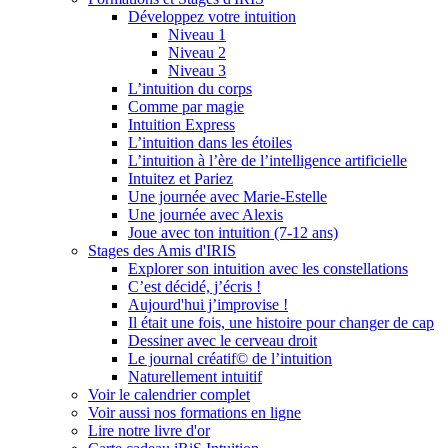
Développez votre intuition
Niveau 1
Niveau 2
Niveau 3
L’intuition du corps
Comme par magie
Intuition Express
L’intuition dans les étoiles
L’intuition à l’ère de l’intelligence artificielle
Intuitez et Pariez
Une journée avec Marie-Estelle
Une journée avec Alexis
Joue avec ton intuition (7-12 ans)
Stages des Amis d'IRIS
Explorer son intuition avec les constellations
C’est décidé, j’écris !
Aujourd'hui j’improvise !
Il était une fois, une histoire pour changer de cap
Dessiner avec le cerveau droit
Le journal créatif© de l’intuition
Naturellement intuitif
Voir le calendrier complet
Voir aussi nos formations en ligne
Lire notre livre d'or