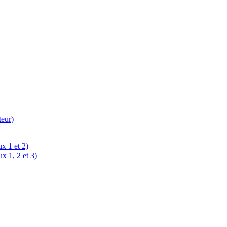
teur)
x 1 et 2)
x 1, 2 et 3)