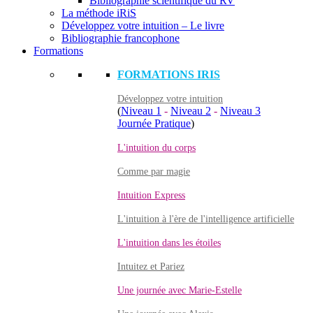
Bibliographie scientifique du RV
La méthode iRiS
Développez votre intuition – Le livre
Bibliographie francophone
Formations
FORMATIONS IRIS
Développez votre intuition
(
Niveau 1
-
Niveau 2
-
Niveau 3
Journée Pratique
)
L'intuition du corps
Comme par magie
Intuition Express
L'intuition à l'ère de l'intelligence artificielle
L'intuition dans les étoiles
Intuitez et Pariez
Une journée avec Marie-Estelle