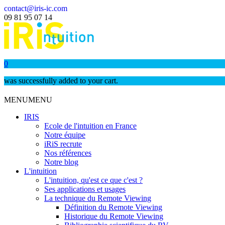
contact@iris-ic.com
09 81 95 07 14
0
was successfully added to your cart.
MENU
MENU
IRIS
Ecole de l'intuition en France
Notre équipe
iRiS recrute
Nos références
Notre blog
L'intuition
L'intuition, qu'est ce que c'est ?
Ses applications et usages
La technique du Remote Viewing
Définition du Remote Viewing
Historique du Remote Viewing