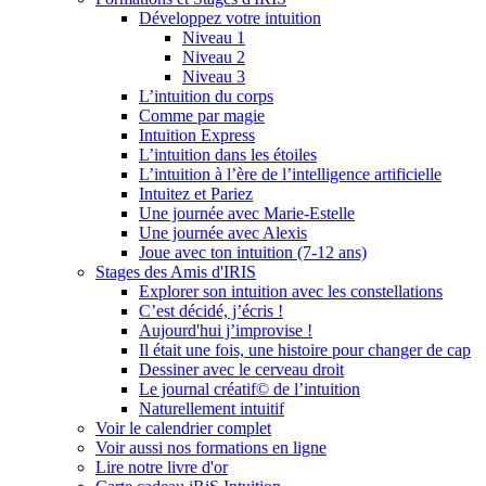
Développez votre intuition
Niveau 1
Niveau 2
Niveau 3
L’intuition du corps
Comme par magie
Intuition Express
L’intuition dans les étoiles
L’intuition à l’ère de l’intelligence artificielle
Intuitez et Pariez
Une journée avec Marie-Estelle
Une journée avec Alexis
Joue avec ton intuition (7-12 ans)
Stages des Amis d'IRIS
Explorer son intuition avec les constellations
C’est décidé, j’écris !
Aujourd'hui j’improvise !
Il était une fois, une histoire pour changer de cap
Dessiner avec le cerveau droit
Le journal créatif© de l’intuition
Naturellement intuitif
Voir le calendrier complet
Voir aussi nos formations en ligne
Lire notre livre d'or