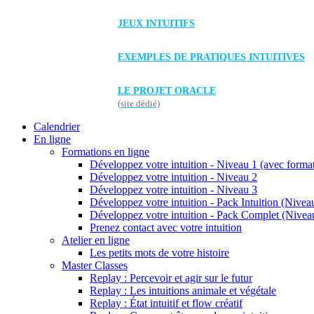
JEUX INTUITIFS
EXEMPLES DE PRATIQUES INTUITIVES
LE PROJET ORACLE
(site dédié)
Calendrier
En ligne
Formations en ligne
Développez votre intuition - Niveau 1 (avec forma
Développez votre intuition - Niveau 2
Développez votre intuition - Niveau 3
Développez votre intuition - Pack Intuition (Niveau
Développez votre intuition - Pack Complet (Niveau
Prenez contact avec votre intuition
Atelier en ligne
Les petits mots de votre histoire
Master Classes
Replay : Percevoir et agir sur le futur
Replay : Les intuitions animale et végétale
Replay : État intuitif et flow créatif