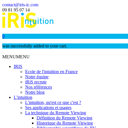
contact@iris-ic.com
09 81 95 07 14
0
was successfully added to your cart.
MENU
MENU
IRIS
Ecole de l'intuition en France
Notre équipe
iRiS recrute
Nos références
Notre blog
L'intuition
L'intuition, qu'est ce que c'est ?
Ses applications et usages
La technique du Remote Viewing
Définition du Remote Viewing
Historique du Remote Viewing