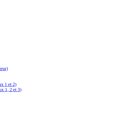
teur)
x 1 et 2)
x 1, 2 et 3)