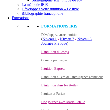
Bibliographie scientifique du RV
La méthode iRiS
Développez votre intuition – Le livre
Bibliographie francophone
Formations
FORMATIONS IRIS
Développez votre intuition
(
Niveau 1
-
Niveau 2
-
Niveau 3
Journée Pratique
)
L'intuition du corps
Comme par magie
Intuition Express
L'intuition à l'ère de l'intelligence artificielle
L'intuition dans les étoiles
Intuitez et Pariez
Une journée avec Marie-Estelle