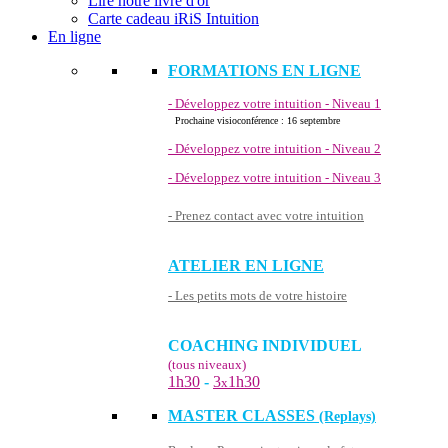
Lire notre livre d'or
Carte cadeau iRiS Intuition
En ligne
FORMATIONS EN LIGNE
- Développez votre intuition - Niveau 1
Prochaine visioconférence : 16 septembre
- Développez votre intuition - Niveau 2
- Développez votre intuition - Niveau 3
- Prenez contact avec votre intuition
ATELIER EN LIGNE
- Les petits mots de votre histoire
COACHING INDIVIDUEL
(tous niveaux)
1h30
-
3
1h30
x
MASTER CLASSES
(Replays)