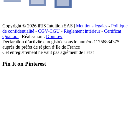
Copyright © 2026 iRiS Intuition SAS |
Mentions légales
-
Politique
de confidentialité
-
CGV-CGU
-
Règlement intérieur
-
Certificat
Qualiopi
| Réalisation :
Donitow
Déclaration d’activité enregistrée sous le numéro 11756834375
auprès du préfet de région d’Ile de France
Cet enregistrement ne vaut pas agrément de l'Etat
Pin It on Pinterest