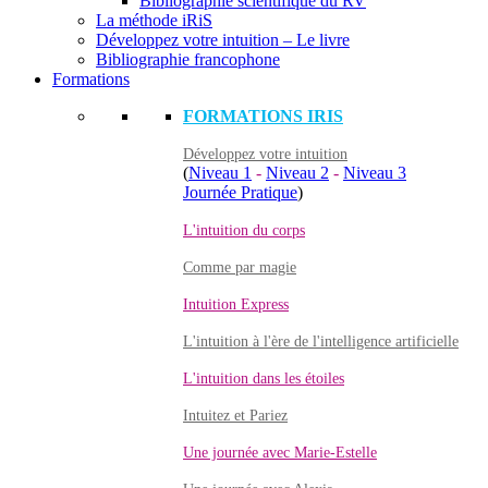
Bibliographie scientifique du RV
La méthode iRiS
Développez votre intuition – Le livre
Bibliographie francophone
Formations
FORMATIONS IRIS
Développez votre intuition
(
Niveau 1
-
Niveau 2
-
Niveau 3
Journée Pratique
)
L'intuition du corps
Comme par magie
Intuition Express
L'intuition à l'ère de l'intelligence artificielle
L'intuition dans les étoiles
Intuitez et Pariez
Une journée avec Marie-Estelle