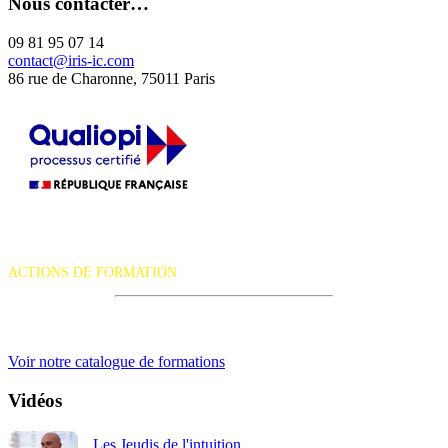
Nous contacter…
09 81 95 07 14
contact@iris-ic.com
86 rue de Charonne, 75011 Paris
La certification qualité a été délivrée au titre de la catégorie d'action
suivante :
ACTIONS DE FORMATION
iRiS Intuition est un organisme de formation professionnelle
continue.
Voir notre catalogue de formations
Vidéos
Les Jeudis de l'intuition