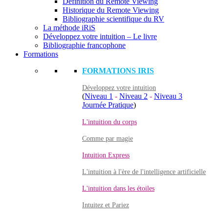
Définition du Remote Viewing
Historique du Remote Viewing
Bibliographie scientifique du RV
La méthode iRiS
Développez votre intuition – Le livre
Bibliographie francophone
Formations
FORMATIONS IRIS
Développez votre intuition
(
Niveau 1
-
Niveau 2
-
Niveau 3
Journée Pratique
)
L'intuition du corps
Comme par magie
Intuition Express
L'intuition à l'ère de l'intelligence artificielle
L'intuition dans les étoiles
Intuitez et Pariez