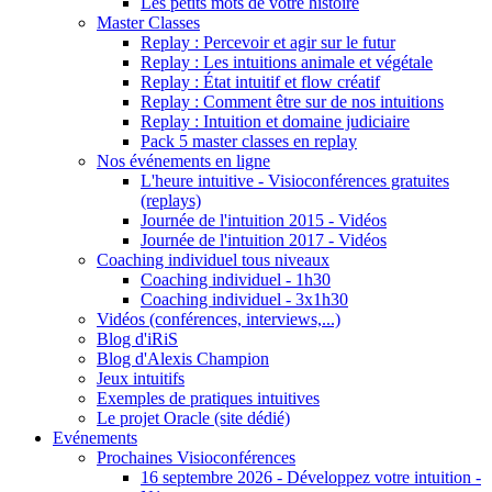
Les petits mots de votre histoire
Master Classes
Replay : Percevoir et agir sur le futur
Replay : Les intuitions animale et végétale
Replay : État intuitif et flow créatif
Replay : Comment être sur de nos intuitions
Replay : Intuition et domaine judiciaire
Pack 5 master classes en replay
Nos événements en ligne
L'heure intuitive - Visioconférences gratuites
(replays)
Journée de l'intuition 2015 - Vidéos
Journée de l'intuition 2017 - Vidéos
Coaching individuel tous niveaux
Coaching individuel - 1h30
Coaching individuel - 3x1h30
Vidéos (conférences, interviews,...)
Blog d'iRiS
Blog d'Alexis Champion
Jeux intuitifs
Exemples de pratiques intuitives
Le projet Oracle (site dédié)
Evénements
Prochaines Visioconférences
16 septembre 2026 - Développez votre intuition -