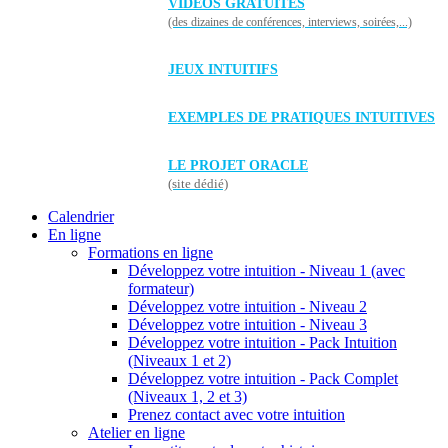
VIDÉOS GRATUITES
(des dizaines de conférences, interviews, soirées,...)
JEUX INTUITIFS
EXEMPLES DE PRATIQUES INTUITIVES
LE PROJET ORACLE
(site dédié)
Calendrier
En ligne
Formations en ligne
Développez votre intuition - Niveau 1 (avec
formateur)
Développez votre intuition - Niveau 2
Développez votre intuition - Niveau 3
Développez votre intuition - Pack Intuition
(Niveaux 1 et 2)
Développez votre intuition - Pack Complet
(Niveaux 1, 2 et 3)
Prenez contact avec votre intuition
Atelier en ligne