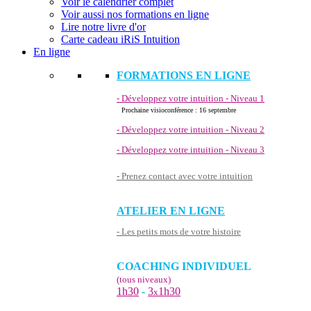
Voir le calendrier complet
Voir aussi nos formations en ligne
Lire notre livre d'or
Carte cadeau iRiS Intuition
En ligne
FORMATIONS EN LIGNE
- Développez votre intuition - Niveau 1
Prochaine visioconférence : 16 septembre
- Développez votre intuition - Niveau 2
- Développez votre intuition - Niveau 3
- Prenez contact avec votre intuition
ATELIER EN LIGNE
- Les petits mots de votre histoire
COACHING INDIVIDUEL
(tous niveaux)
1h30
-
3
1h30
x