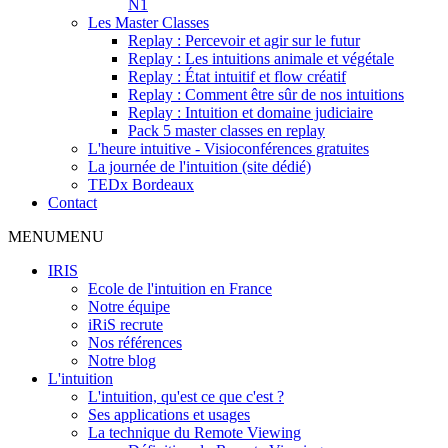
N1
Les Master Classes
Replay : Percevoir et agir sur le futur
Replay : Les intuitions animale et végétale
Replay : État intuitif et flow créatif
Replay : Comment être sûr de nos intuitions
Replay : Intuition et domaine judiciaire
Pack 5 master classes en replay
L'heure intuitive - Visioconférences gratuites
La journée de l'intuition (site dédié)
TEDx Bordeaux
Contact
MENU
MENU
IRIS
Ecole de l'intuition en France
Notre équipe
iRiS recrute
Nos références
Notre blog
L'intuition
L'intuition, qu'est ce que c'est ?
Ses applications et usages
La technique du Remote Viewing