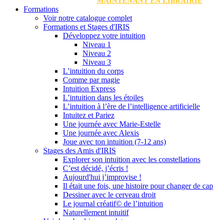
MAINTENANT EN LIBRAIRIE
Formations
Voir notre catalogue complet
Formations et Stages d'IRIS
Développez votre intuition
Niveau 1
Niveau 2
Niveau 3
L’intuition du corps
Comme par magie
Intuition Express
L’intuition dans les étoiles
L’intuition à l’ère de l’intelligence artificielle
Intuitez et Pariez
Une journée avec Marie-Estelle
Une journée avec Alexis
Joue avec ton intuition (7-12 ans)
Stages des Amis d'IRIS
Explorer son intuition avec les constellations
C’est décidé, j’écris !
Aujourd'hui j’improvise !
Il était une fois, une histoire pour changer de cap
Dessiner avec le cerveau droit
Le journal créatif© de l’intuition
Naturellement intuitif