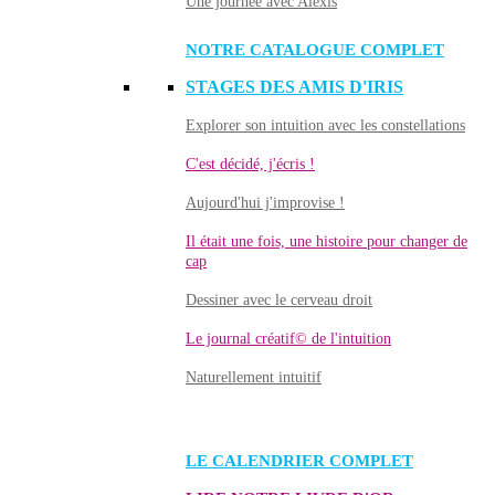
Une journée avec Alexis
NOTRE CATALOGUE COMPLET
STAGES DES AMIS D'IRIS
Explorer son intuition avec les constellations
C'est décidé, j'écris !
Aujourd'hui j'improvise !
Il était une fois, une histoire pour changer de
cap
Dessiner avec le cerveau droit
Le journal créatif© de l'intuition
Naturellement intuitif
LE CALENDRIER COMPLET