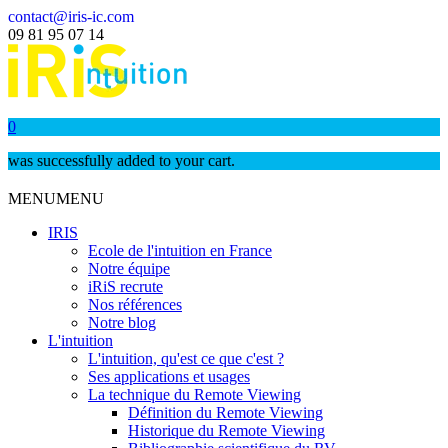
contact@iris-ic.com
09 81 95 07 14
0
was successfully added to your cart.
MENU
MENU
IRIS
Ecole de l'intuition en France
Notre équipe
iRiS recrute
Nos références
Notre blog
L'intuition
L'intuition, qu'est ce que c'est ?
Ses applications et usages
La technique du Remote Viewing
Définition du Remote Viewing
Historique du Remote Viewing