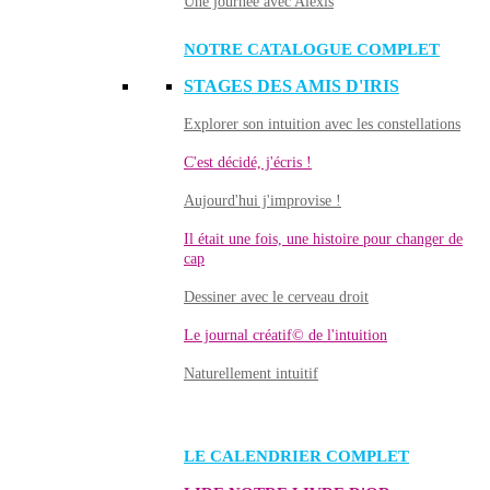
Une journée avec Alexis
NOTRE CATALOGUE COMPLET
STAGES DES AMIS D'IRIS
Explorer son intuition avec les constellations
C'est décidé, j'écris !
Aujourd'hui j'improvise !
Il était une fois, une histoire pour changer de
cap
Dessiner avec le cerveau droit
Le journal créatif© de l'intuition
Naturellement intuitif
LE CALENDRIER COMPLET