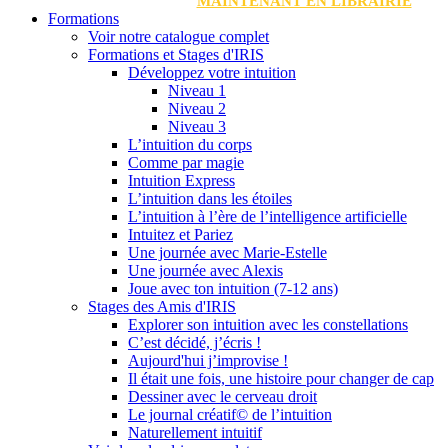
MAINTENANT EN LIBRAIRIE
Formations
Voir notre catalogue complet
Formations et Stages d'IRIS
Développez votre intuition
Niveau 1
Niveau 2
Niveau 3
L’intuition du corps
Comme par magie
Intuition Express
L’intuition dans les étoiles
L’intuition à l’ère de l’intelligence artificielle
Intuitez et Pariez
Une journée avec Marie-Estelle
Une journée avec Alexis
Joue avec ton intuition (7-12 ans)
Stages des Amis d'IRIS
Explorer son intuition avec les constellations
C’est décidé, j’écris !
Aujourd'hui j’improvise !
Il était une fois, une histoire pour changer de cap
Dessiner avec le cerveau droit
Le journal créatif© de l’intuition
Naturellement intuitif