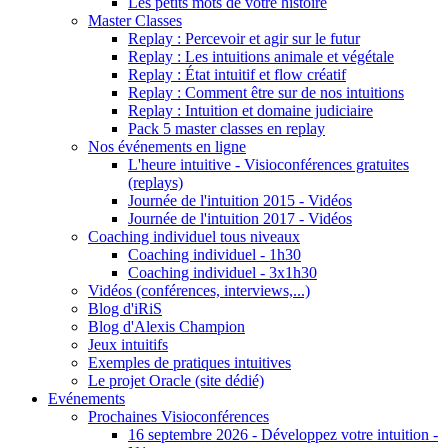
Les petits mots de votre histoire
Master Classes
Replay : Percevoir et agir sur le futur
Replay : Les intuitions animale et végétale
Replay : État intuitif et flow créatif
Replay : Comment être sur de nos intuitions
Replay : Intuition et domaine judiciaire
Pack 5 master classes en replay
Nos événements en ligne
L'heure intuitive - Visioconférences gratuites
(replays)
Journée de l'intuition 2015 - Vidéos
Journée de l'intuition 2017 - Vidéos
Coaching individuel tous niveaux
Coaching individuel - 1h30
Coaching individuel - 3x1h30
Vidéos (conférences, interviews,...)
Blog d'iRiS
Blog d'Alexis Champion
Jeux intuitifs
Exemples de pratiques intuitives
Le projet Oracle (site dédié)
Evénements
Prochaines Visioconférences
16 septembre 2026 - Développez votre intuition -