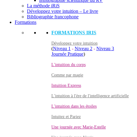
Bibliographie scientifique du RV
La méthode iRiS
Développez votre intuition – Le livre
Bibliographie francophone
Formations
FORMATIONS IRIS
Développez votre intuition
(
Niveau 1
-
Niveau 2
-
Niveau 3
Journée Pratique
)
L'intuition du corps
Comme par magie
Intuition Express
L'intuition à l'ère de l'intelligence artificielle
L'intuition dans les étoiles
Intuitez et Pariez
Une journée avec Marie-Estelle