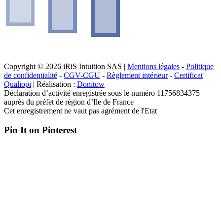
Copyright © 2026 iRiS Intuition SAS |
Mentions légales
-
Politique
de confidentialité
-
CGV-CGU
-
Règlement intérieur
-
Certificat
Qualiopi
| Réalisation :
Donitow
Déclaration d’activité enregistrée sous le numéro 11756834375
auprès du préfet de région d’Ile de France
Cet enregistrement ne vaut pas agrément de l'Etat
Pin It on Pinterest