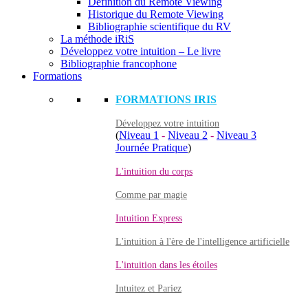
Définition du Remote Viewing
Historique du Remote Viewing
Bibliographie scientifique du RV
La méthode iRiS
Développez votre intuition – Le livre
Bibliographie francophone
Formations
FORMATIONS IRIS
Développez votre intuition
(
Niveau 1
-
Niveau 2
-
Niveau 3
Journée Pratique
)
L'intuition du corps
Comme par magie
Intuition Express
L'intuition à l'ère de l'intelligence artificielle
L'intuition dans les étoiles
Intuitez et Pariez