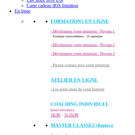
Lire notre livre d'or
Carte cadeau iRiS Intuition
En ligne
FORMATIONS EN LIGNE
- Développez votre intuition - Niveau 1
Prochaine visioconférence : 16 septembre
- Développez votre intuition - Niveau 2
- Développez votre intuition - Niveau 3
- Prenez contact avec votre intuition
ATELIER EN LIGNE
- Les petits mots de votre histoire
COACHING INDIVIDUEL
(tous niveaux)
1h30
-
3
1h30
x
MASTER CLASSES
(Replays)