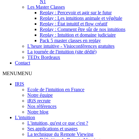
N1
Les Master Classes
Replay : Percevoir et agir sur le futur
Replay : Les intuitions animale et végétale
Replay : État intuitif et flow créatif
Replay : Comment être sûr de nos intuitions
Replay : Intuition et domaine judiciaire
Pack 5 master classes en replay
L'heure intuitive - Visioconférences gratuites
La journée de l'intuition (site dédié)
TEDx Bordeaux
Contact
MENU
MENU
IRIS
Ecole de l'intuition en France
Notre équipe
iRiS recrute
Nos références
Notre blog
L'intuition
L'intuition, qu'est ce que c'est ?
Ses applications et usages
La technique du Remote Viewing