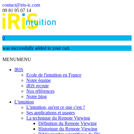
contact@iris-ic.com
09 81 95 07 14
0
was successfully added to your cart.
MENU
MENU
IRIS
Ecole de l'intuition en France
Notre équipe
iRiS recrute
Nos références
Notre blog
L'intuition
L'intuition, qu'est ce que c'est ?
Ses applications et usages
La technique du Remote Viewing
Définition du Remote Viewing
Historique du Remote Viewing