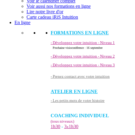
Voir le calendrier complet
Voir aussi nos formations en ligne
Lire notre livre d'or
Carte cadeau iRiS Intuition
En ligne
FORMATIONS EN LIGNE
- Développez votre intuition - Niveau 1
Prochaine visioconférence : 16 septembre
- Développez votre intuition - Niveau 2
- Développez votre intuition - Niveau 3
- Prenez contact avec votre intuition
ATELIER EN LIGNE
- Les petits mots de votre histoire
COACHING INDIVIDUEL
(tous niveaux)
1h30
-
3
1h30
x