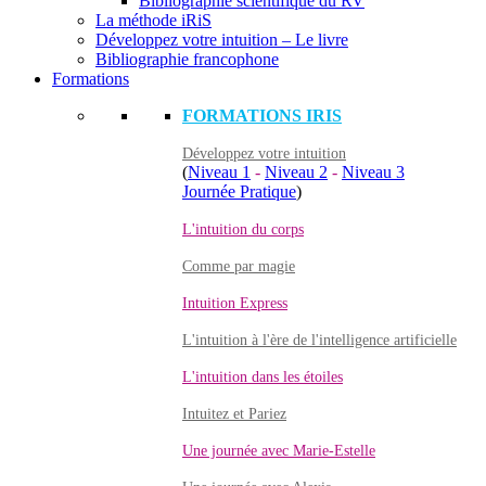
Bibliographie scientifique du RV
La méthode iRiS
Développez votre intuition – Le livre
Bibliographie francophone
Formations
FORMATIONS IRIS
Développez votre intuition
(
Niveau 1
-
Niveau 2
-
Niveau 3
Journée Pratique
)
L'intuition du corps
Comme par magie
Intuition Express
L'intuition à l'ère de l'intelligence artificielle
L'intuition dans les étoiles
Intuitez et Pariez
Une journée avec Marie-Estelle