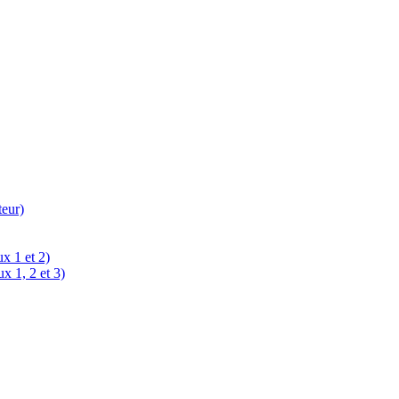
teur)
x 1 et 2)
x 1, 2 et 3)