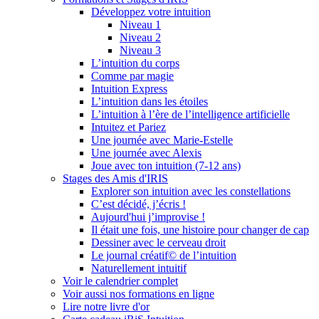
Développez votre intuition
Niveau 1
Niveau 2
Niveau 3
L’intuition du corps
Comme par magie
Intuition Express
L’intuition dans les étoiles
L’intuition à l’ère de l’intelligence artificielle
Intuitez et Pariez
Une journée avec Marie-Estelle
Une journée avec Alexis
Joue avec ton intuition (7-12 ans)
Stages des Amis d'IRIS
Explorer son intuition avec les constellations
C’est décidé, j’écris !
Aujourd'hui j’improvise !
Il était une fois, une histoire pour changer de cap
Dessiner avec le cerveau droit
Le journal créatif© de l’intuition
Naturellement intuitif
Voir le calendrier complet
Voir aussi nos formations en ligne
Lire notre livre d'or