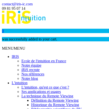
contact@iris-ic.com
09 81 95 07 14
0
was successfully added to your cart.
MENU
MENU
IRIS
Ecole de l'intuition en France
Notre équipe
iRiS recrute
Nos références
Notre blog
L'intuition
L'intuition, qu'est ce que c'est ?
Ses applications et usages
La technique du Remote Viewing
Définition du Remote Viewing
Historique du Remote Viewing