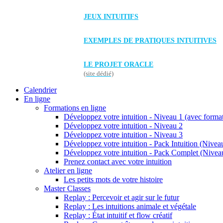
JEUX INTUITIFS
EXEMPLES DE PRATIQUES INTUITIVES
LE PROJET ORACLE
(site dédié)
Calendrier
En ligne
Formations en ligne
Développez votre intuition - Niveau 1 (avec forma
Développez votre intuition - Niveau 2
Développez votre intuition - Niveau 3
Développez votre intuition - Pack Intuition (Niveau
Développez votre intuition - Pack Complet (Niveau
Prenez contact avec votre intuition
Atelier en ligne
Les petits mots de votre histoire
Master Classes
Replay : Percevoir et agir sur le futur
Replay : Les intuitions animale et végétale
Replay : État intuitif et flow créatif