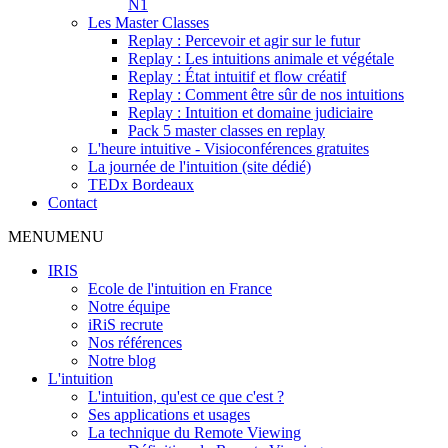
N1
Les Master Classes
Replay : Percevoir et agir sur le futur
Replay : Les intuitions animale et végétale
Replay : État intuitif et flow créatif
Replay : Comment être sûr de nos intuitions
Replay : Intuition et domaine judiciaire
Pack 5 master classes en replay
L'heure intuitive - Visioconférences gratuites
La journée de l'intuition (site dédié)
TEDx Bordeaux
Contact
MENU
MENU
IRIS
Ecole de l'intuition en France
Notre équipe
iRiS recrute
Nos références
Notre blog
L'intuition
L'intuition, qu'est ce que c'est ?
Ses applications et usages
La technique du Remote Viewing