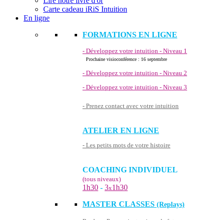
Lire notre livre d'or
Carte cadeau iRiS Intuition
En ligne
FORMATIONS EN LIGNE
- Développez votre intuition - Niveau 1
Prochaine visioconférence : 16 septembre
- Développez votre intuition - Niveau 2
- Développez votre intuition - Niveau 3
- Prenez contact avec votre intuition
ATELIER EN LIGNE
- Les petits mots de votre histoire
COACHING INDIVIDUEL
(tous niveaux)
1h30
-
3
1h30
x
MASTER CLASSES
(Replays)