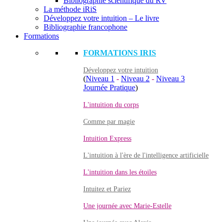
Bibliographie scientifique du RV
La méthode iRiS
Développez votre intuition – Le livre
Bibliographie francophone
Formations
FORMATIONS IRIS
Développez votre intuition
(
Niveau 1
-
Niveau 2
-
Niveau 3
Journée Pratique
)
L'intuition du corps
Comme par magie
Intuition Express
L'intuition à l'ère de l'intelligence artificielle
L'intuition dans les étoiles
Intuitez et Pariez
Une journée avec Marie-Estelle