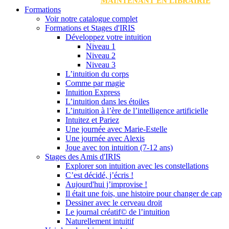
MAINTENANT EN LIBRAIRIE
Formations
Voir notre catalogue complet
Formations et Stages d'IRIS
Développez votre intuition
Niveau 1
Niveau 2
Niveau 3
L’intuition du corps
Comme par magie
Intuition Express
L’intuition dans les étoiles
L’intuition à l’ère de l’intelligence artificielle
Intuitez et Pariez
Une journée avec Marie-Estelle
Une journée avec Alexis
Joue avec ton intuition (7-12 ans)
Stages des Amis d'IRIS
Explorer son intuition avec les constellations
C’est décidé, j’écris !
Aujourd'hui j’improvise !
Il était une fois, une histoire pour changer de cap
Dessiner avec le cerveau droit
Le journal créatif© de l’intuition
Naturellement intuitif