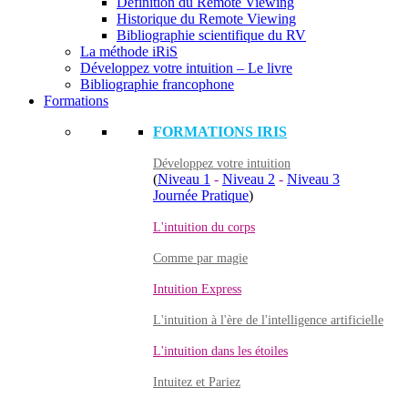
Définition du Remote Viewing
Historique du Remote Viewing
Bibliographie scientifique du RV
La méthode iRiS
Développez votre intuition – Le livre
Bibliographie francophone
Formations
FORMATIONS IRIS
Développez votre intuition
(
Niveau 1
-
Niveau 2
-
Niveau 3
Journée Pratique
)
L'intuition du corps
Comme par magie
Intuition Express
L'intuition à l'ère de l'intelligence artificielle
L'intuition dans les étoiles
Intuitez et Pariez