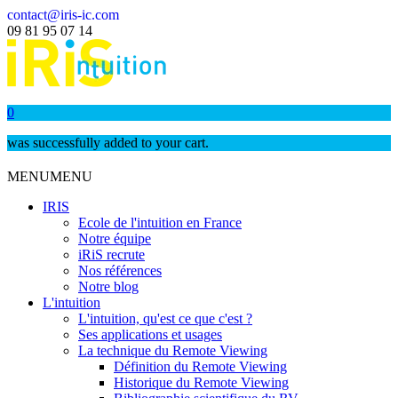
contact@iris-ic.com
09 81 95 07 14
0
was successfully added to your cart.
MENU
MENU
IRIS
Ecole de l'intuition en France
Notre équipe
iRiS recrute
Nos références
Notre blog
L'intuition
L'intuition, qu'est ce que c'est ?
Ses applications et usages
La technique du Remote Viewing
Définition du Remote Viewing
Historique du Remote Viewing