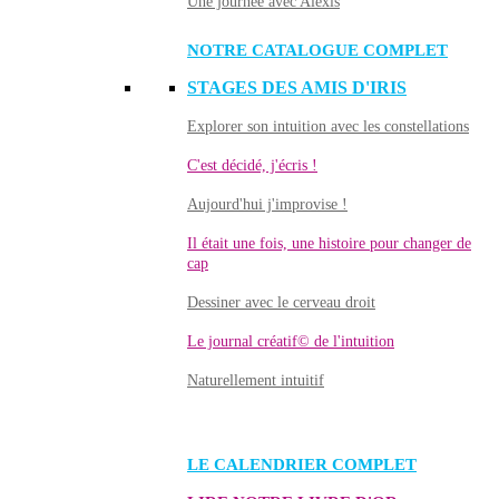
Une journée avec Alexis
NOTRE CATALOGUE COMPLET
STAGES DES AMIS D'IRIS
Explorer son intuition avec les constellations
C'est décidé, j'écris !
Aujourd'hui j'improvise !
Il était une fois, une histoire pour changer de
cap
Dessiner avec le cerveau droit
Le journal créatif© de l'intuition
Naturellement intuitif
LE CALENDRIER COMPLET