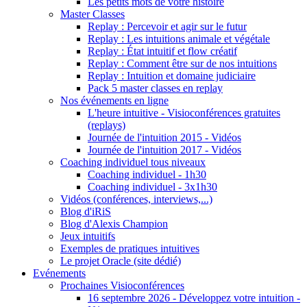
Les petits mots de votre histoire
Master Classes
Replay : Percevoir et agir sur le futur
Replay : Les intuitions animale et végétale
Replay : État intuitif et flow créatif
Replay : Comment être sur de nos intuitions
Replay : Intuition et domaine judiciaire
Pack 5 master classes en replay
Nos événements en ligne
L'heure intuitive - Visioconférences gratuites
(replays)
Journée de l'intuition 2015 - Vidéos
Journée de l'intuition 2017 - Vidéos
Coaching individuel tous niveaux
Coaching individuel - 1h30
Coaching individuel - 3x1h30
Vidéos (conférences, interviews,...)
Blog d'iRiS
Blog d'Alexis Champion
Jeux intuitifs
Exemples de pratiques intuitives
Le projet Oracle (site dédié)
Evénements
Prochaines Visioconférences
16 septembre 2026 - Développez votre intuition -