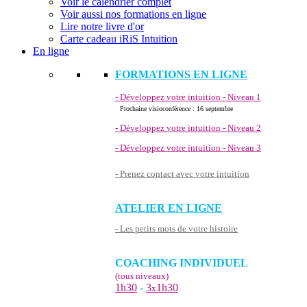
Voir le calendrier complet
Voir aussi nos formations en ligne
Lire notre livre d'or
Carte cadeau iRiS Intuition
En ligne
FORMATIONS EN LIGNE
- Développez votre intuition - Niveau 1
Prochaine visioconférence : 16 septembre
- Développez votre intuition - Niveau 2
- Développez votre intuition - Niveau 3
- Prenez contact avec votre intuition
ATELIER EN LIGNE
- Les petits mots de votre histoire
COACHING INDIVIDUEL
(tous niveaux)
1h30
-
3
1h30
x