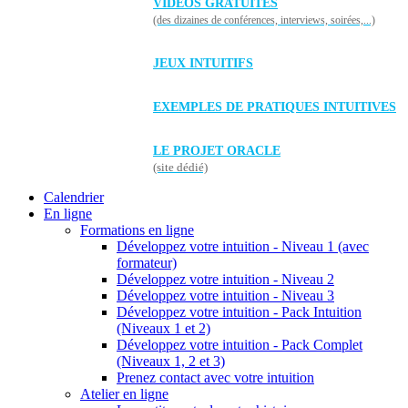
VIDÉOS GRATUITES
(des dizaines de conférences, interviews, soirées,...)
JEUX INTUITIFS
EXEMPLES DE PRATIQUES INTUITIVES
LE PROJET ORACLE
(site dédié)
Calendrier
En ligne
Formations en ligne
Développez votre intuition - Niveau 1 (avec
formateur)
Développez votre intuition - Niveau 2
Développez votre intuition - Niveau 3
Développez votre intuition - Pack Intuition
(Niveaux 1 et 2)
Développez votre intuition - Pack Complet
(Niveaux 1, 2 et 3)
Prenez contact avec votre intuition
Atelier en ligne