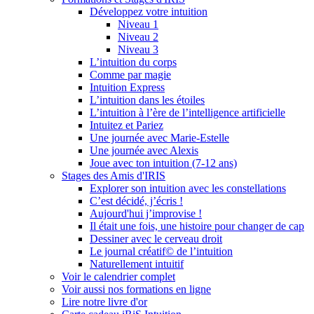
Développez votre intuition
Niveau 1
Niveau 2
Niveau 3
L’intuition du corps
Comme par magie
Intuition Express
L’intuition dans les étoiles
L’intuition à l’ère de l’intelligence artificielle
Intuitez et Pariez
Une journée avec Marie-Estelle
Une journée avec Alexis
Joue avec ton intuition (7-12 ans)
Stages des Amis d'IRIS
Explorer son intuition avec les constellations
C’est décidé, j’écris !
Aujourd'hui j’improvise !
Il était une fois, une histoire pour changer de cap
Dessiner avec le cerveau droit
Le journal créatif© de l’intuition
Naturellement intuitif
Voir le calendrier complet
Voir aussi nos formations en ligne
Lire notre livre d'or