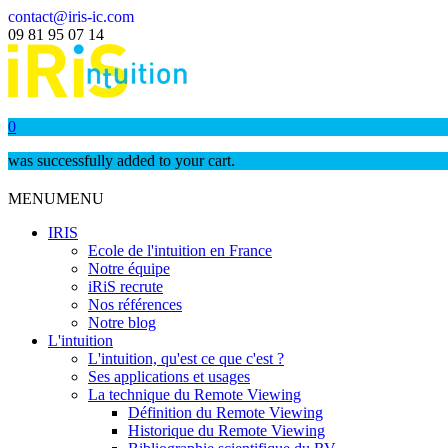
contact@iris-ic.com
09 81 95 07 14
0
was successfully added to your cart.
MENU
MENU
IRIS
Ecole de l'intuition en France
Notre équipe
iRiS recrute
Nos références
Notre blog
L'intuition
L'intuition, qu'est ce que c'est ?
Ses applications et usages
La technique du Remote Viewing
Définition du Remote Viewing
Historique du Remote Viewing