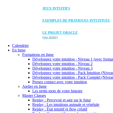
JEUX INTUITIFS
EXEMPLES DE PRATIQUES INTUITIVES
LE PROJET ORACLE
(site dédié)
Calendrier
En ligne
Formations en ligne
Développez votre intuition - Niveau 1 (avec forma
Développez votre intuition - Niveau 2
Développez votre intuition - Niveau 3
Développez votre intuition - Pack Intuition (Niveau
Développez votre intuition - Pack Complet (Niveau
Prenez contact avec votre intuition
Atelier en ligne
Les petits mots de votre histoire
Master Classes
Replay : Percevoir et agir sur le futur
Replay : Les intuitions animale et végétale
Replay : État intuitif et flow créatif