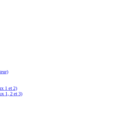
teur)
x 1 et 2)
x 1, 2 et 3)