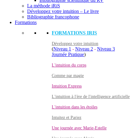
Bibliographie scientifique du RV
La méthode iRiS
Développez votre intuition – Le livre
Bibliographie francophone
Formations
FORMATIONS IRIS
Développez votre intuition
(
Niveau 1
-
Niveau 2
-
Niveau 3
Journée Pratique
)
L'intuition du corps
Comme par magie
Intuition Express
L'intuition à l'ère de l'intelligence artificielle
L'intuition dans les étoiles
Intuitez et Pariez
Une journée avec Marie-Estelle