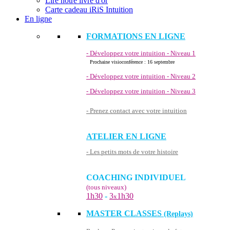
Lire notre livre d'or
Carte cadeau iRiS Intuition
En ligne
FORMATIONS EN LIGNE
- Développez votre intuition - Niveau 1
Prochaine visioconférence : 16 septembre
- Développez votre intuition - Niveau 2
- Développez votre intuition - Niveau 3
- Prenez contact avec votre intuition
ATELIER EN LIGNE
- Les petits mots de votre histoire
COACHING INDIVIDUEL
(tous niveaux)
1h30
-
3
1h30
x
MASTER CLASSES
(Replays)