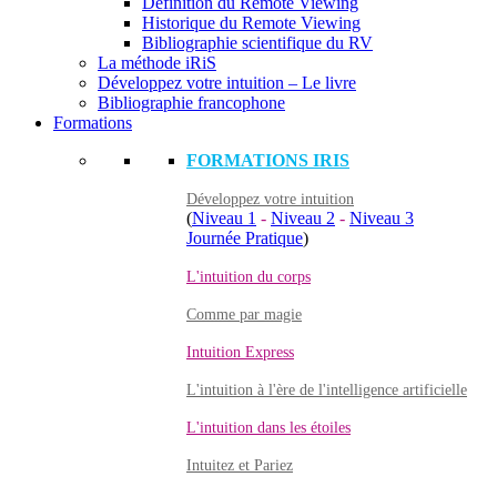
Définition du Remote Viewing
Historique du Remote Viewing
Bibliographie scientifique du RV
La méthode iRiS
Développez votre intuition – Le livre
Bibliographie francophone
Formations
FORMATIONS IRIS
Développez votre intuition
(
Niveau 1
-
Niveau 2
-
Niveau 3
Journée Pratique
)
L'intuition du corps
Comme par magie
Intuition Express
L'intuition à l'ère de l'intelligence artificielle
L'intuition dans les étoiles
Intuitez et Pariez