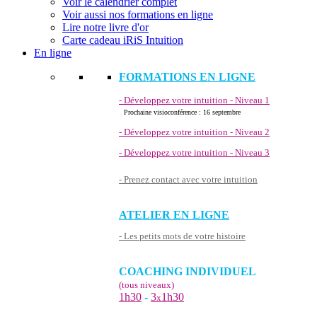
Voir le calendrier complet
Voir aussi nos formations en ligne
Lire notre livre d'or
Carte cadeau iRiS Intuition
En ligne
FORMATIONS EN LIGNE
- Développez votre intuition - Niveau 1
Prochaine visioconférence : 16 septembre
- Développez votre intuition - Niveau 2
- Développez votre intuition - Niveau 3
- Prenez contact avec votre intuition
ATELIER EN LIGNE
- Les petits mots de votre histoire
COACHING INDIVIDUEL
(tous niveaux)
1h30
-
3
1h30
x