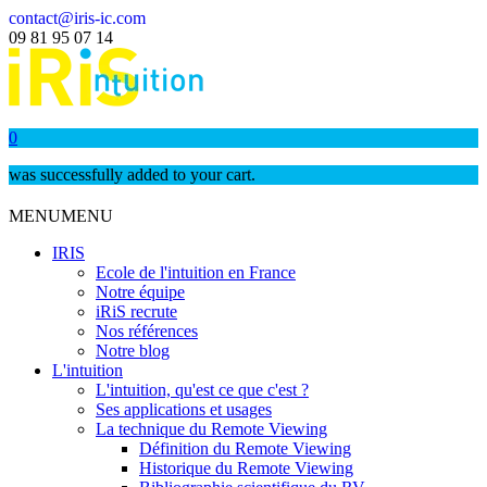
contact@iris-ic.com
09 81 95 07 14
0
was successfully added to your cart.
MENU
MENU
IRIS
Ecole de l'intuition en France
Notre équipe
iRiS recrute
Nos références
Notre blog
L'intuition
L'intuition, qu'est ce que c'est ?
Ses applications et usages
La technique du Remote Viewing
Définition du Remote Viewing
Historique du Remote Viewing