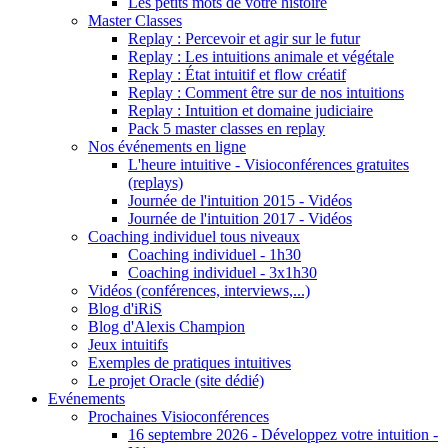
Les petits mots de votre histoire
Master Classes
Replay : Percevoir et agir sur le futur
Replay : Les intuitions animale et végétale
Replay : État intuitif et flow créatif
Replay : Comment être sur de nos intuitions
Replay : Intuition et domaine judiciaire
Pack 5 master classes en replay
Nos événements en ligne
L'heure intuitive - Visioconférences gratuites
(replays)
Journée de l'intuition 2015 - Vidéos
Journée de l'intuition 2017 - Vidéos
Coaching individuel tous niveaux
Coaching individuel - 1h30
Coaching individuel - 3x1h30
Vidéos (conférences, interviews,...)
Blog d'iRiS
Blog d'Alexis Champion
Jeux intuitifs
Exemples de pratiques intuitives
Le projet Oracle (site dédié)
Evénements
Prochaines Visioconférences
16 septembre 2026 - Développez votre intuition -