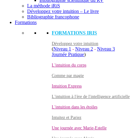
Bibliographie scientifique du RV
La méthode iRiS
Développez votre intuition – Le livre
Bibliographie francophone
Formations
FORMATIONS IRIS
Développez votre intuition
(
Niveau 1
-
Niveau 2
-
Niveau 3
Journée Pratique
)
L'intuition du corps
Comme par magie
Intuition Express
L'intuition à l'ère de l'intelligence artificielle
L'intuition dans les étoiles
Intuitez et Pariez
Une journée avec Marie-Estelle