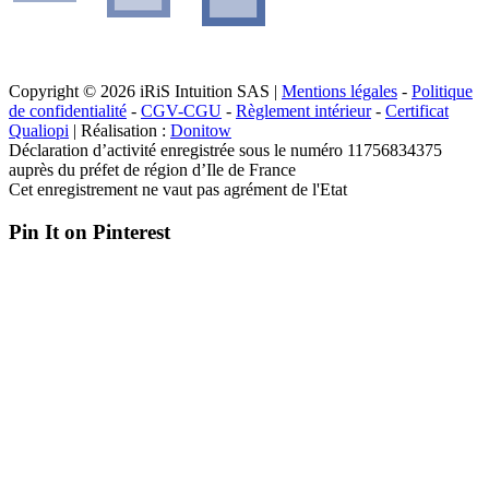
Copyright © 2026 iRiS Intuition SAS |
Mentions légales
-
Politique
de confidentialité
-
CGV-CGU
-
Règlement intérieur
-
Certificat
Qualiopi
| Réalisation :
Donitow
Déclaration d’activité enregistrée sous le numéro 11756834375
auprès du préfet de région d’Ile de France
Cet enregistrement ne vaut pas agrément de l'Etat
Pin It on Pinterest