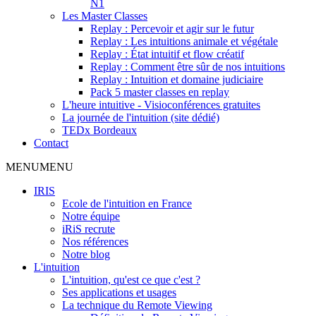
N1
Les Master Classes
Replay : Percevoir et agir sur le futur
Replay : Les intuitions animale et végétale
Replay : État intuitif et flow créatif
Replay : Comment être sûr de nos intuitions
Replay : Intuition et domaine judiciaire
Pack 5 master classes en replay
L'heure intuitive - Visioconférences gratuites
La journée de l'intuition (site dédié)
TEDx Bordeaux
Contact
MENU
MENU
IRIS
Ecole de l'intuition en France
Notre équipe
iRiS recrute
Nos références
Notre blog
L'intuition
L'intuition, qu'est ce que c'est ?
Ses applications et usages
La technique du Remote Viewing