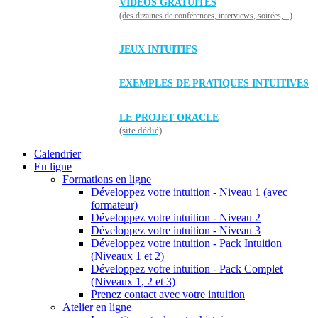
VIDÉOS GRATUITES
(des dizaines de conférences, interviews, soirées,...)
JEUX INTUITIFS
EXEMPLES DE PRATIQUES INTUITIVES
LE PROJET ORACLE
(site dédié)
Calendrier
En ligne
Formations en ligne
Développez votre intuition - Niveau 1 (avec
formateur)
Développez votre intuition - Niveau 2
Développez votre intuition - Niveau 3
Développez votre intuition - Pack Intuition
(Niveaux 1 et 2)
Développez votre intuition - Pack Complet
(Niveaux 1, 2 et 3)
Prenez contact avec votre intuition
Atelier en ligne