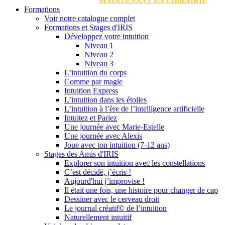
MAINTENANT EN LIBRAIRIE
Formations
Voir notre catalogue complet
Formations et Stages d'IRIS
Développez votre intuition
Niveau 1
Niveau 2
Niveau 3
L’intuition du corps
Comme par magie
Intuition Express
L’intuition dans les étoiles
L’intuition à l’ère de l’intelligence artificielle
Intuitez et Pariez
Une journée avec Marie-Estelle
Une journée avec Alexis
Joue avec ton intuition (7-12 ans)
Stages des Amis d'IRIS
Explorer son intuition avec les constellations
C’est décidé, j’écris !
Aujourd'hui j’improvise !
Il était une fois, une histoire pour changer de cap
Dessiner avec le cerveau droit
Le journal créatif© de l’intuition
Naturellement intuitif